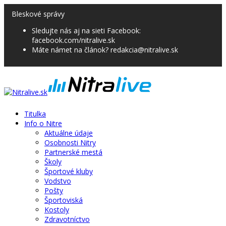
Bleskové správy
Sledujte nás aj na sieti Facebook:
facebook.com/nitralive.sk
Máte námet na článok? redakcia@nitralive.sk
Titulka
Info o Nitre
Aktuálne údaje
Osobnosti Nitry
Partnerské mestá
Školy
Športové kluby
Vodstvo
Pošty
Športoviská
Kostoly
Zdravotníctvo