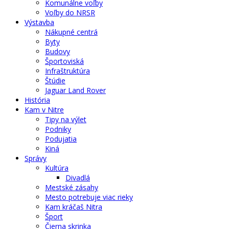
Komunálne voľby
Voľby do NRSR
Výstavba
Nákupné centrá
Byty
Budovy
Športoviská
Infraštruktúra
Štúdie
Jaguar Land Rover
História
Kam v Nitre
Tipy na výlet
Podniky
Podujatia
Kiná
Správy
Kultúra
Divadlá
Mestské zásahy
Mesto potrebuje viac rieky
Kam kráčaš Nitra
Šport
Čierna skrinka