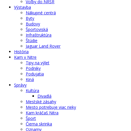
Voľby do NRSR
Výstavba
Nákupné centrá
Byty
Budovy
Športoviská
Infraštruktúra
Štúdie
Jaguar Land Rover
História
Kam v Nitre
Tipy na výlet
Podniky
Podujatia
Kiná
Správy
Kultúra
Divadlá
Mestské zásahy
Mesto potrebuje viac rieky
Kam kráčaš Nitra
Šport
Čierna skrinka
Oznamy