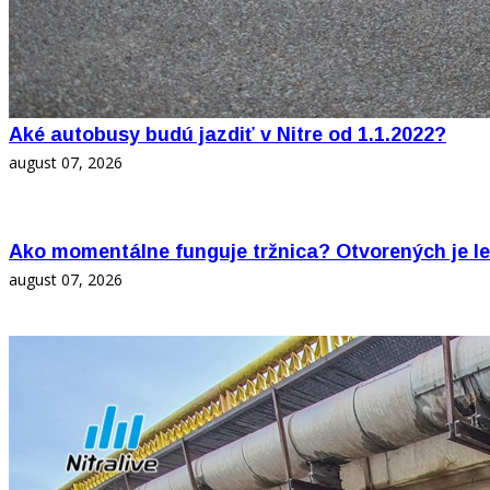
Aké autobusy budú jazdiť v Nitre od 1.1.2022?
august 07, 2026
Ako momentálne funguje tržnica? Otvorených je l
august 07, 2026