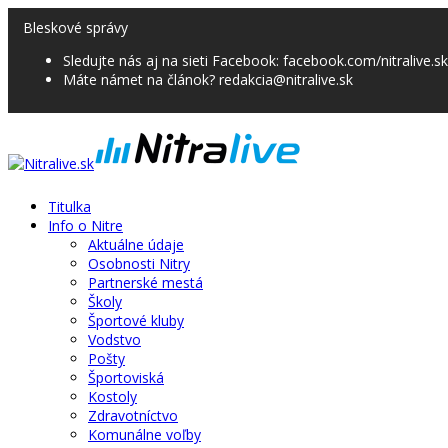
Bleskové správy
Sledujte nás aj na sieti Facebook: facebook.com/nitralive.sk
Máte námet na článok? redakcia@nitralive.sk
Titulka
Info o Nitre
Aktuálne údaje
Osobnosti Nitry
Partnerské mestá
Školy
Športové kluby
Vodstvo
Pošty
Športoviská
Kostoly
Zdravotníctvo
Komunálne voľby