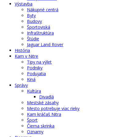
Výstavba
Nákupné centrá
Byty
Budovy
Športoviská
Infraštruktúra
Štúdie
Jaguar Land Rover
História
Kam v Nitre
Tipy na výlet
Podniky
Podujatia
Kiná
Správy
Kultúra
Divadlá
Mestské zásahy
Mesto potrebuje viac rieky
Kam kráčaš Nitra
Šport
Čierna skrinka
Oznamy