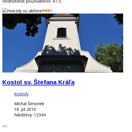
Hodnotenie používateľov:
4
/
5
Kostol sv. Štefana Kráľa
Kostoly
Michal Šimonek
18. júl 2010
Návštevy: 12344