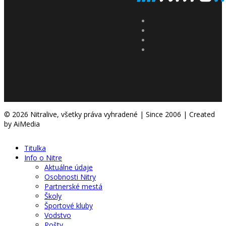
© 2026 Nitralive, všetky práva vyhradené | Since 2006 | Created
by AiMedia
Titulka
Info o Nitre
Aktuálne údaje
Osobnosti Nitry
Partnerské mestá
Školy
Športové kluby
Vodstvo
Pošty