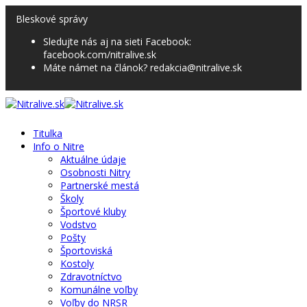
Bleskové správy
Sledujte nás aj na sieti Facebook:
facebook.com/nitralive.sk
Máte námet na článok? redakcia@nitralive.sk
Titulka
Info o Nitre
Aktuálne údaje
Osobnosti Nitry
Partnerské mestá
Školy
Športové kluby
Vodstvo
Pošty
Športoviská
Kostoly
Zdravotníctvo
Komunálne voľby
Voľby do NRSR