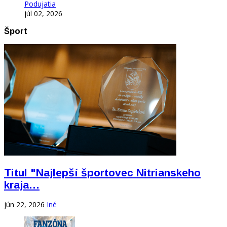
Podujatia
júl 02, 2026
Šport
Titul "Najlepší športovec Nitrianskeho
kraja…
jún 22, 2026
Iné