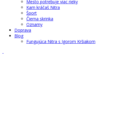
Mesto potrebuje viac rieky
Kam kráčaš Nitra
Šport
Čierna skrinka
Oznamy
Doprava
Blog
Fungujúca Nitra s Igorom Kršiakom