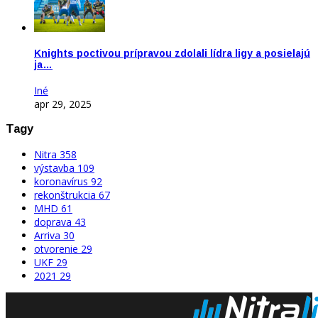
Knights poctivou prípravou zdolali lídra ligy a posielajú
ja…
Iné
apr 29, 2025
Tagy
Nitra
358
výstavba
109
koronavírus
92
rekonštrukcia
67
MHD
61
doprava
43
Arriva
30
otvorenie
29
UKF
29
2021
29