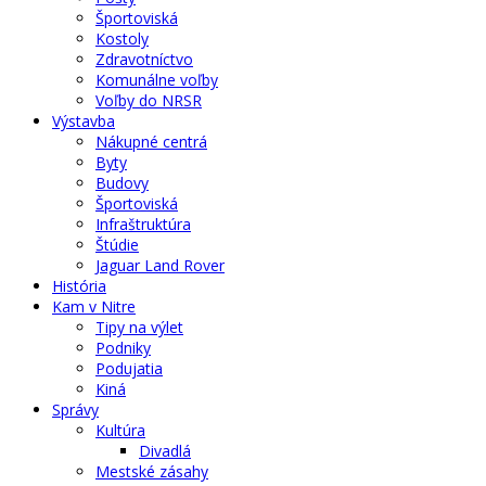
Športoviská
Kostoly
Zdravotníctvo
Komunálne voľby
Voľby do NRSR
Výstavba
Nákupné centrá
Byty
Budovy
Športoviská
Infraštruktúra
Štúdie
Jaguar Land Rover
História
Kam v Nitre
Tipy na výlet
Podniky
Podujatia
Kiná
Správy
Kultúra
Divadlá
Mestské zásahy