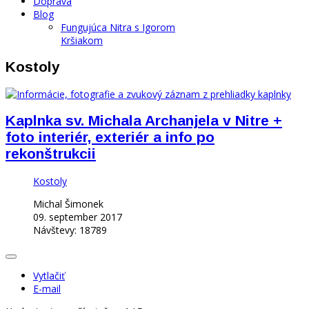
Doprava
Blog
Fungujúca Nitra s Igorom
Kršiakom
Kostoly
Kaplnka sv. Michala Archanjela v Nitre +
foto interiér, exteriér a info po
rekonštrukcii
Kostoly
Michal Šimonek
09. september 2017
Návštevy: 18789
Vytlačiť
E-mail