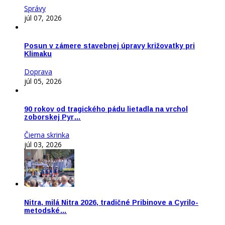
Správy
júl 07, 2026
Posun v zámere stavebnej úpravy križovatky pri
Klimaku
Doprava
júl 05, 2026
90 rokov od tragického pádu lietadla na vrchol
zoborskej Pyr…
Čierna skrinka
júl 03, 2026
Nitra, milá Nitra 2026, tradičné Pribinove a Cyrilo-
metodské…