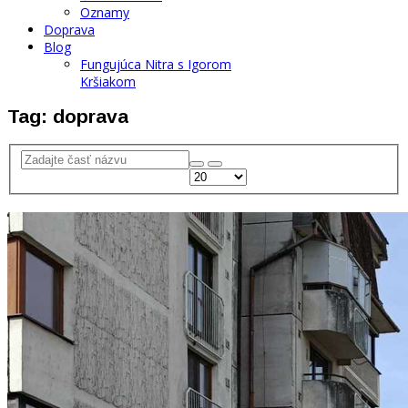
Oznamy
Doprava
Blog
Fungujúca Nitra s Igorom
Kršiakom
Tag: doprava