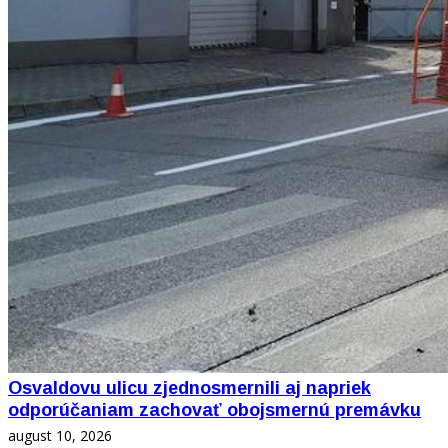
Osvaldovu ulicu zjednosmernili aj napriek
odporúčaniam zachovať obojsmernú premávku
august 10, 2026