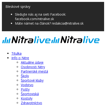
Bleskové správy
Sledujte nás aj na sieti Facebook:
facebook.com/nitralive.sk
Máte námet na článok? redakcia@nitralive.sk
Titulka
Info o Nitre
Aktuálne údaje
Osobnosti Nitry
Partnerské mestá
Školy
Športové kluby
Vodstvo
Pošty
Športoviská
Kostoly
Zdravotníctvo