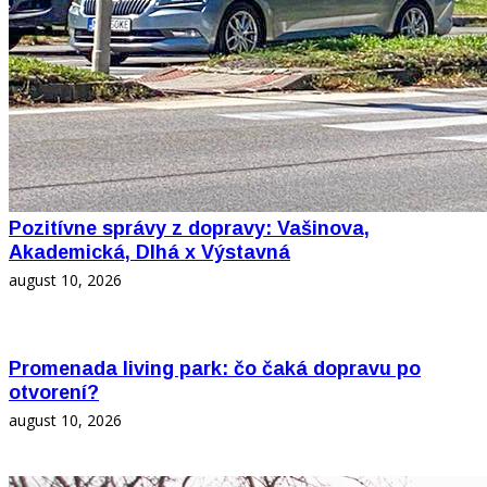
Pozitívne správy z dopravy: Vašinova,
Akademická, Dlhá x Výstavná
august 10, 2026
Promenada living park: čo čaká dopravu po
otvorení?
august 10, 2026