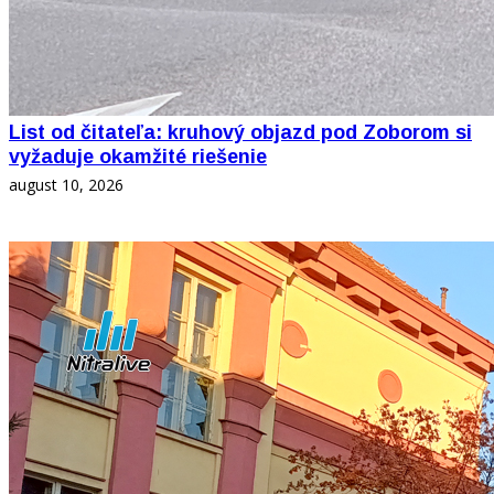
List od čitateľa: kruhový objazd pod Zoborom si
vyžaduje okamžité riešenie
august 10, 2026