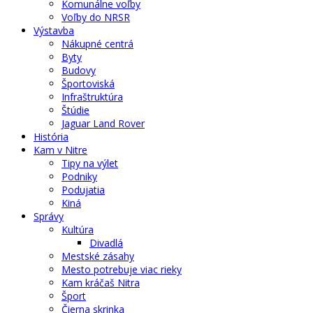
Komunálne voľby
Voľby do NRSR
Výstavba
Nákupné centrá
Byty
Budovy
Športoviská
Infraštruktúra
Štúdie
Jaguar Land Rover
História
Kam v Nitre
Tipy na výlet
Podniky
Podujatia
Kiná
Správy
Kultúra
Divadlá
Mestské zásahy
Mesto potrebuje viac rieky
Kam kráčaš Nitra
Šport
Čierna skrinka