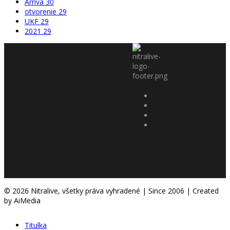
Arriva
30
otvorenie
29
UKF
29
2021
29
© 2026 Nitralive, všetky práva vyhradené | Since 2006 | Created
by AiMedia
Titulka