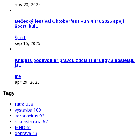
nov 20, 2025
Bežecký festival Oktoberfest Run Nitra 2025 spojí
šport, kul…
Šport
sep 16, 2025
Knights poctivou prípravou zdolali lídra ligy a posielajú
ja…
Iné
apr 29, 2025
Tagy
Nitra
358
výstavba
109
koronavírus
92
rekonštrukcia
67
MHD
61
doprava
43