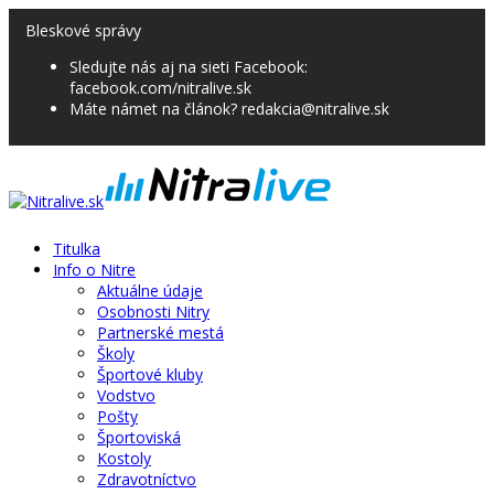
Bleskové správy
Sledujte nás aj na sieti Facebook:
facebook.com/nitralive.sk
Máte námet na článok? redakcia@nitralive.sk
Titulka
Info o Nitre
Aktuálne údaje
Osobnosti Nitry
Partnerské mestá
Školy
Športové kluby
Vodstvo
Pošty
Športoviská
Kostoly
Zdravotníctvo