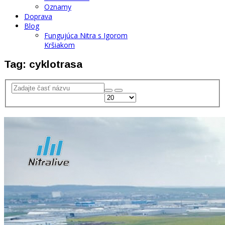
Oznamy
Doprava
Blog
Fungujúca Nitra s Igorom
Kršiakom
Tag: cyklotrasa