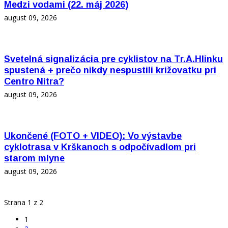
Medzi vodami (22. máj 2026)
august 09, 2026
Svetelná signalizácia pre cyklistov na Tr.A.Hlinku
spustená + prečo nikdy nespustili križovatku pri
Centro Nitra?
august 09, 2026
Ukončené (FOTO + VIDEO): Vo výstavbe
cyklotrasa v Krškanoch s odpočívadlom pri
starom mlyne
august 09, 2026
Strana 1 z 2
1