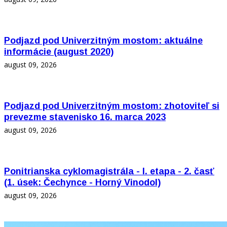
Podjazd pod Univerzitným mostom: aktuálne
informácie (august 2020)
august 09, 2026
Podjazd pod Univerzitným mostom: zhotoviteľ si
prevezme stavenisko 16. marca 2023
august 09, 2026
Ponitrianska cyklomagistrála - I. etapa - 2. časť
(1. úsek: Čechynce - Horný Vinodol)
august 09, 2026