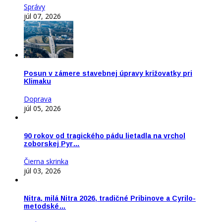
Správy
júl 07, 2026
Posun v zámere stavebnej úpravy križovatky pri
Klimaku
Doprava
júl 05, 2026
90 rokov od tragického pádu lietadla na vrchol
zoborskej Pyr…
Čierna skrinka
júl 03, 2026
Nitra, milá Nitra 2026, tradičné Pribinove a Cyrilo-
metodské…