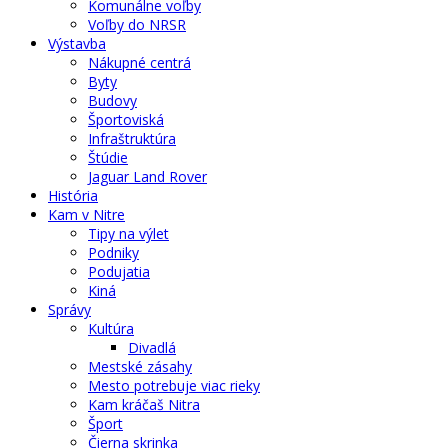
Komunálne voľby
Voľby do NRSR
Výstavba
Nákupné centrá
Byty
Budovy
Športoviská
Infraštruktúra
Štúdie
Jaguar Land Rover
História
Kam v Nitre
Tipy na výlet
Podniky
Podujatia
Kiná
Správy
Kultúra
Divadlá
Mestské zásahy
Mesto potrebuje viac rieky
Kam kráčaš Nitra
Šport
Čierna skrinka