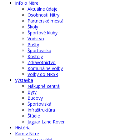
Info o Nitre
Aktuálne údaje
Osobnosti Nitry
Partnerské mestá
Školy
Športové kluby
Vodstvo
Pošty
Športoviská
Kostoly
Zdravotníctvo
Komunálne voľby
Voľby do NRSR
Výstavba
Nákupné centrá
Byty
Budovy
Športoviská
Infraštruktúra
Štúdie
Jaguar Land Rover
História
Kam v Nitre
Tipy na výlet