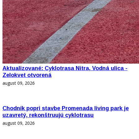
Aktualizované: Cyklotrasa Nitra, Vodná ulica -
Zelokvet otvorená
august 09, 2026
Chodník popri stavbe Promenada living park je
uzavretý, rekonštruujú cyklotrasu
august 09, 2026