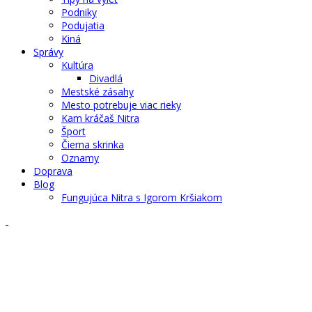
Podniky
Podujatia
Kiná
Správy
Kultúra
Divadlá
Mestské zásahy
Mesto potrebuje viac rieky
Kam kráčaš Nitra
Šport
Čierna skrinka
Oznamy
Doprava
Blog
Fungujúca Nitra s Igorom Kršiakom