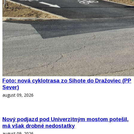
Foto: nová cyklotrasa zo Sihote do Dražoviec (PP
Sever)
august 09, 2026
Nový podjazd pod Univerzitným mostom potešil,
má však drobné nedostatky
august 09, 2026