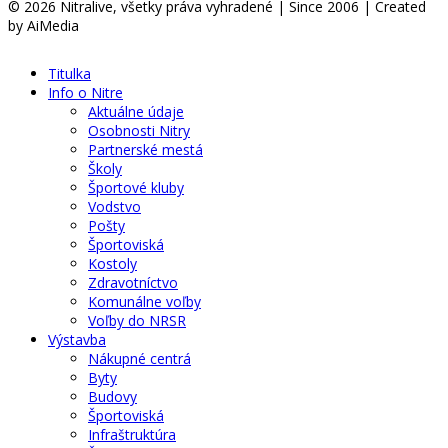
© 2026 Nitralive, všetky práva vyhradené | Since 2006 | Created
by AiMedia
Titulka
Info o Nitre
Aktuálne údaje
Osobnosti Nitry
Partnerské mestá
Školy
Športové kluby
Vodstvo
Pošty
Športoviská
Kostoly
Zdravotníctvo
Komunálne voľby
Voľby do NRSR
Výstavba
Nákupné centrá
Byty
Budovy
Športoviská
Infraštruktúra