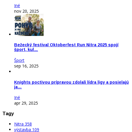
Iné
nov 20, 2025
Bežecký festival Oktoberfest Run Nitra 2025 spojí
šport, kul…
Šport
sep 16, 2025
Knights poctivou prípravou zdolali lídra ligy a posielajú
ja…
Iné
apr 29, 2025
Tagy
Nitra
358
výstavba
109