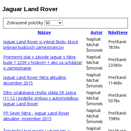
Jaguar Land Rover
Zobrazené položky
Názov
Autor
Návštevy
Napísal:
Jaguar Land Rover si vybral školu, ktorá
Prečítané:
Michal
pripraví budúcich zamestnancov
7839x
Šimonek
Priemerný plat v závode Jaguar v Nitre
Napísal:
Prečítané:
bude 1 225€ v hrubom + ako sa uchádzať
Michal
23360x
o zamestnanie
Šimonek
Napísal:
Jaguar Land Rover Nitra aktuálne,
Prečítané:
Michal
december 2015
11468x
Šimonek
Dlho očakávaná chvíľa: vláda SR zajtra
Napísal:
Prečítané:
(11.12.) podpíše zmluvu s automobilkou
Michal
5078x
Jaguar Land Rover
Šimonek
Napísal:
PP Sever Nitra - Jaguar Land Rover
Prečítané:
Michal
aktuálne, november 2015
7389x
Šimonek
Napísal:
Železničná trať medzi Lužiankami a
Prečítané: