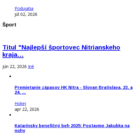
Podujatia
júl 02, 2026
Šport
Titul "Najlepší športovec Nitrianskeho
kraja…
jún 22, 2026
Iné
Premietanie zápasov HK Nitra - Slovan Bratislava, 23. a
24. …
Hokej
apr 22, 2026
Katarínsky benefičný beh 2025: Postavme Jakubka na
nohy