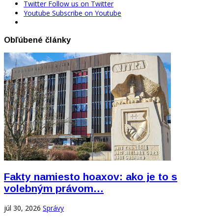
Twitter
Follow us on Twitter
Youtube
Subscribe on Youtube
Obľúbené články
Fakty namiesto hoaxov: ako je to s
volebným právom…
júl 30, 2026
Správy