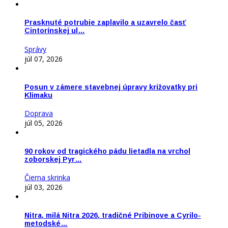
Prasknuté potrubie zaplavilo a uzavrelo časť
Cintorínskej ul…
Správy
júl 07, 2026
Posun v zámere stavebnej úpravy križovatky pri
Klimaku
Doprava
júl 05, 2026
90 rokov od tragického pádu lietadla na vrchol
zoborskej Pyr…
Čierna skrinka
júl 03, 2026
Nitra, milá Nitra 2026, tradičné Pribinove a Cyrilo-
metodské…