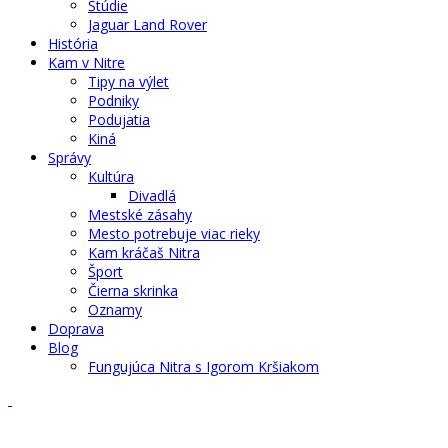
Štúdie
Jaguar Land Rover
História
Kam v Nitre
Tipy na výlet
Podniky
Podujatia
Kiná
Správy
Kultúra
Divadlá
Mestské zásahy
Mesto potrebuje viac rieky
Kam kráčaš Nitra
Šport
Čierna skrinka
Oznamy
Doprava
Blog
Fungujúca Nitra s Igorom Kršiakom