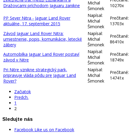
Michal
Dražovcami príchodom Jaguaru zanikne
10270x
Šimonek
Napísal:
PP Sever Nitra - Jaguar Land Rover
Prečítané:
Michal
aktuálne, 17. september 2015
13703x
Šimonek
Závod Jaguar Land Rover Nitra:
Napísal:
Prečítané:
umiestnenie, popis, komunikácie, letecké
Michal
86410x
zábery
Šimonek
Napísal:
Automobilka Jaguar Land Rover postaví
Prečítané:
Michal
závod v Nitre
18749x
Šimonek
Pri Nitre vznikne strategický park,
Napísal:
Prečítané:
pripravuje vláda pôdu pre Jaguar Land
Michal
14741x
Rover?
Šimonek
Začiatok
Predch.
1
2
Sledujte nás
Facebook
Like us on Facebook