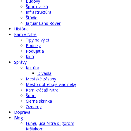
Budovy
Športoviská
Infraštruktúra
Štúdie
Jaguar Land Rover
História
Kam v Nitre
Tipy na výlet
Podniky
Podujatia
Kiná
Správy
Kultúra
Divadlá
Mestské zásahy
Mesto potrebuje viac rieky
Kam kráčaš Nitra
Šport
Čierna skrinka
Oznamy
Doprava
Blog
Fungujúca Nitra s Igorom
Kršiakom