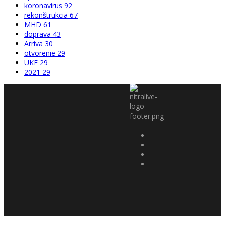
koronavírus
92
rekonštrukcia
67
MHD
61
doprava
43
Arriva
30
otvorenie
29
UKF
29
2021
29