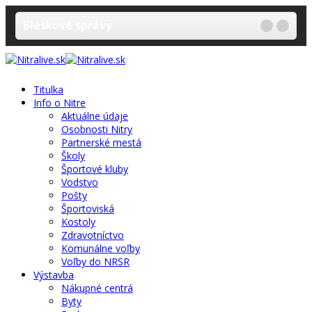
Bleskové správy
Titulka
Info o Nitre
Aktuálne údaje
Osobnosti Nitry
Partnerské mestá
Školy
Športové kluby
Vodstvo
Pošty
Športoviská
Kostoly
Zdravotníctvo
Komunálne voľby
Voľby do NRSR
Výstavba
Nákupné centrá
Byty