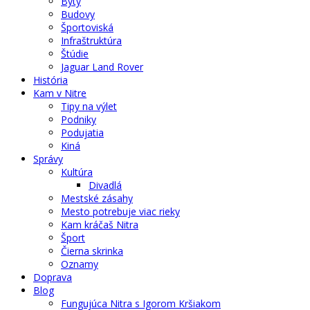
Byty
Budovy
Športoviská
Infraštruktúra
Štúdie
Jaguar Land Rover
História
Kam v Nitre
Tipy na výlet
Podniky
Podujatia
Kiná
Správy
Kultúra
Divadlá
Mestské zásahy
Mesto potrebuje viac rieky
Kam kráčaš Nitra
Šport
Čierna skrinka
Oznamy
Doprava
Blog
Fungujúca Nitra s Igorom Kršiakom