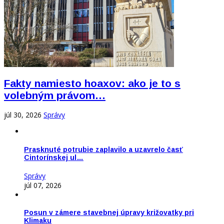
Fakty namiesto hoaxov: ako je to s
volebným právom…
júl 30, 2026
Správy
Prasknuté potrubie zaplavilo a uzavrelo časť
Cintorínskej ul…
Správy
júl 07, 2026
Posun v zámere stavebnej úpravy križovatky pri
Klimaku