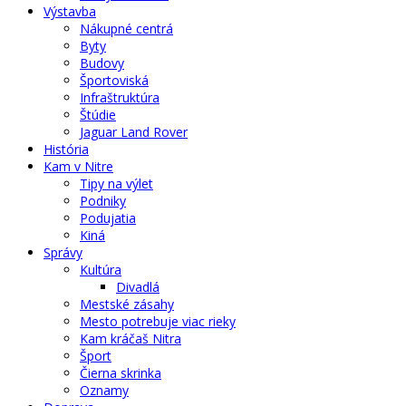
Výstavba
Nákupné centrá
Byty
Budovy
Športoviská
Infraštruktúra
Štúdie
Jaguar Land Rover
História
Kam v Nitre
Tipy na výlet
Podniky
Podujatia
Kiná
Správy
Kultúra
Divadlá
Mestské zásahy
Mesto potrebuje viac rieky
Kam kráčaš Nitra
Šport
Čierna skrinka
Oznamy