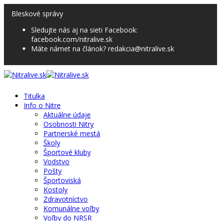
Bleskové správy
Sledujte nás aj na sieti Facebook:
facebook.com/nitralive.sk
Máte námet na článok? redakcia@nitralive.sk
Titulka
Info o Nitre
Aktuálne údaje
Osobnosti Nitry
Partnerské mestá
Školy
Športové kluby
Vodstvo
Pošty
Športoviská
Kostoly
Zdravotníctvo
Komunálne voľby
Voľby do NRSR