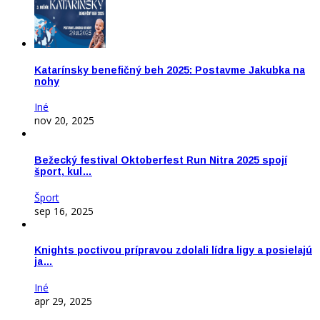
Katarínsky benefičný beh 2025: Postavme Jakubka na
nohy
Iné
nov 20, 2025
Bežecký festival Oktoberfest Run Nitra 2025 spojí
šport, kul…
Šport
sep 16, 2025
Knights poctivou prípravou zdolali lídra ligy a posielajú
ja…
Iné
apr 29, 2025