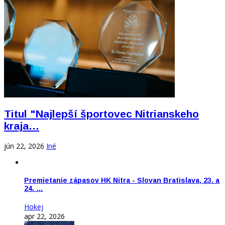
Titul "Najlepší športovec Nitrianskeho
kraja…
jún 22, 2026
Iné
Premietanie zápasov HK Nitra - Slovan Bratislava, 23. a
24. …
Hokej
apr 22, 2026