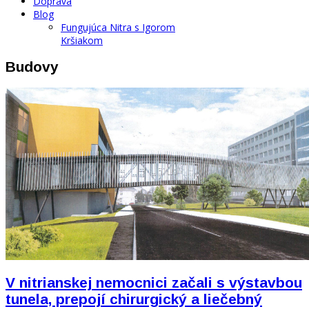
Doprava
Blog
Fungujúca Nitra s Igorom
Kršiakom
Budovy
V nitrianskej nemocnici začali s výstavbou
tunela, prepojí chirurgický a liečebný