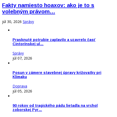
Fakty namiesto hoaxov: ako je to s
volebným právom…
júl 30, 2026
Správy
Prasknuté potrubie zaplavilo a uzavrelo časť
Cintorínskej ul…
Správy
júl 07, 2026
Posun v zámere stavebnej úpravy križovatky pri
Klimaku
Doprava
júl 05, 2026
90 rokov od tragického pádu lietadla na vrchol
zoborskej Pyr…