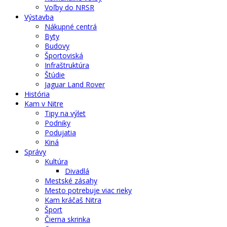
Voľby do NRSR
Výstavba
Nákupné centrá
Byty
Budovy
Športoviská
Infraštruktúra
Štúdie
Jaguar Land Rover
História
Kam v Nitre
Tipy na výlet
Podniky
Podujatia
Kiná
Správy
Kultúra
Divadlá
Mestské zásahy
Mesto potrebuje viac rieky
Kam kráčaš Nitra
Šport
Čierna skrinka