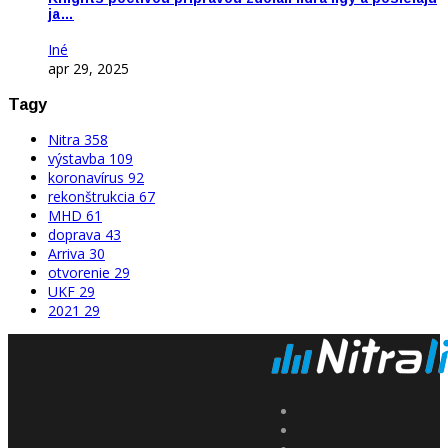
ja…
Iné
apr 29, 2025
Tagy
Nitra
358
výstavba
109
koronavírus
92
rekonštrukcia
67
MHD
61
doprava
43
Arriva
30
otvorenie
29
UKF
29
2021
29