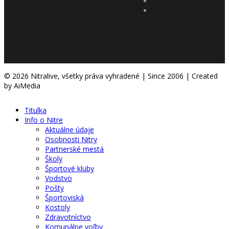
© 2026 Nitralive, všetky práva vyhradené | Since 2006 | Created
by AiMedia
Titulka
Info o Nitre
Aktuálne údaje
Osobnosti Nitry
Partnerské mestá
Školy
Športové kluby
Vodstvo
Pošty
Športoviská
Kostoly
Zdravotníctvo
Komunálne voľby