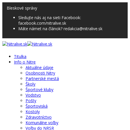
Bleskové správy
Sledujte nás aj na sieti Facebook:
facebook.com/nitralive.sk
Máte námet na článok? redakcia@nitralive.sk
Titulka
Info o Nitre
Aktuálne údaje
Osobnosti Nitry
Partnerské mestá
Školy
Športové kluby
Vodstvo
Pošty
Športoviská
Kostoly
Zdravotníctvo
Komunálne voľby
Voľby do NRSR