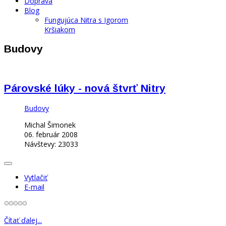
Doprava
Blog
Fungujúca Nitra s Igorom
Kršiakom
Budovy
Párovské lúky - nová štvrť Nitry
Budovy
Michal Šimonek
06. február 2008
Návštevy: 23033
Vytlačiť
E-mail
Čítať ďalej...