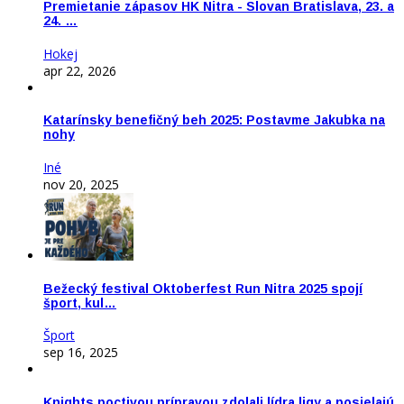
Premietanie zápasov HK Nitra - Slovan Bratislava, 23. a
24. …
Hokej
apr 22, 2026
Katarínsky benefičný beh 2025: Postavme Jakubka na
nohy
Iné
nov 20, 2025
Bežecký festival Oktoberfest Run Nitra 2025 spojí
šport, kul…
Šport
sep 16, 2025
Knights poctivou prípravou zdolali lídra ligy a posielajú