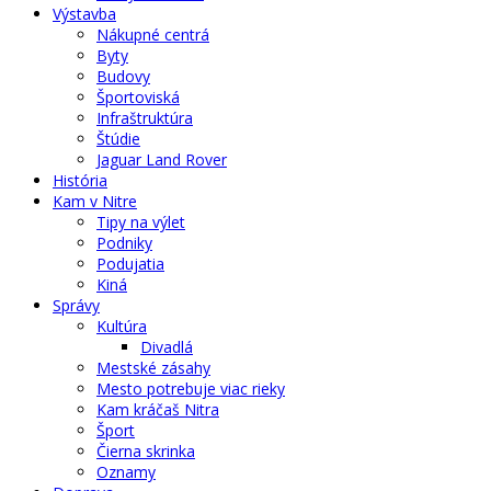
Výstavba
Nákupné centrá
Byty
Budovy
Športoviská
Infraštruktúra
Štúdie
Jaguar Land Rover
História
Kam v Nitre
Tipy na výlet
Podniky
Podujatia
Kiná
Správy
Kultúra
Divadlá
Mestské zásahy
Mesto potrebuje viac rieky
Kam kráčaš Nitra
Šport
Čierna skrinka
Oznamy