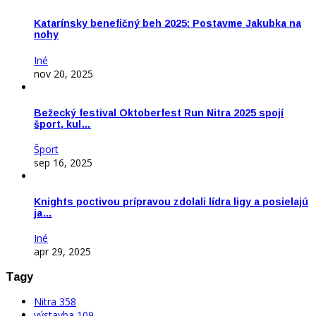
Katarínsky benefičný beh 2025: Postavme Jakubka na
nohy
Iné
nov 20, 2025
Bežecký festival Oktoberfest Run Nitra 2025 spojí
šport, kul…
Šport
sep 16, 2025
Knights poctivou prípravou zdolali lídra ligy a posielajú
ja…
Iné
apr 29, 2025
Tagy
Nitra
358
výstavba
109