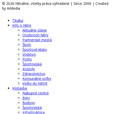
© 2026 Nitralive, všetky práva vyhradené | Since 2006 | Created
by AiMedia
Titulka
Info o Nitre
Aktuálne údaje
Osobnosti Nitry
Partnerské mestá
Školy
Športové kluby
Vodstvo
Pošty
Športoviská
Kostoly
Zdravotníctvo
Komunálne voľby
Voľby do NRSR
Výstavba
Nákupné centrá
Byty
Budovy
Športoviská
Infraštruktúra