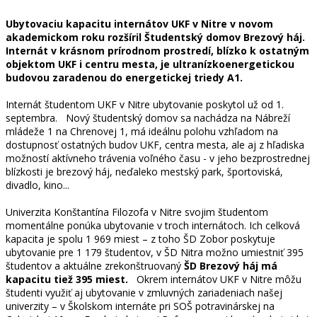
Ubytovaciu kapacitu internátov UKF v Nitre v novom
akademickom roku rozšíril Študentský domov Brezový háj.
Internát v krásnom prírodnom prostredí, blízko k ostatným
objektom UKF i centru mesta, je ultranízkoenergetickou
budovou zaradenou do energetickej triedy A1.
Internát študentom UKF v Nitre ubytovanie poskytol už od 1.
septembra. Nový študentský domov sa nachádza na Nábreží
mládeže 1 na Chrenovej 1, má ideálnu polohu vzhľadom na
dostupnosť ostatných budov UKF, centra mesta, ale aj z hľadiska
možností aktívneho trávenia voľného času - v jeho bezprostrednej
blízkosti je brezový háj, neďaleko mestský park, športoviská,
divadlo, kino...
Univerzita Konštantína Filozofa v Nitre svojim študentom
momentálne ponúka ubytovanie v troch internátoch. Ich celková
kapacita je spolu 1 969 miest – z toho ŠD Zobor poskytuje
ubytovanie pre 1 179 študentov, v ŠD Nitra možno umiestniť 395
študentov a aktuálne zrekonštruovaný
ŠD Brezový háj má
kapacitu tiež 395 miest.
Okrem internátov UKF v Nitre môžu
študenti využiť aj ubytovanie v zmluvných zariadeniach našej
univerzity – v Školskom internáte pri SOŠ potravinárskej na