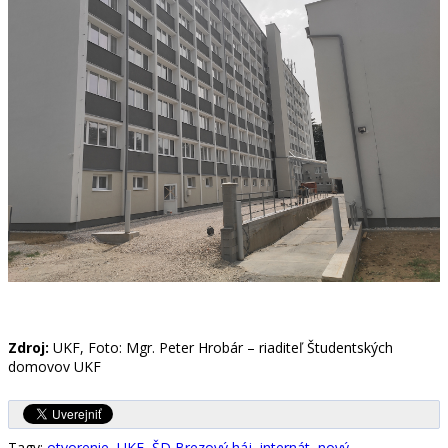
Zdroj:
UKF, Foto: Mgr. Peter Hrobár – riaditeľ Študentských
domovov UKF
Tagy:
otvorenie
,
UKF
,
ŠD Brezový háj
,
internát
,
nový