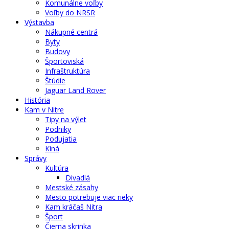
Komunálne voľby
Voľby do NRSR
Výstavba
Nákupné centrá
Byty
Budovy
Športoviská
Infraštruktúra
Štúdie
Jaguar Land Rover
História
Kam v Nitre
Tipy na výlet
Podniky
Podujatia
Kiná
Správy
Kultúra
Divadlá
Mestské zásahy
Mesto potrebuje viac rieky
Kam kráčaš Nitra
Šport
Čierna skrinka