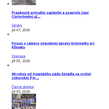
Prasknuté potrubie zaplavilo a uzavrelo časť
Cintorínskej ul…
Správy
júl 07, 2026
Posun v zámere stavebnej úpravy križovatky pri
Klimaku
Doprava
júl 05, 2026
90 rokov od tragického pádu lietadla na vrchol
zoborskej Pyr…
Čierna skrinka
júl 03, 2026