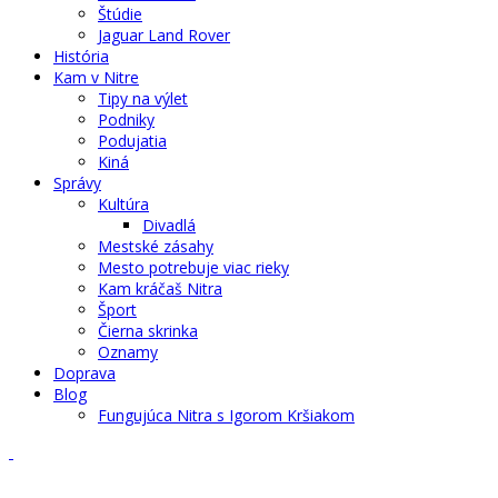
Štúdie
Jaguar Land Rover
História
Kam v Nitre
Tipy na výlet
Podniky
Podujatia
Kiná
Správy
Kultúra
Divadlá
Mestské zásahy
Mesto potrebuje viac rieky
Kam kráčaš Nitra
Šport
Čierna skrinka
Oznamy
Doprava
Blog
Fungujúca Nitra s Igorom Kršiakom