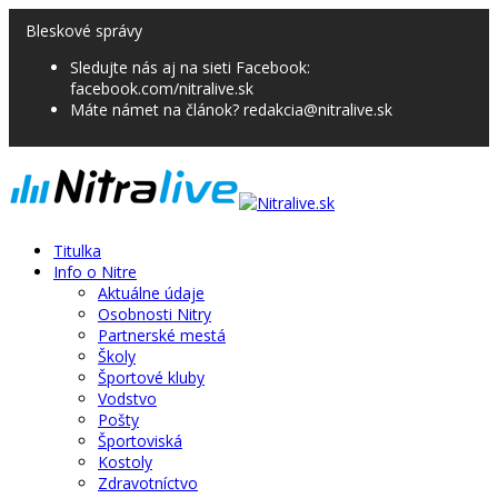
Bleskové správy
Sledujte nás aj na sieti Facebook:
facebook.com/nitralive.sk
Máte námet na článok? redakcia@nitralive.sk
Titulka
Info o Nitre
Aktuálne údaje
Osobnosti Nitry
Partnerské mestá
Školy
Športové kluby
Vodstvo
Pošty
Športoviská
Kostoly
Zdravotníctvo