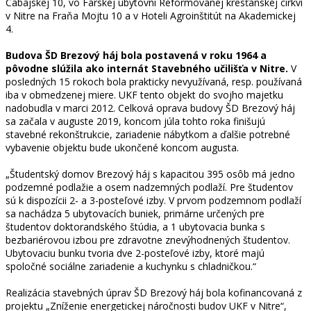
Cabajskej 10, vo Farskej ubytovni Reformovanej kresťanskej cirkvi
v Nitre na Fraňa Mojtu 10 a v Hoteli Agroinštitút na Akademickej
4.
Budova ŠD Brezový háj bola postavená v roku 1964 a
pôvodne slúžila ako internát Stavebného učilišťa v Nitre.
V
posledných 15 rokoch bola prakticky nevyužívaná, resp. používaná
iba v obmedzenej miere. UKF tento objekt do svojho majetku
nadobudla v marci 2012. Celková oprava budovy ŠD Brezový háj
sa začala v auguste 2019, koncom júla tohto roka finišujú
stavebné rekonštrukcie, zariadenie nábytkom a ďalšie potrebné
vybavenie objektu bude ukončené koncom augusta.
„Študentský domov Brezový háj s kapacitou 395 osôb má jedno
podzemné podlažie a osem nadzemných podlaží. Pre študentov
sú k dispozícii 2- a 3-posteľové izby. V prvom podzemnom podlaží
sa nachádza 5 ubytovacích buniek, primárne určených pre
študentov doktorandského štúdia, a 1 ubytovacia bunka s
bezbariérovou izbou pre zdravotne znevýhodnených študentov.
Ubytovaciu bunku tvoria dve 2-posteľové izby, ktoré majú
spoločné sociálne zariadenie a kuchynku s chladničkou.“
Realizácia stavebných úprav ŠD Brezový háj bola kofinancovaná z
projektu „Zníženie energetickej náročnosti budov UKF v Nitre“,