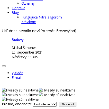
Oznamy
Doprava
Blog
Fungujúca Nitra s Igorom
Kršiakom
UKF dnes otvorila nový internát Brezový háj
Budovy
Michal Šimonek
20. september 2021
Návštevy: 11305
Vytlačiť
E-mail
Prosím, ohodnoťte