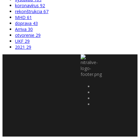
koronavírus
92
rekonštrukcia
67
MHD
61
doprava
43
Arriva
30
otvorenie
29
UKF
29
2021
29