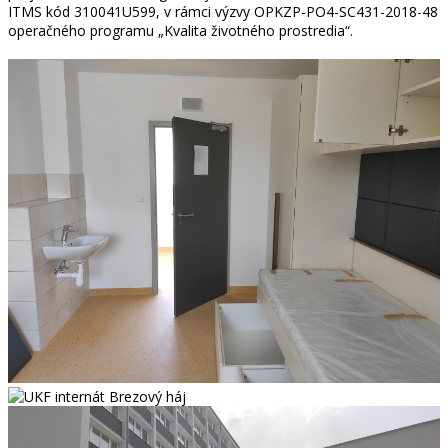
ITMS kód 310041U599, v rámci výzvy OPKZP-PO4-SC431-2018-48
operačného programu „Kvalita životného prostredia“.