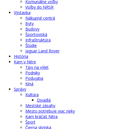
Komunálne voľby
Voľby do NRSR
Výstavba
Nákupné centrá
Byty
Budovy
Športoviská
Infraštruktúra
Štúdie
Jaguar Land Rover
História
Kam v Nitre
Tipy na výlet
Podniky
Podujatia
Kiná
Správy
Kultúra
Divadlá
Mestské zásahy
Mesto potrebuje viac rieky
Kam kráčaš Nitra
Šport
Čierna skrinka