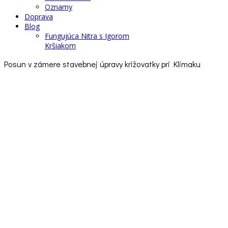
Oznamy
Doprava
Blog
Fungujúca Nitra s Igorom
Kršiakom
Posun v zámere stavebnej úpravy križovatky pri Klimaku
Doprava
Andrej Sitkey
05. júl 2026
Návštevy: 4035
Vytlačiť
E-mail
Prosím, ohodnoťte
Andrej Sitkey - Blog o doprave ⛔️