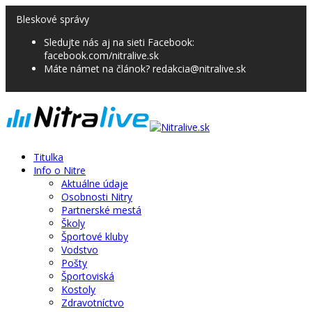
Bleskové správy
Sledujte nás aj na sieti Facebook:
facebook.com/nitralive.sk
Máte námet na článok? redakcia@nitralive.sk
Titulka
Info o Nitre
Aktuálne údaje
Osobnosti Nitry
Partnerské mestá
Školy
Športové kluby
Vodstvo
Pošty
Športoviská
Kostoly
Zdravotníctvo