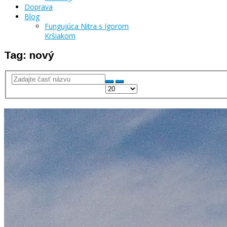
Doprava
Blog
Fungujúca Nitra s Igorom
Kršiakom
Tag: nový