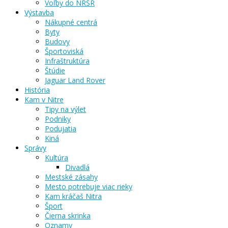
Voľby do NRSR
Výstavba
Nákupné centrá
Byty
Budovy
Športoviská
Infraštruktúra
Štúdie
Jaguar Land Rover
História
Kam v Nitre
Tipy na výlet
Podniky
Podujatia
Kiná
Správy
Kultúra
Divadlá
Mestské zásahy
Mesto potrebuje viac rieky
Kam kráčaš Nitra
Šport
Čierna skrinka
Oznamy