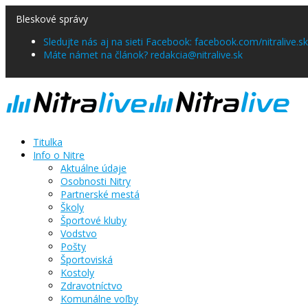
Bleskové správy
Sledujte nás aj na sieti Facebook: facebook.com/nitralive.sk
Máte námet na článok? redakcia@nitralive.sk
Titulka
Info o Nitre
Aktuálne údaje
Osobnosti Nitry
Partnerské mestá
Školy
Športové kluby
Vodstvo
Pošty
Športoviská
Kostoly
Zdravotníctvo
Komunálne voľby