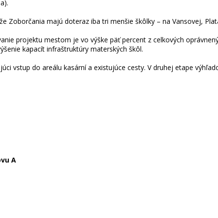
a).
 Zoborčania majú doteraz iba tri menšie škôlky – na Vansovej, Plata
vanie projektu mestom je vo výške päť percent z celkových oprávnen
enie kapacít infraštruktúry materských škôl.
júci vstup do areálu kasární a existujúce cesty. V druhej etape výhľa
ovu A