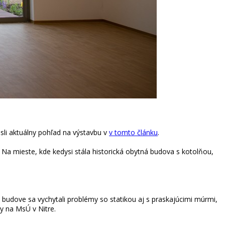
iesli aktuálny pohľad na výstavbu v
v tomto článku
.
 Na mieste, kde kedysi stála historická obytná budova s kotolňou,
kej budove sa vychytali problémy so statikou aj s praskajúcimi múrmi,
by na MsÚ v Nitre.