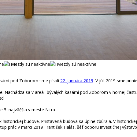
asární pod Zoborom sme písali
22. januára 2019
. V júli 2019 sme prin
e. Nachádza sa v areáli bývalých kasární pod Zoborom v hornej časti.
ed.
e 5. najväčšia v meste Nitra.
li k historickej budove. Pristavená budova sa úplne zbúrala. V historic
ostup prác v marci 2019 František Halás, šéf odboru investičnej výstav