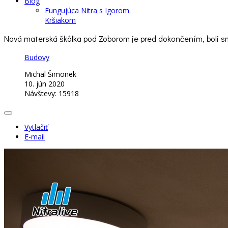
Blog
Fungujúca Nitra s Igorom
Kršiakom
Nová materská škôlka pod Zoborom je pred dokončením, boli s
Budovy
Michal Šimonek
10. jún 2020
Návštevy: 15918
Vytlačiť
E-mail