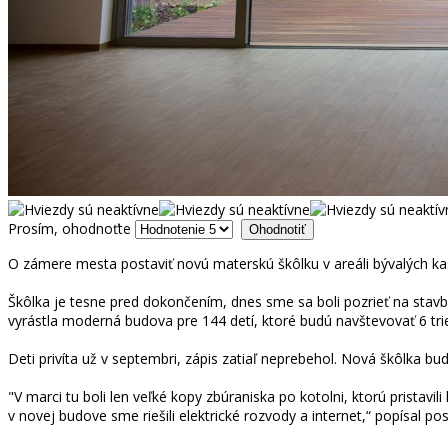
Prosím, ohodnoťte
O zámere mesta postaviť novú materskú škôlku v areáli bývalých k
Škôlka je tesne pred dokončením, dnes sme sa boli pozrieť na stavb
vyrástla moderná budova pre 144 detí, ktoré budú navštevovať 6 tri
Deti privíta už v septembri, zápis zatiaľ neprebehol. Nová škôlka bud
"V marci tu boli len veľké kopy zbúraniska po kotolni, ktorú pristavi
v novej budove sme riešili elektrické rozvody a internet,“ popísal p