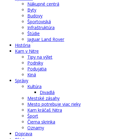
Nákupné centrá
Byty
Budovy
Športoviská
Infraštruktúra
Štúdie
Jaguar Land Rover
História
Kam v Nitre
Tipy na výlet
Podniky
Podujatia
Kiná
Správy
Kultúra
Divadlá
Mestské zásahy
Mesto potrebuje viac rieky
Kam kráčaš Nitra
Šport
Čierna skrinka
Oznamy
Doprava