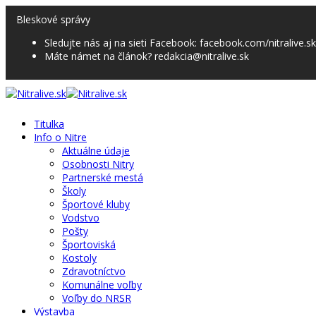
Bleskové správy
Sledujte nás aj na sieti Facebook: facebook.com/nitralive.sk
Máte námet na článok? redakcia@nitralive.sk
Titulka
Info o Nitre
Aktuálne údaje
Osobnosti Nitry
Partnerské mestá
Školy
Športové kluby
Vodstvo
Pošty
Športoviská
Kostoly
Zdravotníctvo
Komunálne voľby
Voľby do NRSR
Výstavba