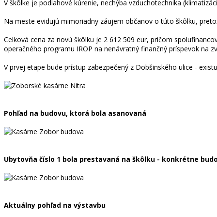
V škôlke je podlahové kúrenie, nechýba vzduchotechnika (klimatizáci
Na meste evidujú mimoriadny záujem občanov o túto škôlku, pretože
Celková cena za novú škôlku je 2 612 509 eur, pričom spolufinanco
operačného programu IROP na nenávratný finančný príspevok na zvýš
V prvej etape bude prístup zabezpečený z Dobšinského ulice - existu
Pohľad na budovu, ktorá bola asanovaná
Ubytovňa číslo 1 bola prestavaná na škôlku - konkrétne bud
Aktuálny pohľad na výstavbu