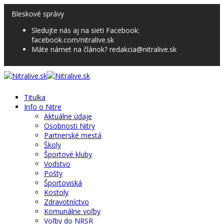
Bleskové správy
Sledujte nás aj na sieti Facebook:
facebook.com/nitralive.sk
Máte námet na článok? redakcia@nitralive.sk
Titulka
Info o Nitre
Aktuálne údaje
Osobnosti Nitry
Partnerské mestá
Školy
Športové kluby
Vodstvo
Pošty
Športoviská
Kostoly
Zdravotníctvo
Komunálne voľby
Voľby do NRSR