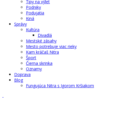
Tipy na výlet
Podniky
Podujatia
Kiná
Správy
Kultúra
Divadlá
Mestské zásahy
Mesto potrebuje viac rieky
Kam kráčaš Nitra
Šport
Čierna skrinka
Oznamy
Doprava
Blog
Fungujúca Nitra s Igorom Kršiakom