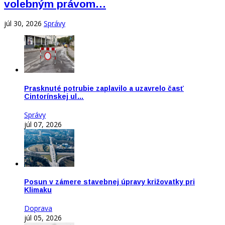
volebným právom…
júl 30, 2026
Správy
Prasknuté potrubie zaplavilo a uzavrelo časť
Cintorínskej ul…
Správy
júl 07, 2026
Posun v zámere stavebnej úpravy križovatky pri
Klimaku
Doprava
júl 05, 2026