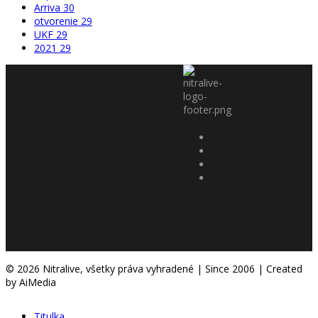
Arriva
30
otvorenie
29
UKF
29
2021
29
© 2026 Nitralive, všetky práva vyhradené | Since 2006 | Created
by AiMedia
Titulka