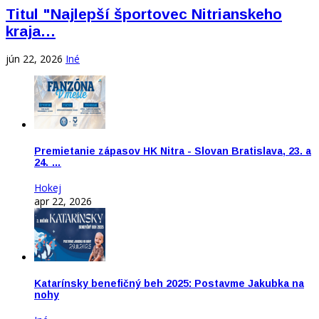
Titul "Najlepší športovec Nitrianskeho
kraja…
jún 22, 2026
Iné
Premietanie zápasov HK Nitra - Slovan Bratislava, 23. a
24. …
Hokej
apr 22, 2026
Katarínsky benefičný beh 2025: Postavme Jakubka na
nohy