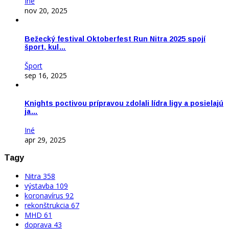
Iné
nov 20, 2025
Bežecký festival Oktoberfest Run Nitra 2025 spojí
šport, kul…
Šport
sep 16, 2025
Knights poctivou prípravou zdolali lídra ligy a posielajú
ja…
Iné
apr 29, 2025
Tagy
Nitra
358
výstavba
109
koronavírus
92
rekonštrukcia
67
MHD
61
doprava
43