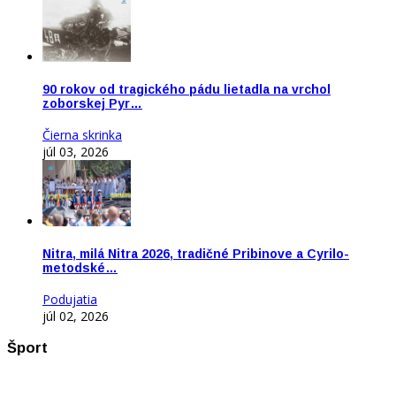
90 rokov od tragického pádu lietadla na vrchol
zoborskej Pyr…
Čierna skrinka
júl 03, 2026
Nitra, milá Nitra 2026, tradičné Pribinove a Cyrilo-
metodské…
Podujatia
júl 02, 2026
Šport