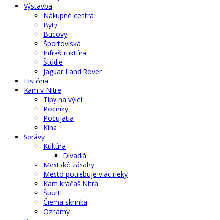
Výstavba
Nákupné centrá
Byty
Budovy
Športoviská
Infraštruktúra
Štúdie
Jaguar Land Rover
História
Kam v Nitre
Tipy na výlet
Podniky
Podujatia
Kiná
Správy
Kultúra
Divadlá
Mestské zásahy
Mesto potrebuje viac rieky
Kam kráčaš Nitra
Šport
Čierna skrinka
Oznamy