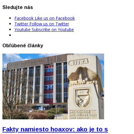
Sledujte nás
Facebook
Like us on Facebook
Twitter
Follow us on Twitter
Youtube
Subscribe on Youtube
Obľúbené články
Fakty namiesto hoaxov: ako je to s