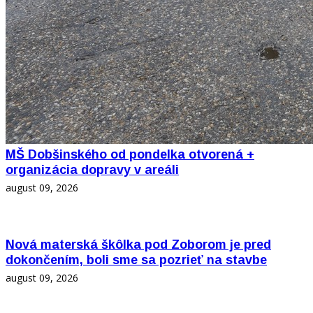
MŠ Dobšinského od pondelka otvorená +
organizácia dopravy v areáli
august 09, 2026
Nová materská škôlka pod Zoborom je pred
dokončením, boli sme sa pozrieť na stavbe
august 09, 2026