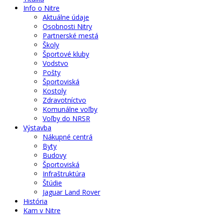
Info o Nitre
Aktuálne údaje
Osobnosti Nitry
Partnerské mestá
Školy
Športové kluby
Vodstvo
Pošty
Športoviská
Kostoly
Zdravotníctvo
Komunálne voľby
Voľby do NRSR
Výstavba
Nákupné centrá
Byty
Budovy
Športoviská
Infraštruktúra
Štúdie
Jaguar Land Rover
História
Kam v Nitre