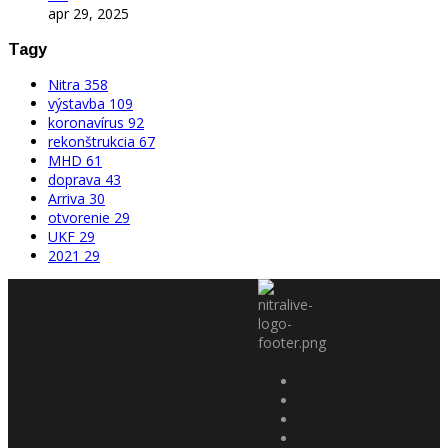
apr 29, 2025
Tagy
Nitra
358
výstavba
109
koronavírus
92
rekonštrukcia
67
MHD
61
doprava
43
Arriva
30
otvorenie
29
UKF
29
2021
29