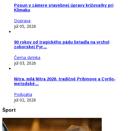
Posun v zámere stavebnej úpravy križovatky pri
Klimaku
Doprava
júl 05, 2026
90 rokov od tragického pádu lietadla na vrchol
zoborskej Pyr…
Čierna skrinka
júl 03, 2026
Nitra, milá Nitra 2026, tradičné Pribinove a Cyrilo-
metodské…
Podujatia
júl 02, 2026
Šport