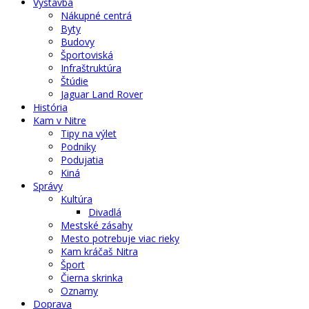
Výstavba
Nákupné centrá
Byty
Budovy
Športoviská
Infraštruktúra
Štúdie
Jaguar Land Rover
História
Kam v Nitre
Tipy na výlet
Podniky
Podujatia
Kiná
Správy
Kultúra
Divadlá
Mestské zásahy
Mesto potrebuje viac rieky
Kam kráčaš Nitra
Šport
Čierna skrinka
Oznamy
Doprava