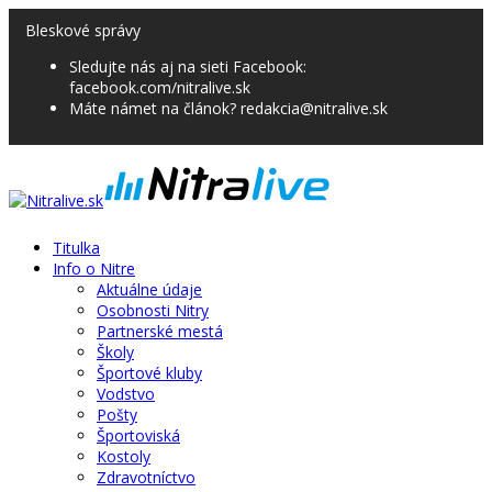
Bleskové správy
Sledujte nás aj na sieti Facebook:
facebook.com/nitralive.sk
Máte námet na článok? redakcia@nitralive.sk
Titulka
Info o Nitre
Aktuálne údaje
Osobnosti Nitry
Partnerské mestá
Školy
Športové kluby
Vodstvo
Pošty
Športoviská
Kostoly
Zdravotníctvo