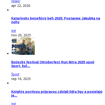
Hokej
apr 22, 2026
Katarínsky benefičný beh 2025: Postavme Jakubka na
nohy
Iné
nov 20, 2025
Bežecký festival Oktoberfest Run Nitra 2025 spojí
šport, kul…
Šport
sep 16, 2025
Knights poctivou prípravou zdolali lídra ligy a posielajú
ja…
Iné