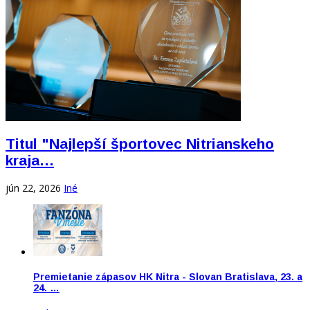
Titul "Najlepší športovec Nitrianskeho
kraja…
jún 22, 2026
Iné
Premietanie zápasov HK Nitra - Slovan Bratislava, 23. a
24. …