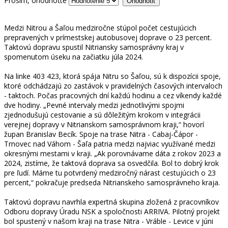
Prosím, ohodnoťte
Medzi Nitrou a Šaľou medziročne stúpol počet cestujúcich
prepravených v prímestskej autobusovej doprave o 23 percent.
Taktovú dopravu spustil Nitriansky samosprávny kraj v
spomenutom úseku na začiatku júla 2024.
Na linke 403 423, ktorá spája Nitru so Šaľou, sú k dispozícii spoje,
ktoré odchádzajú zo zastávok v pravidelných časových intervaloch
- taktoch. Počas pracovných dní každú hodinu a cez víkendy každé
dve hodiny. „Pevné intervaly medzi jednotlivými spojmi
zjednodušujú cestovanie a sú dôležitým krokom v integrácii
verejnej dopravy v Nitrianskom samosprávnom kraji,“ hovorí
župan Branislav Becík. Spoje na trase Nitra - Cabaj-Čápor -
Trnovec nad Váhom - Šaľa patria medzi najviac využívané medzi
okresnými mestami v kraji. „Ak porovnávame dáta z rokov 2023 a
2024, zistíme, že taktová doprava sa osvedčila. Bol to dobrý krok
pre ľudí. Máme tu potvrdený medziročný nárast cestujúcich o 23
percent,“ pokračuje predseda Nitrianskeho samosprávneho kraja.
Taktovú dopravu navrhla expertná skupina zložená z pracovníkov
Odboru dopravy Úradu NSK a spoločnosti ARRIVA. Pilotný projekt
bol spustený v našom kraji na trase Nitra - Vráble - Levice v júni