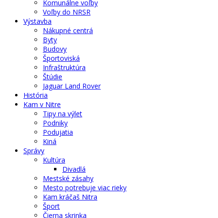
Komunálne voľby
Voľby do NRSR
Výstavba
Nákupné centrá
Byty
Budovy
Športoviská
Infraštruktúra
Štúdie
Jaguar Land Rover
História
Kam v Nitre
Tipy na výlet
Podniky
Podujatia
Kiná
Správy
Kultúra
Divadlá
Mestské zásahy
Mesto potrebuje viac rieky
Kam kráčaš Nitra
Šport
Čierna skrinka