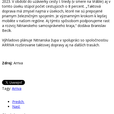
2023. V období do uzávierky cesty I. triedy (v smere na Vráble) aj v
tomto úseku stúpol počet cestujúcich o 8 percent. „Taktová
doprava má zmysel najmä v úsekoch, ktoré nie sú prepojené
priamym železničným spojením. Je významným krokom k lepšej
mobilite v našom regióne. Aj týmto spôsobom podporujeme rast
a rozvoj Nitrianskeho samosprávneho kraja,“ dodáva Branislav
Becík.
Výhľadovo plánuje Nitrianska župa v spolupráci so spoločnosťou
ARRIVA rozširovanie taktovej dopravy aj na ďalších trasách.
Zdroj:
Arriva
Tagy:
Arriva
Predch.
Nasl.