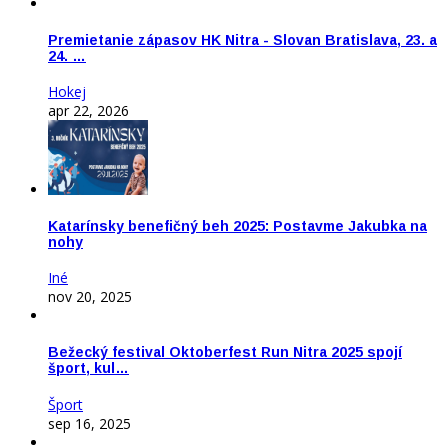
Premietanie zápasov HK Nitra - Slovan Bratislava, 23. a
24. …
Hokej
apr 22, 2026
Katarínsky benefičný beh 2025: Postavme Jakubka na
nohy
Iné
nov 20, 2025
Bežecký festival Oktoberfest Run Nitra 2025 spojí
šport, kul…
Šport
sep 16, 2025