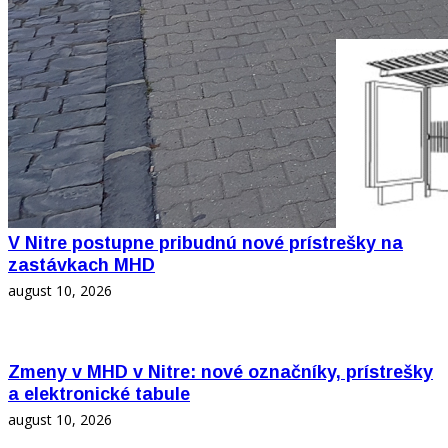
V Nitre postupne pribudnú nové prístrešky na
zastávkach MHD
august 10, 2026
Zmeny v MHD v Nitre: nové označníky, prístrešky
a elektronické tabule
august 10, 2026