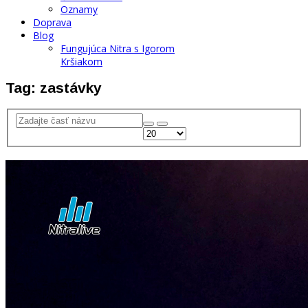
Oznamy
Doprava
Blog
Fungujúca Nitra s Igorom
Kršiakom
Tag: zastávky