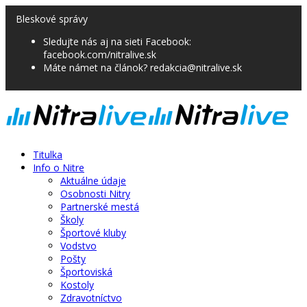
Bleskové správy
Sledujte nás aj na sieti Facebook:
facebook.com/nitralive.sk
Máte námet na článok? redakcia@nitralive.sk
Titulka
Info o Nitre
Aktuálne údaje
Osobnosti Nitry
Partnerské mestá
Školy
Športové kluby
Vodstvo
Pošty
Športoviská
Kostoly
Zdravotníctvo