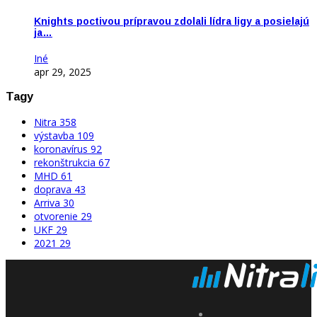
Knights poctivou prípravou zdolali lídra ligy a posielajú
ja…
Iné
apr 29, 2025
Tagy
Nitra
358
výstavba
109
koronavírus
92
rekonštrukcia
67
MHD
61
doprava
43
Arriva
30
otvorenie
29
UKF
29
2021
29