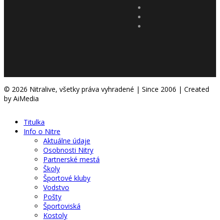
© 2026 Nitralive, všetky práva vyhradené | Since 2006 | Created
by AiMedia
Titulka
Info o Nitre
Aktuálne údaje
Osobnosti Nitry
Partnerské mestá
Školy
Športové kluby
Vodstvo
Pošty
Športoviská
Kostoly