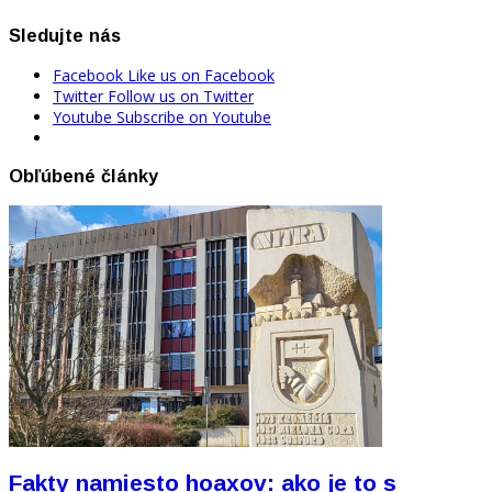
Sledujte nás
Facebook
Like us on Facebook
Twitter
Follow us on Twitter
Youtube
Subscribe on Youtube
Obľúbené články
Fakty namiesto hoaxov: ako je to s