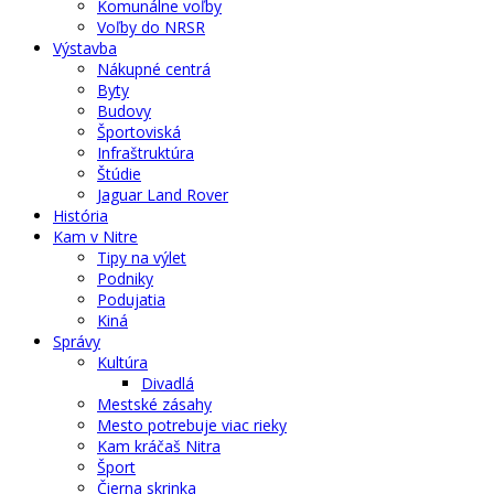
Komunálne voľby
Voľby do NRSR
Výstavba
Nákupné centrá
Byty
Budovy
Športoviská
Infraštruktúra
Štúdie
Jaguar Land Rover
História
Kam v Nitre
Tipy na výlet
Podniky
Podujatia
Kiná
Správy
Kultúra
Divadlá
Mestské zásahy
Mesto potrebuje viac rieky
Kam kráčaš Nitra
Šport
Čierna skrinka