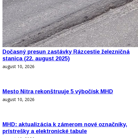
Dočasný presun zastávky Rázcestie železničná
stanica (22. august 2025)
august 10, 2026
Mesto Nitra rekonštruuje 5 výbočísk MHD
august 10, 2026
MHD: aktualizácia k zámerom nové označníky,
prístrešky a elektronické tabule