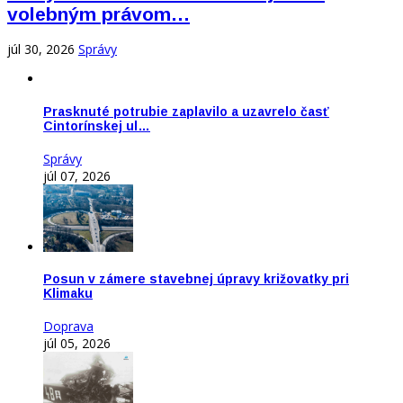
volebným právom…
júl 30, 2026
Správy
Prasknuté potrubie zaplavilo a uzavrelo časť
Cintorínskej ul…
Správy
júl 07, 2026
Posun v zámere stavebnej úpravy križovatky pri
Klimaku
Doprava
júl 05, 2026