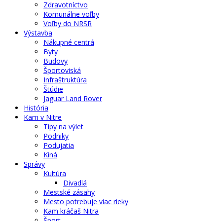
Zdravotníctvo
Komunálne voľby
Voľby do NRSR
Výstavba
Nákupné centrá
Byty
Budovy
Športoviská
Infraštruktúra
Štúdie
Jaguar Land Rover
História
Kam v Nitre
Tipy na výlet
Podniky
Podujatia
Kiná
Správy
Kultúra
Divadlá
Mestské zásahy
Mesto potrebuje viac rieky
Kam kráčaš Nitra
Šport