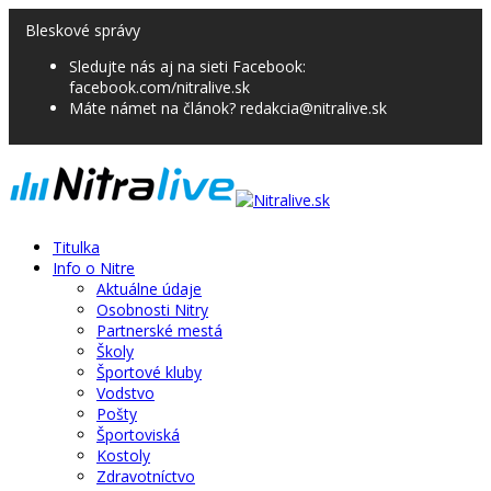
Bleskové správy
Sledujte nás aj na sieti Facebook:
facebook.com/nitralive.sk
Máte námet na článok? redakcia@nitralive.sk
Titulka
Info o Nitre
Aktuálne údaje
Osobnosti Nitry
Partnerské mestá
Školy
Športové kluby
Vodstvo
Pošty
Športoviská
Kostoly
Zdravotníctvo