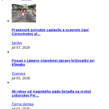
Prasknuté potrubie zaplavilo a uzavrelo časť
Cintorínskej ul…
Správy
júl 07, 2026
Posun v zámere stavebnej úpravy križovatky pri
Klimaku
Doprava
júl 05, 2026
90 rokov od tragického pádu lietadla na vrchol
zoborskej Pyr…
Čierna skrinka
júl 03, 2026