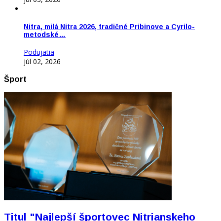
Nitra, milá Nitra 2026, tradičné Pribinove a Cyrilo-
metodské…
Podujatia
júl 02, 2026
Šport
Titul "Najlepší športovec Nitrianskeho