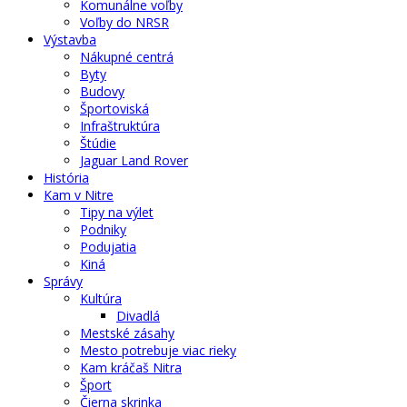
Komunálne voľby
Voľby do NRSR
Výstavba
Nákupné centrá
Byty
Budovy
Športoviská
Infraštruktúra
Štúdie
Jaguar Land Rover
História
Kam v Nitre
Tipy na výlet
Podniky
Podujatia
Kiná
Správy
Kultúra
Divadlá
Mestské zásahy
Mesto potrebuje viac rieky
Kam kráčaš Nitra
Šport
Čierna skrinka