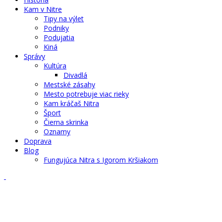
Kam v Nitre
Tipy na výlet
Podniky
Podujatia
Kiná
Správy
Kultúra
Divadlá
Mestské zásahy
Mesto potrebuje viac rieky
Kam kráčaš Nitra
Šport
Čierna skrinka
Oznamy
Doprava
Blog
Fungujúca Nitra s Igorom Kršiakom