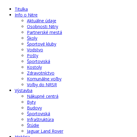
Titulka
Info o Nitre
Aktuálne údaje
Osobnosti Nitry
Partnerské mestá
Školy
Športové kluby
Vodstvo
Pošty
Športoviská
Kostoly
Zdravotníctvo
Komunálne voľby
Voľby do NRSR
Výstavba
Nákupné centrá
Byty
Budovy
Športoviská
Infraštruktúra
Štúdie
Jaguar Land Rover
História