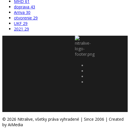
MHD
61
doprava
43
Arriva
30
otvorenie
29
UKF
29
2021
29
© 2026 Nitralive, všetky práva vyhradené | Since 2006 | Created
by AiMedia