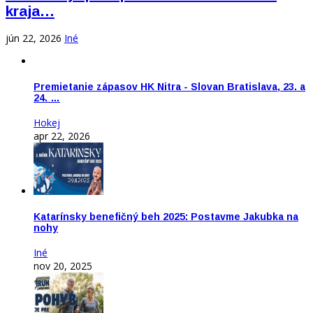
kraja…
jún 22, 2026
Iné
Premietanie zápasov HK Nitra - Slovan Bratislava, 23. a
24. …
Hokej
apr 22, 2026
Katarínsky benefičný beh 2025: Postavme Jakubka na
nohy
Iné
nov 20, 2025