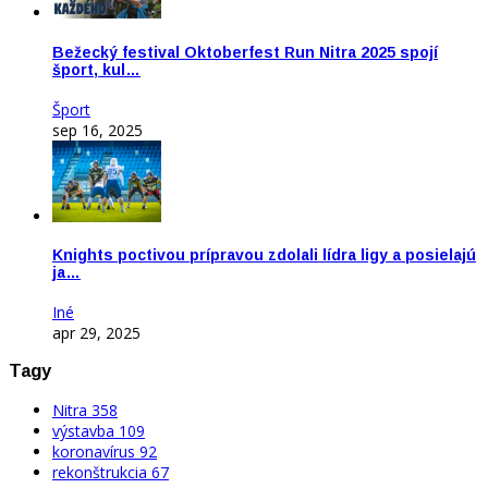
Bežecký festival Oktoberfest Run Nitra 2025 spojí
šport, kul…
Šport
sep 16, 2025
Knights poctivou prípravou zdolali lídra ligy a posielajú
ja…
Iné
apr 29, 2025
Tagy
Nitra
358
výstavba
109
koronavírus
92
rekonštrukcia
67