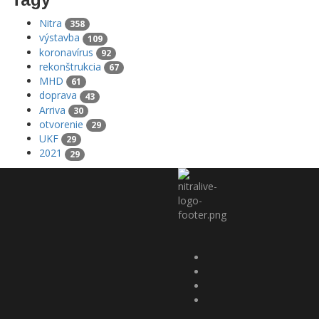
Nitra
358
výstavba
109
koronavírus
92
rekonštrukcia
67
MHD
61
doprava
43
Arriva
30
otvorenie
29
UKF
29
2021
29