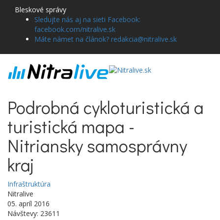
Bleskové správy
Sledujte nás aj na sieti Facebook:
facebook.com/nitralive.sk
Máte námet na článok? redakcia@nitralive.sk
Podrobná cykloturistická a
turistická mapa -
Nitriansky samosprávny
kraj
Infraštruktúra
Nitralive
05. apríl 2016
Návštevy: 23611