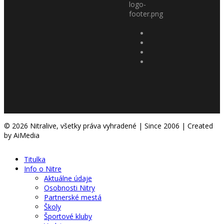
© 2026 Nitralive, všetky práva vyhradené | Since 2006 | Created
by AiMedia
Titulka
Info o Nitre
Aktuálne údaje
Osobnosti Nitry
Partnerské mestá
Školy
Športové kluby