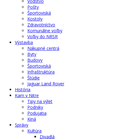
Vodstvo
Pošty
Športoviská
Kostoly
Zdravotníctvo
Komunálne voľby
Voľby do NRSR
Výstavba
Nákupné centrá
Byty
Budovy
Športoviská
Infraštruktúra
Štúdie
Jaguar Land Rover
História
Kam v Nitre
Tipy na výlet
Podniky
Podujatia
Kiná
Správy
Kultúra
Divadlá