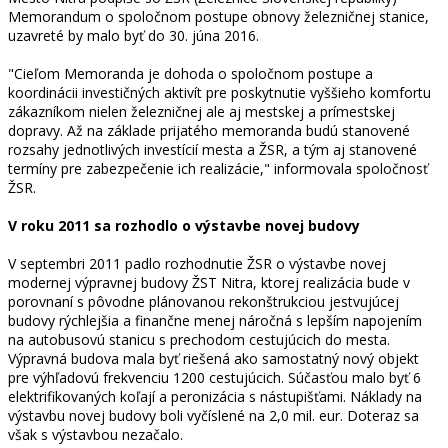
Memorandum o spoločnom postupe obnovy železničnej stanice,
uzavreté by malo byť do 30. júna 2016.
"Cieľom Memoranda je dohoda o spoločnom postupe a
koordinácii investičných aktivít pre poskytnutie vyššieho komfortu
zákazníkom nielen železničnej ale aj mestskej a prímestskej
dopravy. Až na základe prijatého memoranda budú stanovené
rozsahy jednotlivých investícií mesta a ŽSR, a tým aj stanovené
termíny pre zabezpečenie ich realizácie," informovala spoločnosť
ŽSR.
V roku 2011 sa rozhodlo o výstavbe novej budovy
V septembri 2011 padlo rozhodnutie ŽSR o výstavbe novej
modernej výpravnej budovy ŽST Nitra, ktorej realizácia bude v
porovnaní s pôvodne plánovanou rekonštrukciou jestvujúcej
budovy rýchlejšia a finančne menej náročná s lepším napojením
na autobusovú stanicu s prechodom cestujúcich do mesta.
Výpravná budova mala byť riešená ako samostatný nový objekt
pre výhľadovú frekvenciu 1200 cestujúcich. Súčasťou malo byť 6
elektrifikovaných koľají a peronizácia s nástupišťami. Náklady na
výstavbu novej budovy boli vyčíslené na 2,0 mil. eur. Doteraz sa
však s výstavbou nezačalo.