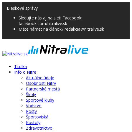
Bleskové správy
Sledujte nás aj na sieti Facebook:
facebook.com/nitralive.sk
Máte námet na článok? redakcia@nitralive.sk
Titulka
Info o Nitre
Aktuálne údaje
Osobnosti Nitry
Partnerské mestá
Školy
Športové kluby
Vodstvo
Pošty
Športoviská
Kostoly
Zdravotníctvo