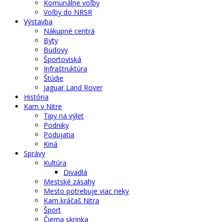
Komunálne voľby
Voľby do NRSR
Výstavba
Nákupné centrá
Byty
Budovy
Športoviská
Infraštruktúra
Štúdie
Jaguar Land Rover
História
Kam v Nitre
Tipy na výlet
Podniky
Podujatia
Kiná
Správy
Kultúra
Divadlá
Mestské zásahy
Mesto potrebuje viac rieky
Kam kráčaš Nitra
Šport
Čierna skrinka