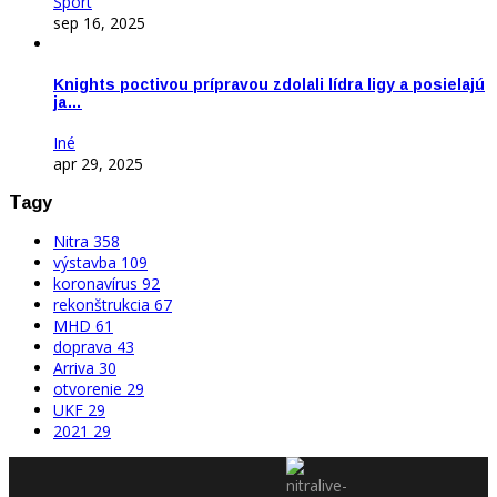
Šport
sep 16, 2025
Knights poctivou prípravou zdolali lídra ligy a posielajú
ja…
Iné
apr 29, 2025
Tagy
Nitra
358
výstavba
109
koronavírus
92
rekonštrukcia
67
MHD
61
doprava
43
Arriva
30
otvorenie
29
UKF
29
2021
29