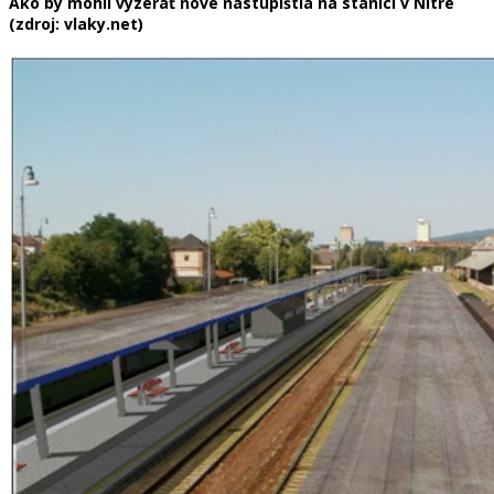
Ako by mohli vyzerať nové nástupištia na stanici v Nitre
(zdroj: vlaky.net)