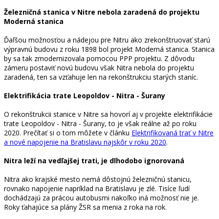
Železničná stanica v Nitre nebola zaradená do projektu
Moderná stanica
Ďaľšou možnosťou a nádejou pre Nitru ako zrekonštruovať starú
výpravnú budovu z roku 1898 bol projekt Moderná stanica. Stanica
by sa tak zmodernizovala pomocou PPP projektu. Z dôvodu
zámeru postaviť novú budovu však Nitra nebola do projektu
zaradená, ten sa vzťahuje len na rekonštrukciu starých staníc.
Elektrifikácia trate Leopoldov - Nitra - Šurany
O rekonštrukcii stanice v Nitre sa hovorí aj v projekte elektrifikácie
trate Leopoldov - Nitra - Šurany, to je však reálne až po roku
2020. Prečítať si o tom môžete v článku
Elektrifikovaná trať v Nitre
a nové napojenie na Bratislavu najskôr v roku 2020
.
Nitra leží na vedľajšej trati, je dlhodobo ignorovaná
Nitra ako krajské mesto nemá dôstojnú železničnú stanicu,
rovnako napojenie napríklad na Bratislavu je zlé. Tisíce ľudí
dochádzajú za prácou autobusmi nakoľko iná možnosť nie je.
Roky ťahajúce sa plány ŽSR sa menia z roka na rok.