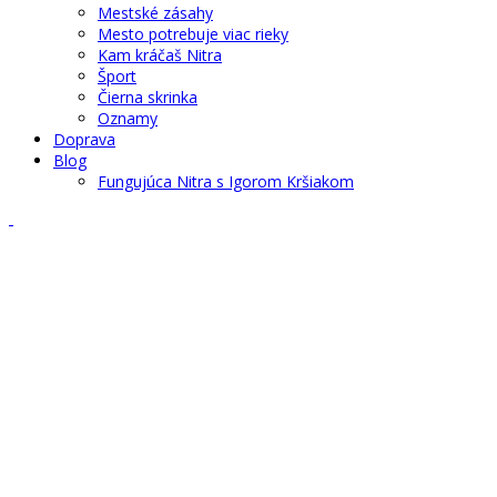
Mestské zásahy
Mesto potrebuje viac rieky
Kam kráčaš Nitra
Šport
Čierna skrinka
Oznamy
Doprava
Blog
Fungujúca Nitra s Igorom Kršiakom