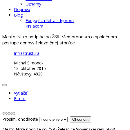
Oznamy
Doprava
Blog
Fungujúca Nitra s Igorom
Kršiakom
Mesto Nitra podpíše so ŽSR Memorandum o spoločnom
postupe obnovy železničnej stanice
Infraštruktúra
Michal Šimonek
13. október 2015
Návštevy: 4820
Vytlačiť
E-mail
Prosím, ohodnoťte
Mesto Nitra podpíše so ŽSR (Železnice Slovenskej republiky)