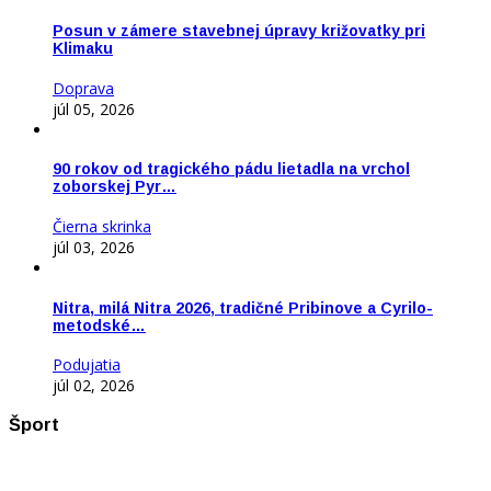
Posun v zámere stavebnej úpravy križovatky pri
Klimaku
Doprava
júl 05, 2026
90 rokov od tragického pádu lietadla na vrchol
zoborskej Pyr…
Čierna skrinka
júl 03, 2026
Nitra, milá Nitra 2026, tradičné Pribinove a Cyrilo-
metodské…
Podujatia
júl 02, 2026
Šport