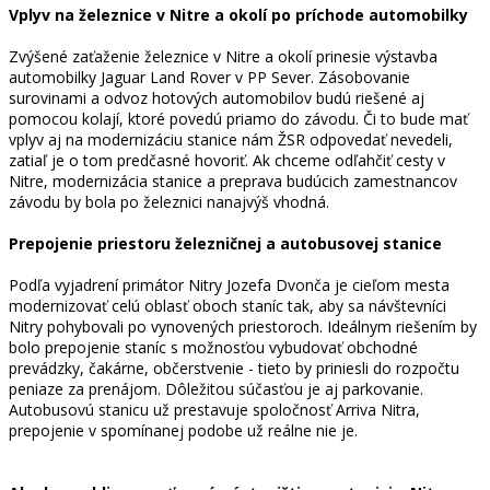
Vplyv na železnice v Nitre a okolí po príchode automobilky
Zvýšené zaťaženie železnice v Nitre a okolí prinesie výstavba
automobilky Jaguar Land Rover v PP Sever. Zásobovanie
surovinami a odvoz hotových automobilov budú riešené aj
pomocou kolají, ktoré povedú priamo do závodu. Či to bude mať
vplyv aj na modernizáciu stanice nám ŽSR odpovedať nevedeli,
zatiaľ je o tom predčasné hovoriť. Ak chceme odľahčiť cesty v
Nitre, modernizácia stanice a preprava budúcich zamestnancov
závodu by bola po železnici nanajvýš vhodná.
Prepojenie priestoru železničnej a autobusovej stanice
Podľa vyjadrení primátor Nitry Jozefa Dvonča je cieľom mesta
modernizovať celú oblasť oboch staníc tak, aby sa návštevníci
Nitry pohybovali po vynovených priestoroch. Ideálnym riešením by
bolo prepojenie staníc s možnosťou vybudovať obchodné
prevádzky, čakárne, občerstvenie - tieto by priniesli do rozpočtu
peniaze za prenájom. Dôležitou súčasťou je aj parkovanie.
Autobusovú stanicu už prestavuje spoločnosť Arriva Nitra,
prepojenie v spomínanej podobe už reálne nie je.