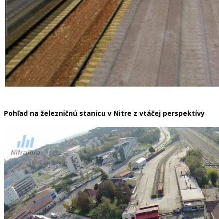
Pohľad na železničnú stanicu v Nitre z vtáčej perspektívy