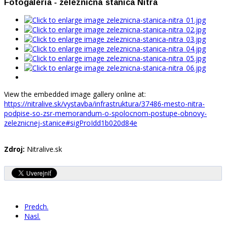
Fotogaléria - železničná stanica Nitra
View the embedded image gallery online at:
https://nitralive.sk/vystavba/infrastruktura/37486-mesto-nitra-
podpise-so-zsr-memorandum-o-spolocnom-postupe-obnovy-
zeleznicnej-stanice#sigProIdd1b020d84e
Zdroj:
Nitralive.sk
Predch.
Nasl.