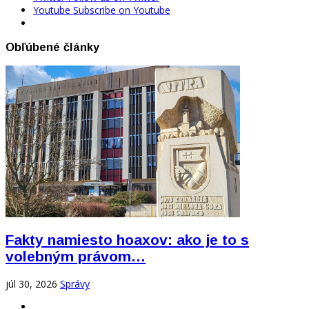
Youtube
Subscribe on Youtube
Obľúbené články
Fakty namiesto hoaxov: ako je to s
volebným právom…
júl 30, 2026
Správy