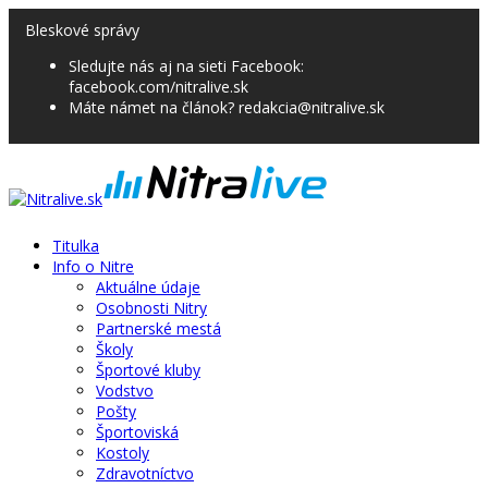
Bleskové správy
Sledujte nás aj na sieti Facebook:
facebook.com/nitralive.sk
Máte námet na článok? redakcia@nitralive.sk
Titulka
Info o Nitre
Aktuálne údaje
Osobnosti Nitry
Partnerské mestá
Školy
Športové kluby
Vodstvo
Pošty
Športoviská
Kostoly
Zdravotníctvo