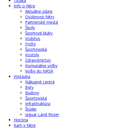
Titulka
Info o Nitre
Aktuálne údaje
Osobnosti Nitry
Partnerské mestá
Školy
Športové kluby
Vodstvo
Pošty
Športoviská
Kostoly
Zdravotníctvo
Komunálne voľby
Voľby do NRSR
Výstavba
Nákupné centrá
Byty
Budovy
Športoviská
Infraštruktúra
Štúdie
Jaguar Land Rover
História
Kam v Nitre