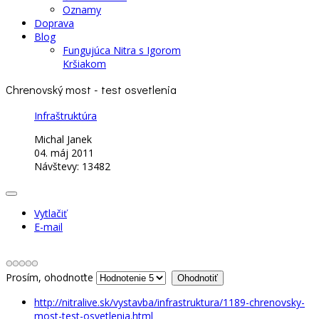
Oznamy
Doprava
Blog
Fungujúca Nitra s Igorom
Kršiakom
Chrenovský most - test osvetlenia
Infraštruktúra
Michal Janek
04. máj 2011
Návštevy: 13482
Vytlačiť
E-mail
Prosím, ohodnoťte
http://nitralive.sk/vystavba/infrastruktura/1189-chrenovsky-
most-test-osvetlenia.html