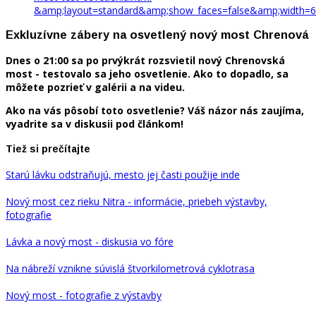
&amp;layout=standard&amp;show_faces=false&amp;width=6
Exkluzívne zábery na osvetlený nový most Chrenová
Dnes o 21:00 sa po prvýkrát rozsvietil nový Chrenovská
most - testovalo sa jeho osvetlenie. Ako to dopadlo, sa
môžete pozrieť v galérii a na videu.
Ako na vás pôsobí toto osvetlenie? Váš názor nás zaujíma,
vyadrite sa v diskusii pod článkom!
Tiež si prečítajte
Starú lávku odstraňujú, mesto jej časti použije inde
Nový most cez rieku Nitra - informácie, priebeh výstavby,
fotografie
Lávka a nový most - diskusia vo fóre
Na nábreží vznikne súvislá štvorkilometrová cyklotrasa
Nový most - fotografie z výstavby