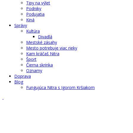
Tipy na výlet
Podniky
Podujatia
Kiná
Správy
Kultúra
Divadlá
Mestské zásahy
Mesto potrebuje viac rieky
Kam kráčaš Nitra
Šport
Čierna skrinka
Oznamy
Doprava
Blog
Fungujúca Nitra s Igorom Kršiakom