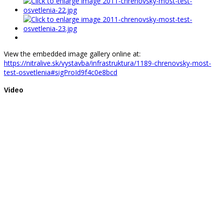
View the embedded image gallery online at:
https://nitralive.sk/vystavba/infrastruktura/1189-chrenovsky-most-
test-osvetlenia#sigProId9f4c0e8bcd
Video