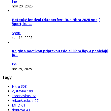
Iné
nov 20, 2025
Bežecký festival Oktoberfest Run Nitra 2025 spojí
šport, kul…
Šport
sep 16, 2025
Knights poctivou prípravou zdolali lídra ligy a posielajú
ja…
Iné
apr 29, 2025
Tagy
Nitra
358
výstavba
109
koronavírus
92
rekonštrukcia
67
MHD
61
doprava
43