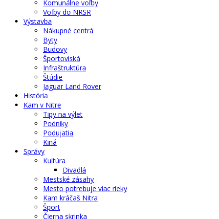
Komunálne voľby
Voľby do NRSR
Výstavba
Nákupné centrá
Byty
Budovy
Športoviská
Infraštruktúra
Štúdie
Jaguar Land Rover
História
Kam v Nitre
Tipy na výlet
Podniky
Podujatia
Kiná
Správy
Kultúra
Divadlá
Mestské zásahy
Mesto potrebuje viac rieky
Kam kráčaš Nitra
Šport
Čierna skrinka