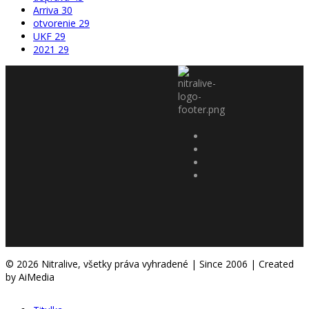
Arriva
30
otvorenie
29
UKF
29
2021
29
© 2026 Nitralive, všetky práva vyhradené | Since 2006 | Created
by AiMedia