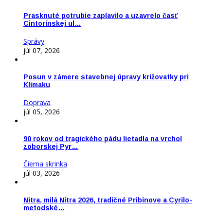
Prasknuté potrubie zaplavilo a uzavrelo časť
Cintorínskej ul…
Správy
júl 07, 2026
Posun v zámere stavebnej úpravy križovatky pri
Klimaku
Doprava
júl 05, 2026
90 rokov od tragického pádu lietadla na vrchol
zoborskej Pyr…
Čierna skrinka
júl 03, 2026
Nitra, milá Nitra 2026, tradičné Pribinove a Cyrilo-
metodské…