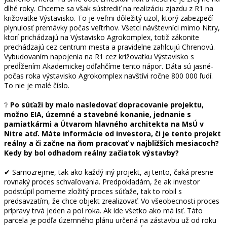
dlhé roky. Chceme sa však sústrediť na realizáciu zjazdu z R1 na
križovatke Výstavisko. To je veľmi dôležitý uzol, ktorý zabezpečí
plynulosť premávky počas veľtrhov. Všetci návštevníci mimo Nitry,
ktorí prichádzajú na Výstavisko Agrokomplex, totiž zákonite
prechádzajú cez centrum mesta a pravidelne zahlcujú Chrenovú.
Vybudovaním napojenia na R1 cez križovatku Výstavisko s
predĺžením Akademickej odľahčíme tento nápor. Dáta sú jasné-
počas roka výstavisko Agrokomplex navštívi ročne 800 000 ľudí.
To nie je malé číslo.
❔
Po súťaži by malo nasledovať dopracovanie projektu,
možno EIA, územné a stavebné konanie, jednanie s
pamiatkármi a Útvarom hlavného architekta na MsÚ v
Nitre atď. Máte informácie od investora, či je tento projekt
reálny a či začne na ňom pracovať v najbližších mesiacoch?
Kedy by bol odhadom reálny začiatok výstavby?
✔ Samozrejme, tak ako každý iný projekt, aj tento, čaká presne
rovnaký proces schvaľovania. Predpokladám, že ak investor
podstúpil pomerne zložitý proces súťaže, tak to robil s
predsavzatím, že chce objekt zrealizovať. Vo všeobecnosti proces
prípravy trvá jeden a pol roka. Ak ide všetko ako má ísť. Táto
parcela je podľa územného plánu určená na zástavbu už od roku