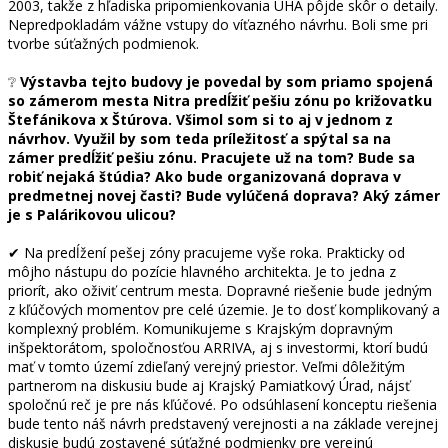
2003, takže z hľadiska pripomienkovania ÚHA pôjde skôr o detaily.
Nepredpokladám vážne vstupy do víťazného návrhu. Boli sme pri
tvorbe súťažných podmienok.
❔
Výstavba tejto budovy je povedal by som priamo spojená
so zámerom mesta Nitra predĺžiť pešiu zónu po križovatku
Štefánikova x Štúrova. Všimol som si to aj v jednom z
návrhov. Využil by som teda príležitosť a spýtal sa na
zámer predĺžiť pešiu zónu. Pracujete už na tom? Bude sa
robiť nejaká štúdia? Ako bude organizovaná doprava v
predmetnej novej časti? Bude vylúčená doprava? Aký zámer
je s Palárikovou ulicou?
✔ Na predĺžení pešej zóny pracujeme vyše roka. Prakticky od
môjho nástupu do pozície hlavného architekta. Je to jedna z
priorít, ako oživiť centrum mesta. Dopravné riešenie bude jedným
z kľúčových momentov pre celé územie. Je to dosť komplikovaný a
komplexný problém. Komunikujeme s Krajským dopravným
inšpektorátom, spoločnosťou ARRIVA, aj s investormi, ktorí budú
mať v tomto území zdieľaný verejný priestor. Veľmi dôležitým
partnerom na diskusiu bude aj Krajský Pamiatkový Úrad, nájsť
spoločnú reč je pre nás kľúčové. Po odsúhlasení konceptu riešenia
bude tento náš návrh predstavený verejnosti a na základe verejnej
diskusie budú zostavené súťažné podmienky pre verejnú