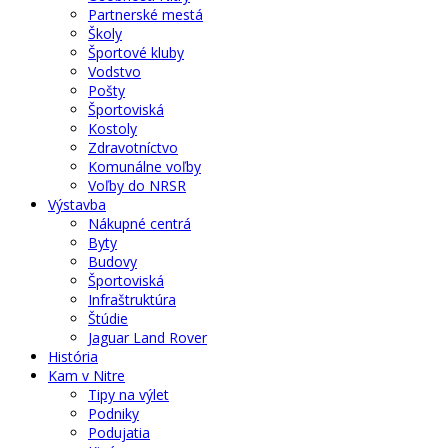
Partnerské mestá
Školy
Športové kluby
Vodstvo
Pošty
Športoviská
Kostoly
Zdravotníctvo
Komunálne voľby
Voľby do NRSR
Výstavba
Nákupné centrá
Byty
Budovy
Športoviská
Infraštruktúra
Štúdie
Jaguar Land Rover
História
Kam v Nitre
Tipy na výlet
Podniky
Podujatia