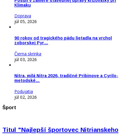
Posun v zámere stavebnej úpravy križovatky pri
Klimaku
Doprava
júl 05, 2026
90 rokov od tragického pádu lietadla na vrchol
zoborskej Pyr…
Čierna skrinka
júl 03, 2026
Nitra, milá Nitra 2026, tradičné Pribinove a Cyrilo-
metodské…
Podujatia
júl 02, 2026
Šport
Titul "Najlepší športovec Nitrianskeho