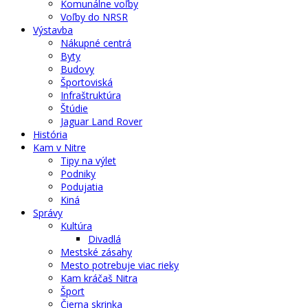
Komunálne voľby
Voľby do NRSR
Výstavba
Nákupné centrá
Byty
Budovy
Športoviská
Infraštruktúra
Štúdie
Jaguar Land Rover
História
Kam v Nitre
Tipy na výlet
Podniky
Podujatia
Kiná
Správy
Kultúra
Divadlá
Mestské zásahy
Mesto potrebuje viac rieky
Kam kráčaš Nitra
Šport
Čierna skrinka