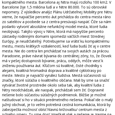
kompaktného mesta. Barcelona aj Nitra majú rozlohu 100 km2. V
Barcelone žije 1,5 milióna ľudí a v Nitre 80.000. To sú obrovské
nepomery. Z výsledkov analýz Plánu Udržateľnej Mobility pre Nitru
vieme, že najväčšie percento áut prichádza do centra mesta ráno
zo satelitov a poobede sa z centra presúvajú naspäť. Čiže sa nám
podarilo vytvoriť absolútne nefunkčný model mesta, ktoré ľudia
neobývajú. Takýto vývoj v Nitre, ktorá má najvyššie percento
zástavby rodinnými domami spomedzi väčších miest Strednej
Európy, je neudržateľný. Potrebujeme sa vrátiť ku kompaktnému
mestu, mestu krátkych vzdialeností, keď ľudia budú žiť aj v centre
mesta. Nie do centra len prichádzať na svojich autách za prácou.
Paradoxne, práve návrat bývania do centrálnej zóny, to, že človek
má v pešej dostupnosti bývanie, prácu, oddych, môže viesť k
zníženiu používania áut. Kľúčom sú kvalitné, čisté chodníky s
alejami, kvalitná hromadná doprava a kvalitné cyklotrasy po
meste. Mesto je najväčší vynález ľudstva. Mestá súčasnosti sú
značky, ktoré súťažia o kvalitného občana. Mali by sme sa snažiť
vytvárať životné prostredie okolo seba tak, aby kvalitní ľudia z
Nitry neodchádzali, ale naopak, prichádzali sem žiť. Dopravné
riešenie bolo súčasťou súťažných podmienok. Bližšie je možné
naštudovať si ho v situácii predmetného riešenia. Pokiaľ ide o malý
južný obchvat, je to veľmi potrebná cestná komunikácia, ktorá by
zabezpečila možnosť obísť hlavnú križovatku/ centrum mesta z
južného smeru. Tu sme dosť zmeškali vlak a riešenie je zrejme na