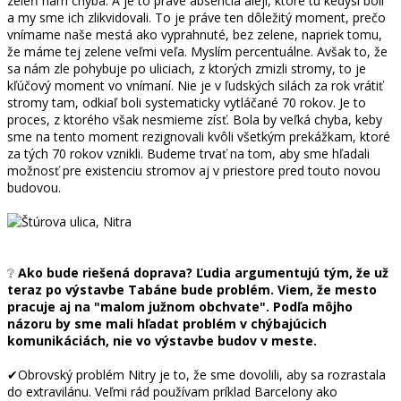
zeleň nám chýba. A je to práve absencia alejí, ktoré tu kedysi boli
a my sme ich zlikvidovali. To je práve ten dôležitý moment, prečo
vnímame naše mestá ako vyprahnuté, bez zelene, napriek tomu,
že máme tej zelene veľmi veľa. Myslím percentuálne. Avšak to, že
sa nám zle pohybuje po uliciach, z ktorých zmizli stromy, to je
kľúčový moment vo vnímaní. Nie je v ľudských silách za rok vrátiť
stromy tam, odkiaľ boli systematicky vytláčané 70 rokov. Je to
proces, z ktorého však nesmieme zísť. Bola by veľká chyba, keby
sme na tento moment rezignovali kvôli všetkým prekážkam, ktoré
za tých 70 rokov vznikli. Budeme trvať na tom, aby sme hľadali
možnosť pre existenciu stromov aj v priestore pred touto novou
budovou.
❔
Ako bude riešená doprava? Ľudia argumentujú tým, že už
teraz po výstavbe Tabáne bude problém. Viem, že mesto
pracuje aj na "malom južnom obchvate". Podľa môjho
názoru by sme mali hľadat problém v chýbajúcich
komunikáciách, nie vo výstavbe budov v meste.
✔Obrovský problém Nitry je to, že sme dovolili, aby sa rozrastala
do extravilánu. Veľmi rád používam príklad Barcelony ako