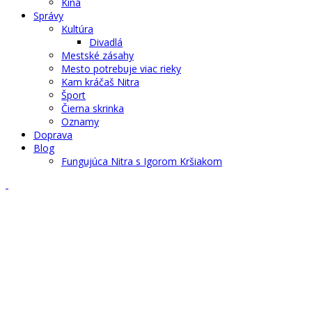
Kiná
Správy
Kultúra
Divadlá
Mestské zásahy
Mesto potrebuje viac rieky
Kam kráčaš Nitra
Šport
Čierna skrinka
Oznamy
Doprava
Blog
Fungujúca Nitra s Igorom Kršiakom