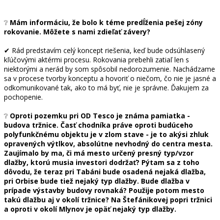
❔
Mám informáciu, že bolo k téme predĺženia pešej zóny
rokovanie. Môžete s nami zdieľať závery?
✔ Rád predstavím celý koncept riešenia, keď bude odsúhlasený
kľúčovými aktérmi procesu. Rokovania prebehli zatiaľ len s
niektorými a nerád by som spôsobil nedorozumenie. Nachádzame
sa v procese tvorby konceptu a hovoriť o niečom, čo nie je jasné a
odkomunikované tak, ako to má byť, nie je správne. Ďakujem za
pochopenie.
❔
Oproti pozemku pri OD Tesco je známa pamiatka -
budova tržnice. Časť chodníka práve oproti budúceho
polyfunkčnému objektu je v zlom stave - je to akýsi zhluk
opravených výtlkov, absolútne nevhodný do centra mesta.
Zaujímalo by ma, či má mesto určený presný typ/vzor
dlažby, ktorú musia investori dodržať? Pýtam sa z toho
dôvodu, že teraz pri Tabáni bude osadená nejaká dlažba,
pri Orbise bude tiež nejaký typ dlažby. Bude dlažba v
prípade výstavby budovy rovnaká? Použije potom mesto
takú dlažbu aj v okolí tržnice? Na Štefánikovej popri tržnici
a oproti v okolí Mlynov je opäť nejaký typ dlažby.