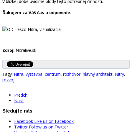
V blízkej dobe uvidíme plody tejto potrebnej činnosti.
Ďakujem za Váš čas a odpovede.
Zdroj:
Nitralive.sk
Tagy:
Nitra
,
výstavba
,
centrum
,
rozhovor
,
hlavný architekt
,
Nitry
,
rozvoj
Predch.
Nasl.
Sledujte nás
Facebook
Like us on Facebook
Twitter
Follow us on Twitter