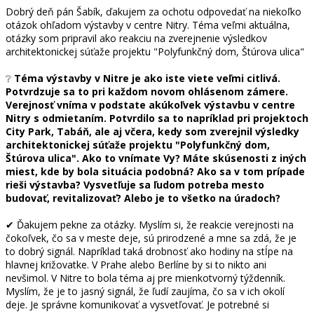
Dobrý deň pán Šabík, ďakujem za ochotu odpovedať na niekoľko
otázok ohľadom výstavby v centre Nitry. Téma veľmi aktuálna,
otázky som pripravil ako reakciu na zverejnenie výsledkov
architektonickej súťaže projektu "Polyfunkčný dom, Štúrova ulica"
❔
Téma výstavby v Nitre je ako iste viete veľmi citlivá.
Potvrdzuje sa to pri každom novom ohlásenom zámere.
Verejnosť vníma v podstate akúkoľvek výstavbu v centre
Nitry s odmietaním. Potvrdilo sa to napríklad pri projektoch
City Park, Tabáň, ale aj včera, kedy som zverejnil výsledky
architektonickej súťaže projektu "Polyfunkčný dom,
Štúrova ulica". Ako to vnímate Vy? Máte skúsenosti z iných
miest, kde by bola situácia podobná? Ako sa v tom prípade
rieši výstavba? Vysvetľuje sa ľudom potreba mesto
budovať, revitalizovať? Alebo je to všetko na úradoch?
✔ Ďakujem pekne za otázky. Myslím si, že reakcie verejnosti na
čokoľvek, čo sa v meste deje, sú prirodzené a mne sa zdá, že je
to dobrý signál. Napríklad taká drobnosť ako hodiny na stĺpe na
hlavnej križovatke. V Prahe alebo Berlíne by si to nikto ani
nevšimol. V Nitre to bola téma aj pre mienkotvorný týždenník.
Myslím, že je to jasný signál, že ľudí zaujíma, čo sa v ich okolí
deje. Je správne komunikovať a vysvetľovať. Je potrebné si