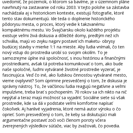
uvedomiť, že pozemok, o ktorom sa bavíme, je v územnom pláne
navrhnutý na zastavanie od roku 2003. V tejto polohe sa zástavba
nachádzala aj v historickom kontexte, existujú fotografie, ktoré
tento stav dokumentujú. Ide teda o doplnenie historického
pôdorysu mesta, o proces, ktorý vedie k takzvanému
kompaktnému mestu. Vo Švajčiarsku okolo každého projektu
existuje veľmi živá diskusia a dôležité domy, predtým než ich
schvália, majú vo zvyku najprv postaviť ich maketu- obrysy
budúcej stavby v mierke 1:1 na mieste. Aby ľudia vnímali, čo ten
nový vstup do prostredia urobí so svojim okolím. To je
samozrejme úplne iná spoločnosť, s inou históriou a finančnými
prostriedkami, avšak tá potreba komunikovať o tom, ako bude
naše spoločné, ľuďmi vytvárané životné prostredie vyzerať, je
fascinujúca. Veď čo iné, ako ľudskou činnosťou vytvárané mesto,
vieme ovplyvniť? Som úprimne presvedčený o tom, že diskusia je
správny nástroj. To, že väčšinou ľudia reagujú negatívne a veľmi
impulzívne, treba brať s pochopením. 70 rokov sa ich nikto na nič
nepýtal a teraz majú možnosť sa vyjadriť. Sociálne siete sú však
prostredie, kde sa dá v podstate veľmi komfortne napísať
čokoľvek. Aj hanlivé vyjadrenia, ktoré nemá autor výroku o čo
oprieť. Som presvedčený o tom, že keby sa diskutujúci mali
argumentačne postaviť zoči voči členom poroty včera
zverejnených výsledkov súťaže, viac by zvažovali, čo povedia.