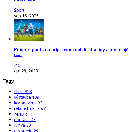
Šport
sep 16, 2025
Knights poctivou prípravou zdolali lídra ligy a posielajú
ja…
Iné
apr 29, 2025
Tagy
Nitra
358
výstavba
109
koronavírus
92
rekonštrukcia
67
MHD
61
doprava
43
Arriva
30
otvorenie
29