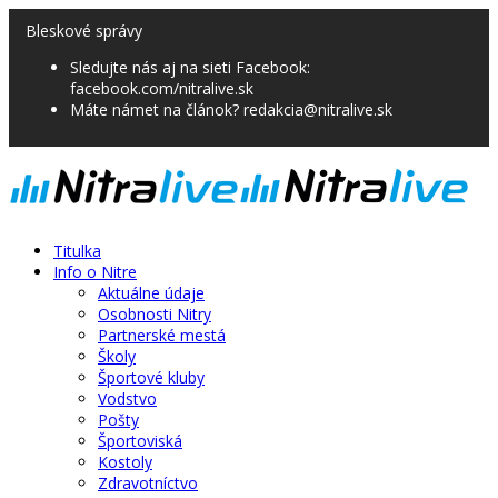
Bleskové správy
Sledujte nás aj na sieti Facebook:
facebook.com/nitralive.sk
Máte námet na článok? redakcia@nitralive.sk
Titulka
Info o Nitre
Aktuálne údaje
Osobnosti Nitry
Partnerské mestá
Školy
Športové kluby
Vodstvo
Pošty
Športoviská
Kostoly
Zdravotníctvo