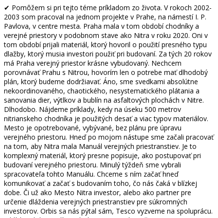
✔ Pomôžem si pri tejto téme príkladom zo života. V rokoch 2002-
2003 som pracoval na jednom projekte v Prahe, na námestí I. P.
Pavlova, v centre mesta. Praha mala v tom období chodníky a
verejné priestory v podobnom stave ako Nitra v roku 2020. Oni v
tom období prijali materiál, ktorý hovoril o použití presného typu
dlažby, ktorý musia investori použiť pri budovaní. Za tých 20 rokov
má Praha verejný priestor krásne vybudovaný. Nechcem
porovnávať Prahu s Nitrou, hovorím len o potrebe mať dlhodobý
plán, ktorý budeme dodržiavať. Áno, sme svedkami absolútne
nekoordinovaného, chaotického, nesystematického plátania a
sanovania dier, výtlkov a bublín na asfaltových plochách v Nitre.
Dlhodobo. Nájdeme príklady, kedy na úseku 500 metrov
nitrianskeho chodníka je použitých desať a viac typov materiálov.
Mesto je opotrebované, vybývané, bez plánu pre úpravu
verejného priestoru. Hneď po mojom nástupe sme začali pracovať
na tom, aby Nitra mala Manuál verejných priestranstiev. Je to
komplexný materiál, ktorý presne popisuje, ako postupovať pri
budovaní verejného priestoru. Minulý týždeň sme vybrali
spracovateľa tohto Manuálu. Chceme s ním začať hneď
komunikovať a začať s budovaním toho, čo nás čaká v blízkej
dobe. Či už ako Mesto Nitra investor, alebo ako partner pre
určenie dláždenia verejných priestranstiev pre súkromných
investorov. Orbis sa nás pýtal sám, Tesco vyzveme na spoluprácu.