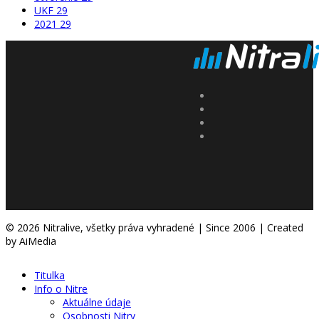
UKF
29
2021
29
© 2026 Nitralive, všetky práva vyhradené | Since 2006 | Created
by AiMedia
Titulka
Info o Nitre
Aktuálne údaje
Osobnosti Nitry