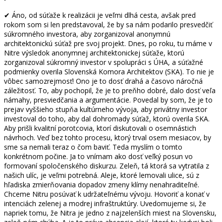
✔ Áno, od súťaže k realizácii je veľmi dlhá cesta, avšak pred
rokom som si len predstavoval, že by sa nám podarilo presvedčiť
súkromného investora, aby zorganizoval anonymnú
architektonickú súťaž pre svoj projekt. Dnes, po roku, tu máme v
Nitre výsledok anonymnej architektonickej súťaže, ktorú
zorganizoval súkromný investor v spolupráci s ÚHA, a súťažné
podmienky overila Slovenská Komora Architektov (SKA). To nie je
vôbec samozrejmosť! Ono je to dosť drahá a časovo náročná
záležitosť. To, aby pochopil, že je to preňho dobré, dalo dosť veľa
námahy, presviedčania a argumentácie. Povedal by som, že je to
prejav vyššieho stupňa kultúrneho vývoja, aby privátny investor
investoval do toho, aby dal dohromady súťaž, ktorú overila SKA.
Aby prišli kvalitní porotcovia, ktorí diskutovali o osemnástich
návrhoch. Veď bez tohto procesu, ktorý trval osem mesiacov, by
sme sa nemali teraz o čom baviť. Teda myslím o tomto
konkrétnom počine. Ja to vnímam ako dosť veľký posun vo
formovaní spoločenského diskurzu. Zeleň, tá ktorá sa vytratila z
našich ulíc, je veľmi potrebná. Aleje, ktoré lemovali ulice, sú z
hľadiska zmierňovania dopadov zmeny klímy nenahraditeľné.
Chceme Nitru posúvať k udržateľnému vývoju. Hovoriť a konať v
intenciách zelenej a modrej infraštruktúry. Uvedomujeme si, že
napriek tomu, že Nitra je jedno z najzelenších miest na Slovensku,