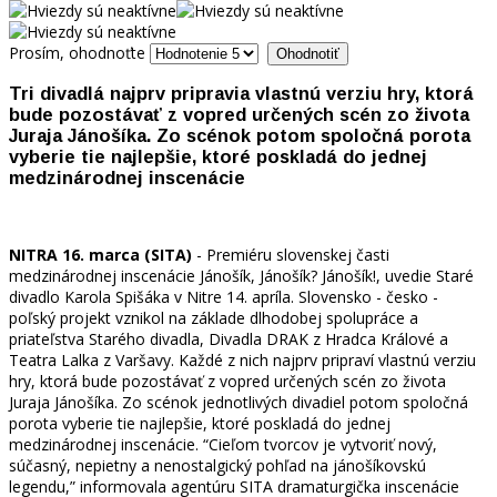
Prosím, ohodnoťte
Tri divadlá najprv pripravia vlastnú verziu hry, ktorá
bude pozostávať z vopred určených scén zo života
Juraja Jánošíka. Zo scénok potom spoločná porota
vyberie tie najlepšie, ktoré poskladá do jednej
medzinárodnej inscenácie
NITRA 16. marca (SITA)
- Premiéru slovenskej časti
medzinárodnej inscenácie Jánošík, Jánošík? Jánošík!, uvedie Staré
divadlo Karola Spišáka v Nitre 14. apríla. Slovensko - česko -
poľský projekt vznikol na základe dlhodobej spolupráce a
priateľstva Starého divadla, Divadla DRAK z Hradca Králové a
Teatra Lalka z Varšavy. Každé z nich najprv pripraví vlastnú verziu
hry, ktorá bude pozostávať z vopred určených scén zo života
Juraja Jánošíka. Zo scénok jednotlivých divadiel potom spoločná
porota vyberie tie najlepšie, ktoré poskladá do jednej
medzinárodnej inscenácie. “Cieľom tvorcov je vytvoriť nový,
súčasný, nepietny a nenostalgický pohľad na jánošíkovskú
legendu,” informovala agentúru SITA dramaturgička inscenácie