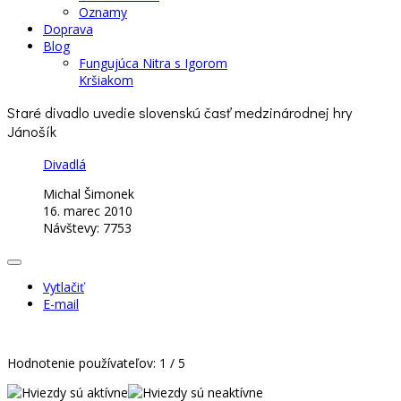
Oznamy
Doprava
Blog
Fungujúca Nitra s Igorom
Kršiakom
Staré divadlo uvedie slovenskú časť medzinárodnej hry
Jánošík
Divadlá
Michal Šimonek
16. marec 2010
Návštevy: 7753
Vytlačiť
E-mail
Hodnotenie používateľov:
1
/
5