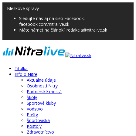
Bleskové správy
Sledujte nás aj na sieti Facebook:
facebook.com/nitralive.sk
Máte námet na článok? redakcia@nitralive.sk
Titulka
Info o Nitre
Aktuálne údaje
Osobnosti Nitry
Partnerské mestá
Školy
Športové kluby
Vodstvo
Pošty
Športoviská
Kostoly
Zdravotníctvo