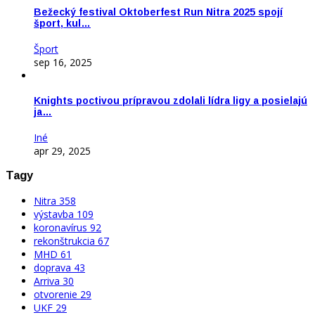
Bežecký festival Oktoberfest Run Nitra 2025 spojí
šport, kul…
Šport
sep 16, 2025
Knights poctivou prípravou zdolali lídra ligy a posielajú
ja…
Iné
apr 29, 2025
Tagy
Nitra
358
výstavba
109
koronavírus
92
rekonštrukcia
67
MHD
61
doprava
43
Arriva
30
otvorenie
29
UKF
29