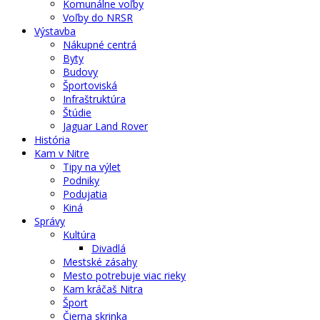
Komunálne voľby
Voľby do NRSR
Výstavba
Nákupné centrá
Byty
Budovy
Športoviská
Infraštruktúra
Štúdie
Jaguar Land Rover
História
Kam v Nitre
Tipy na výlet
Podniky
Podujatia
Kiná
Správy
Kultúra
Divadlá
Mestské zásahy
Mesto potrebuje viac rieky
Kam kráčaš Nitra
Šport
Čierna skrinka