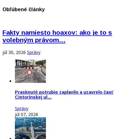
Obľúbené články
Fakty namiesto hoaxov: ako je to s
volebným právom…
júl 30, 2026
Správy
Prasknuté potrubie zaplavilo a uzavrelo časť
Cintorínskej ul…
Správy
júl 07, 2026