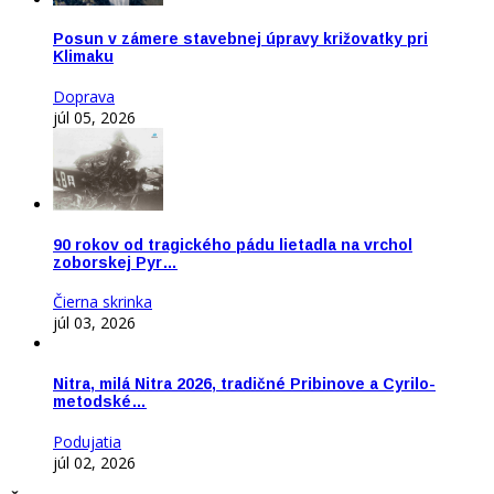
Posun v zámere stavebnej úpravy križovatky pri
Klimaku
Doprava
júl 05, 2026
90 rokov od tragického pádu lietadla na vrchol
zoborskej Pyr…
Čierna skrinka
júl 03, 2026
Nitra, milá Nitra 2026, tradičné Pribinove a Cyrilo-
metodské…
Podujatia
júl 02, 2026