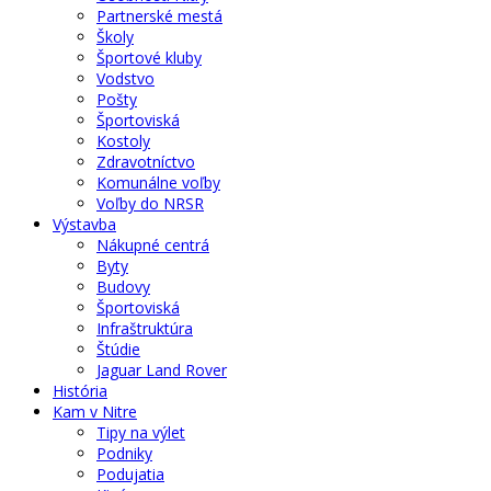
Partnerské mestá
Školy
Športové kluby
Vodstvo
Pošty
Športoviská
Kostoly
Zdravotníctvo
Komunálne voľby
Voľby do NRSR
Výstavba
Nákupné centrá
Byty
Budovy
Športoviská
Infraštruktúra
Štúdie
Jaguar Land Rover
História
Kam v Nitre
Tipy na výlet
Podniky
Podujatia