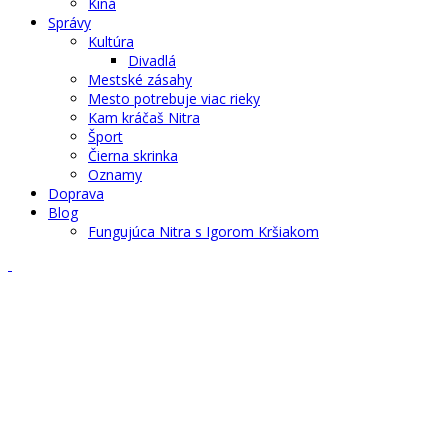
Kiná
Správy
Kultúra
Divadlá
Mestské zásahy
Mesto potrebuje viac rieky
Kam kráčaš Nitra
Šport
Čierna skrinka
Oznamy
Doprava
Blog
Fungujúca Nitra s Igorom Kršiakom