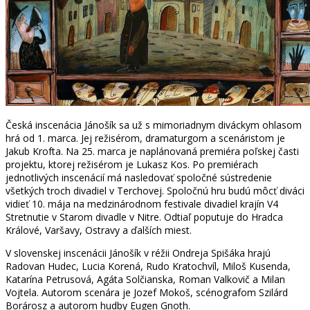
Česká inscenácia Jánošík sa už s mimoriadnym diváckym ohlasom
hrá od 1. marca. Jej režisérom, dramaturgom a scenáristom je
Jakub Krofta. Na 25. marca je naplánovaná premiéra poľskej časti
projektu, ktorej režisérom je Lukasz Kos. Po premiérach
jednotlivých inscenácií má nasledovať spoločné sústredenie
všetkých troch divadiel v Terchovej. Spoločnú hru budú môcť diváci
vidieť 10. mája na medzinárodnom festivale divadiel krajín V4
Stretnutie v Starom divadle v Nitre. Odtiaľ poputuje do Hradca
Králové, Varšavy, Ostravy a ďalších miest.
V slovenskej inscenácii Jánošík v réžii Ondreja Spišáka hrajú
Radovan Hudec, Lucia Korená, Rudo Kratochvíl, Miloš Kusenda,
Katarína Petrusová, Agáta Solčianska, Roman Valkovič a Milan
Vojtela. Autorom scenára je Jozef Mokoš, scénografom Szilárd
Borárosz a autorom hudby Eugen Gnoth.