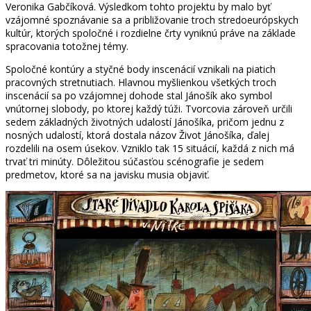
Veronika Gabčíková. Výsledkom tohto projektu by malo byť
vzájomné spoznávanie sa a približovanie troch stredoeurópskych
kultúr, ktorých spoločné i rozdielne črty vyniknú práve na základe
spracovania totožnej témy.
Spoločné kontúry a styčné body inscenácií vznikali na piatich
pracovných stretnutiach. Hlavnou myšlienkou všetkých troch
inscenácií sa po vzájomnej dohode stal Jánošík ako symbol
vnútornej slobody, po ktorej každý túži. Tvorcovia zároveň určili
sedem základných životných udalostí Jánošíka, pričom jednu z
nosných udalostí, ktorá dostala názov Život Jánošíka, ďalej
rozdelili na osem úsekov. Vzniklo tak 15 situácií, každá z nich má
trvať tri minúty. Dôležitou súčasťou scénografie je sedem
predmetov, ktoré sa na javisku musia objaviť.