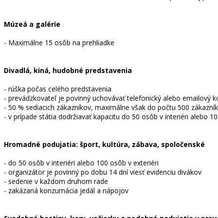
Múzeá a galérie
- Maximálne 15 osôb na prehliadke
Divadlá, kiná, hudobné predstavenia
- rúška počas celého predstavenia
- prevádzkovateľ je povinný uchovávať telefonický alebo emailový 
- 50 % sediacich zákazníkov, maximálne však do počtu 500 zákazníkov
- v prípade státia dodržiavať kapacitu do 50 osôb v interiéri alebo 10
Hromadné podujatia: šport, kultúra, zábava, spoločenské
- do 50 osôb v interiéri alebo 100 osôb v exteriéri
- organizátor je povinný po dobu 14 dní viesť evidenciu divákov
- sedenie v každom druhom rade
- zakázaná konzumácia jedál a nápojov