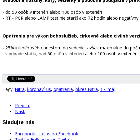
Svadobné hostiny, kary, večierky a podobné podujatia v pre
- do 50 osôb v interiéri alebo 100 osôb v exteriéri
- RT - PCR alebo LAMP test nie starší ako 72 hodín alebo negatívny 
Opatrenia pre výkon bohoslužieb, cirkevné alebo civilné ve
- 25% interiérového priestoru na sedenie, avšak maximálne do poč
- v prípade státia, nad 50 osôb v interiéri alebo 100 osôb v exteriéri
Tagy:
Nitra
,
koronavírus
,
opatrenia
,
okres Nitra
,
17. máj
Predch.
Nasl.
Sledujte nás
Facebook
Like us on Facebook
Twitter
Follow us on Twitter