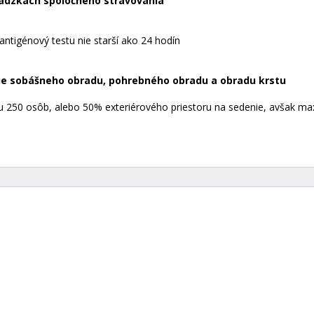
vádzkach spoločného stravovania
antigénový testu nie starší ako 24 hodín
rzie sobášneho obradu, pohrebného obradu a obradu krstu
tu 250 osôb, alebo 50% exteriérového priestoru na sedenie, avšak m