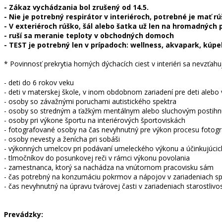
- Zákaz vychádzania bol zrušený od 14.5.
- Nie je potrebný respirátor v interiéroch, potrebné je mať rú
- V exteriéroch rúško, šál alebo šatka už len na hromadných 
- ruší sa meranie teploty v obchodných domoch
- TEST je potrebný len v prípadoch: wellness, akvapark, kúp
* Povinnosť prekrytia horných dýchacích ciest v interiéri sa nevzťahu
- deti do 6 rokov veku
- deti v materskej škole, v inom obdobnom zariadení pre deti alebo
- osoby so závažnými poruchami autistického spektra
- osoby so stredným a ťažkým mentálnym alebo sluchovým postihn
- osoby pri výkone športu na interiérových športoviskách
- fotografované osoby na čas nevyhnutný pre výkon procesu fotogr
- osoby nevesty a ženícha pri sobáši
- výkonných umelcov pri podávaní umeleckého výkonu a účinkujúcic
- tlmočníkov do posunkovej reči v rámci výkonu povolania
- zamestnanca, ktorý sa nachádza na vnútornom pracovisku sám
- čas potrebný na konzumáciu pokrmov a nápojov v zariadeniach s
- čas nevyhnutný na úpravu tvárovej časti v zariadeniach starostlivos
Prevádzky: