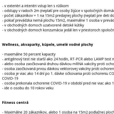
- v exteriéri a interiéri vstup len s rúškom
- odstupy v radoch 2m (neplatí pre osoby žijúce v spoločných domá
- počet zákazníkov = 1 na 15m2 predajnej plochy (neplatí pre deti 
- pokiaľ prevádzka nemá plochu 15m2, maximálne 1 osoba v prevá
- v obchodných domoch uzatvorené detské kútiky
- v obchodných domoch konzumácia jedál len v priestoroch spoločn
Wellness, akvaparky, kúpele, umelé vodné plochy
- maximálne 50 percent kapacity
- antigénový test nie starší ako 24 hodín, RT-PCR alebo LAMP test n
- alebo osoba zaočkovaná druhou dávkou mRNA vakcíny proti ochore
- osoba zaočkovaná prvou dávkou vektorovej vakcíny proti ochoreni
- osoba je viac ako 14 dní po 1. dávke očkovania proti ochoreniu 
COVID-19
- osoba prekonala ochorenie COVID-19 v období pred nie viac ako 
- ide o osobu do 10 rokov veku
Fitness centrá
- Maximálne 20 zákazníkov, alebo 1 osoba na 15m2 podlažnej ploc