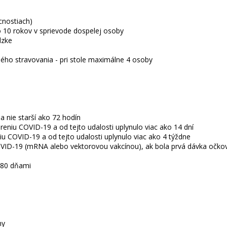
cnostiach)
do 10 rokov v sprievode dospelej osoby
dzke
ého stravovania - pri stole maximálne 4 osoby
a nie starší ako 72 hodín
niu COVID-19 a od tejto udalosti uplynulo viac ako 14 dní
u COVID-19 a od tejto udalosti uplynulo viac ako 4 týždne
COVID-19 (mRNA alebo vektorovou vakcínou), ak bola prvá dávka očko
180 dňami
hy