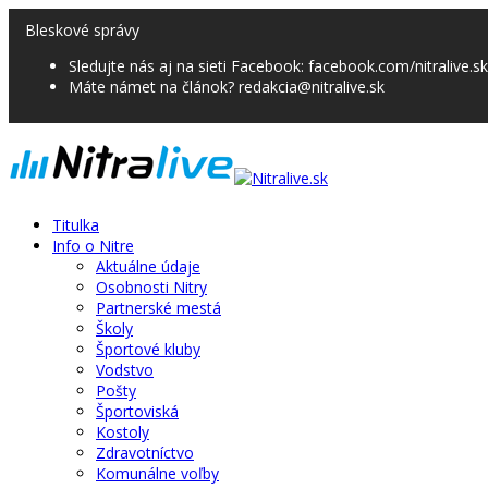
Bleskové správy
Sledujte nás aj na sieti Facebook: facebook.com/nitralive.sk
Máte námet na článok? redakcia@nitralive.sk
Titulka
Info o Nitre
Aktuálne údaje
Osobnosti Nitry
Partnerské mestá
Školy
Športové kluby
Vodstvo
Pošty
Športoviská
Kostoly
Zdravotníctvo
Komunálne voľby