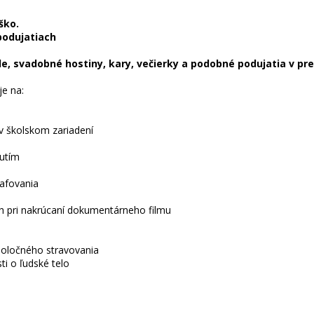
ško.
podujatiach
ele, svadobné hostiny, kary, večierky a podobné podujatia v 
je na:
 v školskom zariadení
utím
afovania
h pri nakrúcaní dokumentárneho filmu
poločného stravovania
ti o ľudské telo