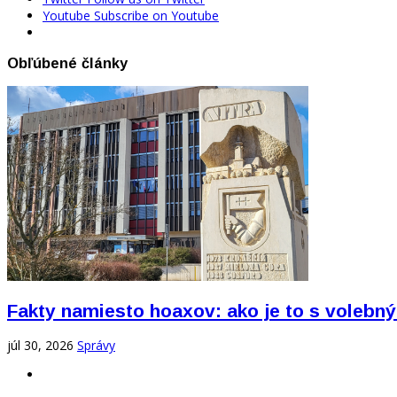
Youtube
Subscribe on Youtube
Obľúbené články
Fakty namiesto hoaxov: ako je to s vole
júl 30, 2026
Správy