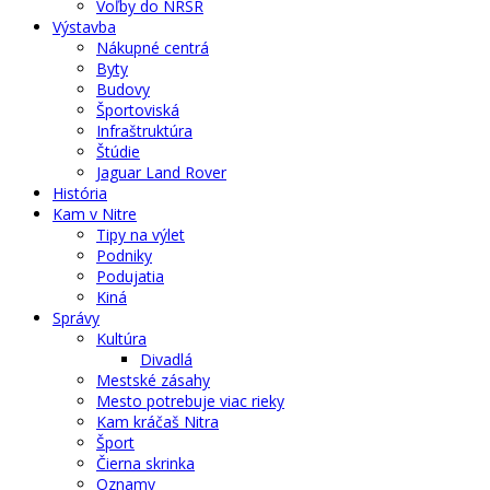
Voľby do NRSR
Výstavba
Nákupné centrá
Byty
Budovy
Športoviská
Infraštruktúra
Štúdie
Jaguar Land Rover
História
Kam v Nitre
Tipy na výlet
Podniky
Podujatia
Kiná
Správy
Kultúra
Divadlá
Mestské zásahy
Mesto potrebuje viac rieky
Kam kráčaš Nitra
Šport
Čierna skrinka
Oznamy