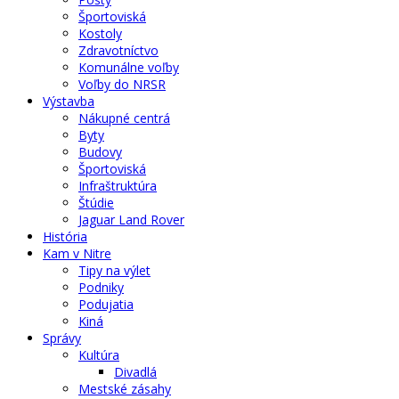
Športoviská
Kostoly
Zdravotníctvo
Komunálne voľby
Voľby do NRSR
Výstavba
Nákupné centrá
Byty
Budovy
Športoviská
Infraštruktúra
Štúdie
Jaguar Land Rover
História
Kam v Nitre
Tipy na výlet
Podniky
Podujatia
Kiná
Správy
Kultúra
Divadlá
Mestské zásahy