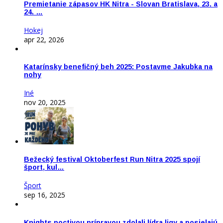
Premietanie zápasov HK Nitra - Slovan Bratislava, 23. a
24. …
Hokej
apr 22, 2026
Katarínsky benefičný beh 2025: Postavme Jakubka na
nohy
Iné
nov 20, 2025
Bežecký festival Oktoberfest Run Nitra 2025 spojí
šport, kul…
Šport
sep 16, 2025
Knights poctivou prípravou zdolali lídra ligy a posielajú