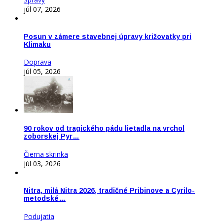
júl 07, 2026
Posun v zámere stavebnej úpravy križovatky pri
Klimaku
Doprava
júl 05, 2026
90 rokov od tragického pádu lietadla na vrchol
zoborskej Pyr…
Čierna skrinka
júl 03, 2026
Nitra, milá Nitra 2026, tradičné Pribinove a Cyrilo-
metodské…
Podujatia