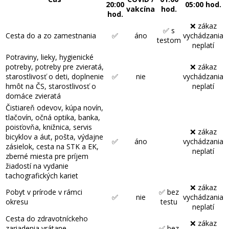
20:00
05:00 hod.
vakcína
hod.
hod.
❌ zákaz
✅ s
Cesta do a zo zamestnania
✅
áno
vychádzania
testom
neplatí
Potraviny, lieky, hygienické
potreby, potreby pre zvieratá,
❌ zákaz
starostlivosť o deti, doplnenie
✅
nie
vychádzania
hmôt na ČS, starostlivosť o
neplatí
domáce zvieratá
Čistiareň odevov, kúpa novín,
tlačovín, očná optika, banka,
poisťovňa, knižnica, servis
❌ zákaz
bicyklov a áut, pošta, výdajne
✅
áno
vychádzania
zásielok, cesta na STK a EK,
neplatí
zberné miesta pre príjem
žiadostí na vydanie
tachografických kariet
❌ zákaz
Pobyt v prírode v rámci
✅ bez
✅
nie
vychádzania
okresu
testu
neplatí
Cesta do zdravotníckeho
❌ zákaz
zariadenia vrátane
✅ bez