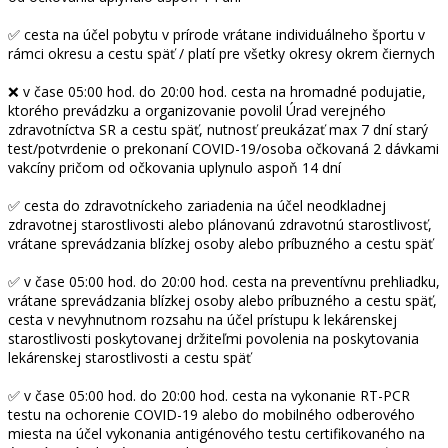
✅ cesta na účel pobytu v prírode vrátane individuálneho športu v
rámci okresu a cestu späť / platí pre všetky okresy okrem čiernych
❌ v čase 05:00 hod. do 20:00 hod. cesta na hromadné podujatie,
ktorého prevádzku a organizovanie povolil Úrad verejného
zdravotníctva SR a cestu späť, nutnosť preukázať max 7 dní starý
test/potvrdenie o prekonaní COVID-19/osoba očkovaná 2 dávkami
vakcíny pričom od očkovania uplynulo aspoň 14 dní
✅ cesta do zdravotníckeho zariadenia na účel neodkladnej
zdravotnej starostlivosti alebo plánovanú zdravotnú starostlivosť,
vrátane sprevádzania blízkej osoby alebo príbuzného a cestu späť
✅ v čase 05:00 hod. do 20:00 hod. cesta na preventívnu prehliadku,
vrátane sprevádzania blízkej osoby alebo príbuzného a cestu späť,
cesta v nevyhnutnom rozsahu na účel prístupu k lekárenskej
starostlivosti poskytovanej držiteľmi povolenia na poskytovania
lekárenskej starostlivosti a cestu späť
✅ v čase 05:00 hod. do 20:00 hod. cesta na vykonanie RT-PCR
testu na ochorenie COVID-19 alebo do mobilného odberového
miesta na účel vykonania antigénového testu certifikovaného na