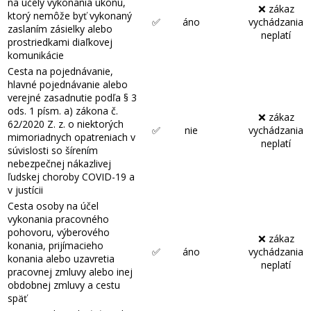
na účely vykonania úkonu,
❌ zákaz
ktorý nemôže byť vykonaný
✅
áno
vychádzania
zaslaním zásielky alebo
neplatí
prostriedkami diaľkovej
komunikácie
Cesta na pojednávanie,
hlavné pojednávanie alebo
verejné zasadnutie podľa § 3
ods. 1 písm. a) zákona č.
❌ zákaz
62/2020 Z. z. o niektorých
✅
nie
vychádzania
mimoriadnych opatreniach v
neplatí
súvislosti so šírením
nebezpečnej nákazlivej
ľudskej choroby COVID-19 a
v justícii
Cesta osoby na účel
vykonania pracovného
pohovoru, výberového
❌ zákaz
konania, prijímacieho
✅
áno
vychádzania
konania alebo uzavretia
neplatí
pracovnej zmluvy alebo inej
obdobnej zmluvy a cestu
späť