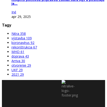
ja…
Iné
apr 29, 2025
Tagy
Nitra
358
výstavba
109
koronavírus
92
rekonštrukcia
67
MHD
61
doprava
43
Arriva
30
otvorenie
29
UKF
29
2021
29