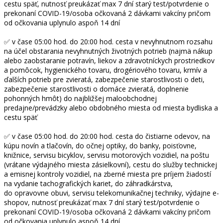
cestu späť, nutnosť preukázať max 7 dní starý test/potvrdenie o
prekonaní COVID-19/osoba očkovaná 2 dávkami vakcíny pričom
od očkovania uplynulo aspoň 14 dní
✅ v čase 05:00 hod. do 20:00 hod. cesta v nevyhnutnom rozsahu
na účel obstarania nevyhnutných životných potrieb (najmä nákup
alebo zaobstaranie potravín, liekov a zdravotníckych prostriedkov
a pomôcok, hygienického tovaru, drogériového tovaru, krmív a
ďalších potrieb pre zvieratá, zabezpečenie starostlivosti o deti,
zabezpečenie starostlivosti o domáce zvieratá, doplnenie
pohonných hmôt) do najbližšej maloobchodnej
predajne/prevádzky alebo obdobného miesta od miesta bydliska a
cestu späť
✅ v čase 05:00 hod. do 20:00 hod. cesta do čistiarne odevov, na
kúpu novín a tlačovín, do očnej optiky, do banky, poisťovne,
knižnice, servisu bicyklov, servisu motorových vozidiel, na poštu
(vrátane výdajného miesta zásielkovní), cestu do služby technickej
a emisnej kontroly vozidiel, na zberné miesta pre príjem žiadostí
na vydanie tachografických kariet, do záhradkárstva,
do opravovne obuvi, servisu telekomunikačnej techniky, výdajne e-
shopov, nutnosť preukázať max 7 dní starý test/potvrdenie o
prekonaní COVID-19/osoba očkovaná 2 dávkami vakcíny pričom
od očkovania uplynulo aspoň 14 dní