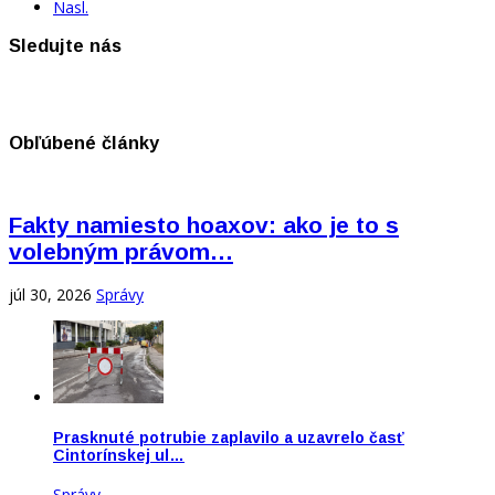
Nasl.
Sledujte nás
Obľúbené články
Fakty namiesto hoaxov: ako je to s
volebným právom…
júl 30, 2026
Správy
Prasknuté potrubie zaplavilo a uzavrelo časť
Cintorínskej ul…
Správy