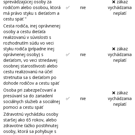
sprevádzajúcej osoby za
❌ zákaz
rodičom alebo osobou, ktorá
✅
nie
vychádzania
má právo styku s dieťaťom a
neplatí
cestu späť "
Cesta rodiča, inej oprávnenej
osoby a cestu dieťaťa
realizovanú v súvislosti s
rozhodnutím súdu vo veci
styku rodiča (prípadne inej
❌ zákaz
oprávnenej osoby) s
✅
nie
vychádzania
dieťaťom, vo veci striedavej
neplatí
osobnej starostlivosti alebo
cestu realizovanú na účel
stretnutia sa s dieťaťom po
dohode rodičov a cestu späť
Osoba pri zabezpečovaní a
❌ zákaz
presúvaní sa do zariadení
✅
nie
vychádzania
sociálnych služieb a sociálnej
neplatí
pomoci a cestu späť
Zdravotnú vychádzku osoby
staršej ako 65 rokov, alebo
zdravotne ťažko postihnutej
osoby, ktorá sa pohybuje s