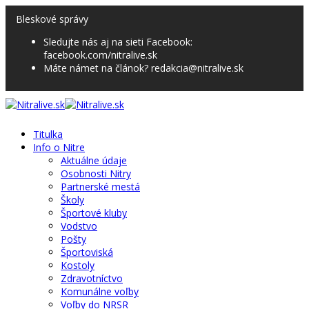
Bleskové správy
Sledujte nás aj na sieti Facebook:
facebook.com/nitralive.sk
Máte námet na článok? redakcia@nitralive.sk
Titulka
Info o Nitre
Aktuálne údaje
Osobnosti Nitry
Partnerské mestá
Školy
Športové kluby
Vodstvo
Pošty
Športoviská
Kostoly
Zdravotníctvo
Komunálne voľby
Voľby do NRSR