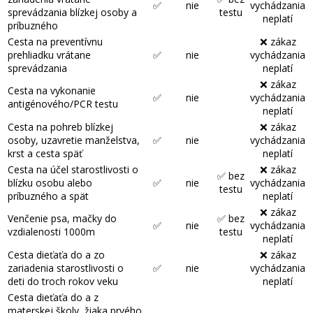
✅
nie
vychádzania
sprevádzania blízkej osoby a
testu
neplatí
príbuzného
Cesta na preventívnu
❌ zákaz
prehliadku vrátane
✅
nie
vychádzania
sprevádzania
neplatí
❌ zákaz
Cesta na vykonanie
✅
nie
vychádzania
antigénového/PCR testu
neplatí
Cesta na pohreb blízkej
❌ zákaz
osoby, uzavretie manželstva,
✅
nie
vychádzania
krst a cesta späť
neplatí
Cesta na účel starostlivosti o
❌ zákaz
✅ bez
blízku osobu alebo
✅
nie
vychádzania
testu
príbuzného a spät
neplatí
❌ zákaz
Venčenie psa, mačky do
✅ bez
✅
nie
vychádzania
vzdialenosti 1000m
testu
neplatí
Cesta dieťaťa do a zo
❌ zákaz
zariadenia starostlivosti o
✅
nie
vychádzania
deti do troch rokov veku
neplatí
Cesta dieťaťa do a z
materskej školy, žiaka prvého