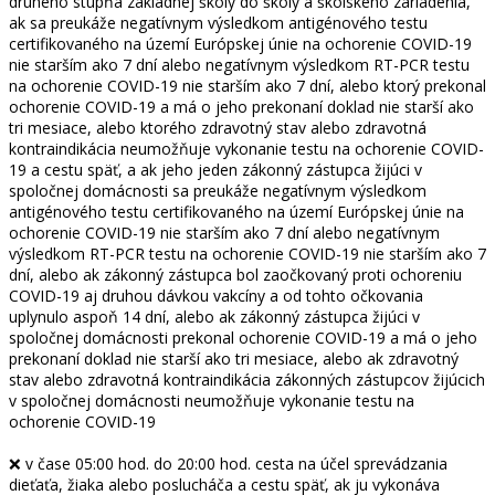
druhého stupňa základnej školy do školy a školského zariadenia,
ak sa preukáže negatívnym výsledkom antigénového testu
certifikovaného na území Európskej únie na ochorenie COVID-19
nie starším ako 7 dní alebo negatívnym výsledkom RT-PCR testu
na ochorenie COVID-19 nie starším ako 7 dní, alebo ktorý prekonal
ochorenie COVID-19 a má o jeho prekonaní doklad nie starší ako
tri mesiace, alebo ktorého zdravotný stav alebo zdravotná
kontraindikácia neumožňuje vykonanie testu na ochorenie COVID-
19 a cestu späť, a ak jeho jeden zákonný zástupca žijúci v
spoločnej domácnosti sa preukáže negatívnym výsledkom
antigénového testu certifikovaného na území Európskej únie na
ochorenie COVID-19 nie starším ako 7 dní alebo negatívnym
výsledkom RT-PCR testu na ochorenie COVID-19 nie starším ako 7
dní, alebo ak zákonný zástupca bol zaočkovaný proti ochoreniu
COVID-19 aj druhou dávkou vakcíny a od tohto očkovania
uplynulo aspoň 14 dní, alebo ak zákonný zástupca žijúci v
spoločnej domácnosti prekonal ochorenie COVID-19 a má o jeho
prekonaní doklad nie starší ako tri mesiace, alebo ak zdravotný
stav alebo zdravotná kontraindikácia zákonných zástupcov žijúcich
v spoločnej domácnosti neumožňuje vykonanie testu na
ochorenie COVID-19
❌ v čase 05:00 hod. do 20:00 hod. cesta na účel sprevádzania
dieťaťa, žiaka alebo poslucháča a cestu späť, ak ju vykonáva