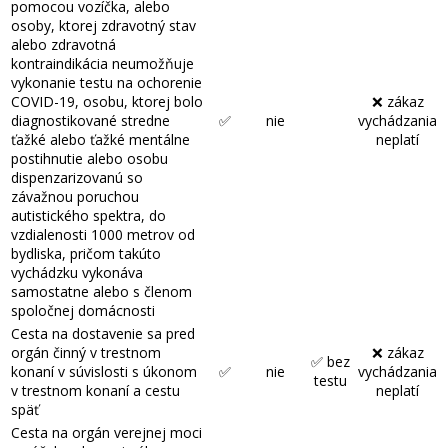
pomocou vozíčka, alebo
osoby, ktorej zdravotný stav
alebo zdravotná
kontraindikácia neumožňuje
vykonanie testu na ochorenie
COVID-19, osobu, ktorej bolo
❌ zákaz
diagnostikované stredne
✅
nie
vychádzania
ťažké alebo ťažké mentálne
neplatí
postihnutie alebo osobu
dispenzarizovanú so
závažnou poruchou
autistického spektra, do
vzdialenosti 1000 metrov od
bydliska, pričom takúto
vychádzku vykonáva
samostatne alebo s členom
spoločnej domácnosti
Cesta na dostavenie sa pred
orgán činný v trestnom
❌ zákaz
✅ bez
konaní v súvislosti s úkonom
✅
nie
vychádzania
testu
v trestnom konaní a cestu
neplatí
späť
Cesta na orgán verejnej moci