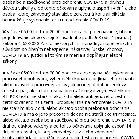
osoba bola zaočkovaná proti ochoreniu COVID-19 aj druhou
dávkou vakcíny a od tohto očkovania uplynulo aspoň 14 dní, alebo
osoba, ktorej zdravotný stav alebo zdravotná kontraindikácia
neumožňuje vykonanie testu na ochorenie COVID-19
❌ v čase 05:00 hod. do 20:00 hod. cesta na pojednávanie, hlavné
pojednávanie alebo verejné zasadnutie podľa § 3 ods. 1 písm. a)
zákona č. 62/2020 Z. z. o niektorých mimoriadnych opatreniach v
súvislosti so šírením nebezpečnej nákazlivej ľudskej choroby
COVID-19 a v justícii a ktorým sa menia a dopĺňajú niektoré
zákony
❌ v čase 05:00 hod. do 20:00 hod. cesta osoby na účel vykonania
pracovného pohovoru, výberového konania, prijímacieho konania
alebo uzavretia pracovnej zmluvy alebo inej obdobnej zmluvy
a cestu späť, ak sa táto osoba preukáže negatívnym výsledkom
RT-PCR testu nie starším ako 7 dní alebo antigénového testu
certifikovaného na území Európskej únie na ochorenie COVID-19
nie starším ako 7 dní, alebo ak táto osoba prekonala ochorenie
COVID-19 a má o jeho prekonaní doklad nie starší ako tri mesiace,
alebo ak táto osoba bola zaočkovaná proti ochoreniu COVID-19 aj
druhou dávkou vakcíny a od tohto očkovania uplynulo aspoň 14
dní, alebo osoba, ktorej zdravotný stav alebo zdravotná
kontraindikácia neumožňuje vykonanie testu na ochorenie COVID-