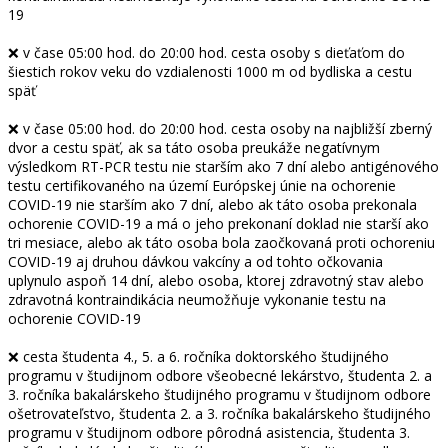
19
❌ v čase 05:00 hod. do 20:00 hod. cesta osoby s dieťaťom do
šiestich rokov veku do vzdialenosti 1000 m od bydliska a cestu
späť
❌ v čase 05:00 hod. do 20:00 hod. cesta osoby na najbližší zberný
dvor a cestu späť, ak sa táto osoba preukáže negatívnym
výsledkom RT-PCR testu nie starším ako 7 dní alebo antigénového
testu certifikovaného na území Európskej únie na ochorenie
COVID-19 nie starším ako 7 dní, alebo ak táto osoba prekonala
ochorenie COVID-19 a má o jeho prekonaní doklad nie starší ako
tri mesiace, alebo ak táto osoba bola zaočkovaná proti ochoreniu
COVID-19 aj druhou dávkou vakcíny a od tohto očkovania
uplynulo aspoň 14 dní, alebo osoba, ktorej zdravotný stav alebo
zdravotná kontraindikácia neumožňuje vykonanie testu na
ochorenie COVID-19
❌ cesta študenta 4., 5. a 6. ročníka doktorského študijného
programu v študijnom odbore všeobecné lekárstvo, študenta 2. a
3. ročníka bakalárskeho študijného programu v študijnom odbore
ošetrovateľstvo, študenta 2. a 3. ročníka bakalárskeho študijného
programu v študijnom odbore pôrodná asistencia, študenta 3.