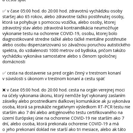
✅ v čase 05:00 hod. do 20:00 hod. zdravotnú vychádzku osoby
staršej ako 65 rokov, alebo zdravotne ťažko postihnutej osoby,
ktorá sa pohybuje s pomocou vozíčka, alebo osoby, ktorej
zdravotný stav alebo zdravotná kontraindikácia neumožňuje
vykonanie testu na ochorenie COVID-19, osobu, ktorej bolo
diagnostikované stredne ťažké alebo ťažké mentálne postihnutie
alebo osobu dispenzarizovanú so závažnou poruchou autistického
spektra, do vzdialenosti 1000 metrov od bydliska, pričom takúto
vychádzku vykonáva samostatne alebo s členom spoločnej
domácnosti
✅ cesta na dostavenie sa pred orgán činný v trestnom konaní
v súvislosti s úkonom v trestnom konaní a cestu späť
❌ v čase 05:00 hod. do 20:00 hod. cesta na orgán verejnej moci
na účely vykonania úkonu, ktorý nemôže byť vykonaný zaslaním
zásielky alebo prostriedkami diaľkovej komunikácie ak ju vykonáva
osoba, ktorá sa preukáže negatívnym výsledkom RT-PCR testu nie
starším ako 7 dní alebo antigénového testu certifikovaného na
území Európskej únie na ochorenie COVID-19 nie starším ako 7
dní, alebo osoba, ktorá prekonala ochorenie COVID-19 a má
o jeho prekonaní doklad nie starší ako tri mesiace, alebo ak táto