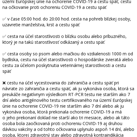
území Európskej únie na ochorenie COVID-19 a cestu späť, cestu
na očkovanie proti ochoreniu COVID-19 a cestu späť
✅ v čase 05:00 hod. do 20:00 hod. cesta na pohreb blízkej osoby,
uzavretie manželstva, krst a cestu späť
✅ cesta na účel starostlivosti o blízku osobu alebo príbuzného,
ktorý je na takú starostlivosť odkázaný a cestu späť
✅ cesta osoby so psom alebo mačkou do vzdialenosti 1000 m od
bydliska, cestu na účel starostlivosti o hospodárske zvieratá alebo
cestu za účelom poskytnutia veterinárnej starostlivosti a cestu
späť
❌ cestu na účel vycestovania do zahraničia a cestu späť pri
návrate zo zahraničia a cestu späť, ak ju vykonáva osoba, ktorá sa
preukáže negatívnym výsledkom RT-PCR testu nie starším ako 7
dní alebo antigénového testu certifikovaného na území Európskej
únie na ochorenie COVID-19 nie starším ako 7 dní alebo ak ju
vykonáva osoba, ktorá prekonala ochorenie COVID-19 a má
o jeho prekonaní doklad nie starší ako tri mesiace, alebo ak táto
osoba bola zaočkovaná proti ochoreniu COVID-19 aj druhou
dávkou vakcíny a od tohto očkovania uplynulo aspoň 14 dní, alebo
osoba, ktorej zdravotný stav alebo zdravotná kontraindikácia