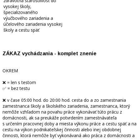
zdravotná starostlivosť do
vysokej školy,
špecializovaného
výučbového zariadenia a
účelového zariadenia vysokej
školy a cestu späť
ZÁKAZ vychádzania - komplet znenie
OKREM
❌ = len s testom
✅ = bez testu
❌ v čase 05:00 hod. do 20:00 hod. cesta do a zo zamestnania
zamestnanca školy a školského zariadenia, zamestnanca, ktorý
nemôže vzhľadom na povahu práce vykonávať túto prácu z
domácnosti, ak sa preukáže potvrdením zamestnávateľa
s určením pracovnej doby a miesta výkonu práce a cestu späť a na
cestu na výkon podnikateľskej činnosti alebo inej obdobnej
činnosti, ktorá nemôže byť vykonávaná ako práca z domácnosti a