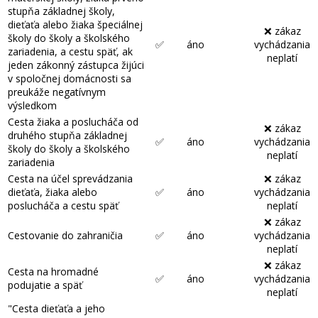
stupňa základnej školy,
dieťaťa alebo žiaka špeciálnej
❌ zákaz
školy do školy a školského
✅
áno
vychádzania
zariadenia, a cestu späť, ak
neplatí
jeden zákonný zástupca žijúci
v spoločnej domácnosti sa
preukáže negatívnym
výsledkom
Cesta žiaka a poslucháča od
❌ zákaz
druhého stupňa základnej
✅
áno
vychádzania
školy do školy a školského
neplatí
zariadenia
Cesta na účel sprevádzania
❌ zákaz
dieťaťa, žiaka alebo
✅
áno
vychádzania
poslucháča a cestu späť
neplatí
❌ zákaz
Cestovanie do zahraničia
✅
áno
vychádzania
neplatí
❌ zákaz
Cesta na hromadné
✅
áno
vychádzania
podujatie a späť
neplatí
"Cesta dieťaťa a jeho