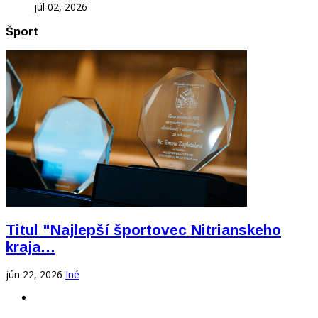
júl 02, 2026
Šport
Titul "Najlepší športovec Nitrianskeho
kraja…
jún 22, 2026
Iné