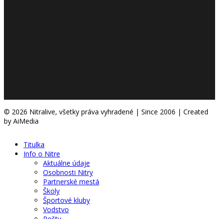
© 2026 Nitralive, všetky práva vyhradené | Since 2006 | Created
by AiMedia
Titulka
Info o Nitre
Aktuálne údaje
Osobnosti Nitry
Partnerské mestá
Školy
Športové kluby
Vodstvo
Pošty