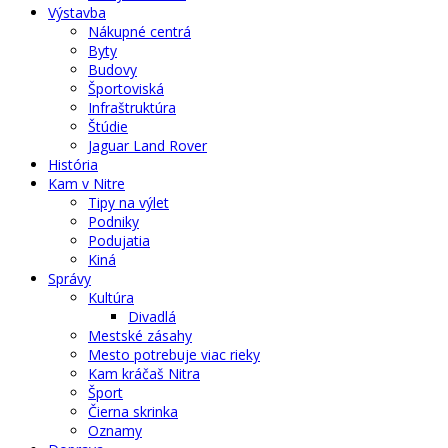
Výstavba
Nákupné centrá
Byty
Budovy
Športoviská
Infraštruktúra
Štúdie
Jaguar Land Rover
História
Kam v Nitre
Tipy na výlet
Podniky
Podujatia
Kiná
Správy
Kultúra
Divadlá
Mestské zásahy
Mesto potrebuje viac rieky
Kam kráčaš Nitra
Šport
Čierna skrinka
Oznamy