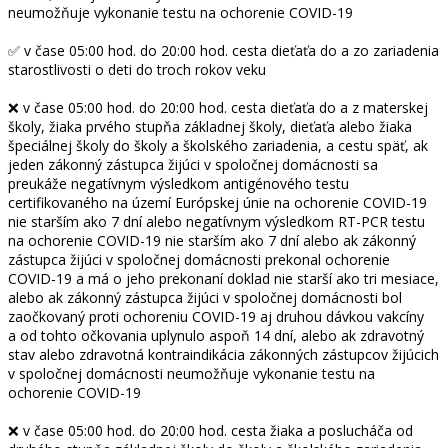
neumožňuje vykonanie testu na ochorenie COVID-19
✅ v čase 05:00 hod. do 20:00 hod. cesta dieťaťa do a zo zariadenia
starostlivosti o deti do troch rokov veku
❌ v čase 05:00 hod. do 20:00 hod. cesta dieťaťa do a z materskej
školy, žiaka prvého stupňa základnej školy, dieťaťa alebo žiaka
špeciálnej školy do školy a školského zariadenia, a cestu späť, ak
jeden zákonný zástupca žijúci v spoločnej domácnosti sa
preukáže negatívnym výsledkom antigénového testu
certifikovaného na území Európskej únie na ochorenie COVID-19
nie starším ako 7 dní alebo negatívnym výsledkom RT-PCR testu
na ochorenie COVID-19 nie starším ako 7 dní alebo ak zákonný
zástupca žijúci v spoločnej domácnosti prekonal ochorenie
COVID-19 a má o jeho prekonaní doklad nie starší ako tri mesiace,
alebo ak zákonný zástupca žijúci v spoločnej domácnosti bol
zaočkovaný proti ochoreniu COVID-19 aj druhou dávkou vakcíny
a od tohto očkovania uplynulo aspoň 14 dní, alebo ak zdravotný
stav alebo zdravotná kontraindikácia zákonných zástupcov žijúcich
v spoločnej domácnosti neumožňuje vykonanie testu na
ochorenie COVID-19
❌ v čase 05:00 hod. do 20:00 hod. cesta žiaka a poslucháča od