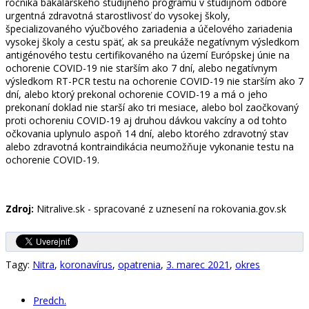
ročníka bakalárskeho študijného programu v študijnom odbore
urgentná zdravotná starostlivosť do vysokej školy,
špecializovaného výučbového zariadenia a účelového zariadenia
vysokej školy a cestu späť, ak sa preukáže negatívnym výsledkom
antigénového testu certifikovaného na území Európskej únie na
ochorenie COVID-19 nie starším ako 7 dní, alebo negatívnym
výsledkom RT-PCR testu na ochorenie COVID-19 nie starším ako 7
dní, alebo ktorý prekonal ochorenie COVID-19 a má o jeho
prekonaní doklad nie starší ako tri mesiace, alebo bol zaočkovaný
proti ochoreniu COVID-19 aj druhou dávkou vakcíny a od tohto
očkovania uplynulo aspoň 14 dní, alebo ktorého zdravotný stav
alebo zdravotná kontraindikácia neumožňuje vykonanie testu na
ochorenie COVID-19.
Zdroj:
Nitralive.sk - spracované z uznesení na rokovania.gov.sk
Tagy:
Nitra
,
koronavírus
,
opatrenia
,
3. marec 2021
,
okres
Predch.