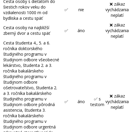
Cesta osoby s dieťaťom do
❌ zákaz
šiestich rokov veku do
✅
nie
vychádzania
vzdialenosti 1000 m od
neplatí
bydliska a cestu späť
❌ zákaz
Cesta osoby na najbližší
✅
áno
vychádzania
zberný dvor a cestu späť
neplatí
Cesta študenta 4., 5. a 6.
ročníka doktorského
študijného programu v
študijnom odbore všeobecné
lekárstvo, študenta 2. a 3.
ročníka bakalárskeho
študijného programu v
študijnom odbore
ošetrovateľstvo, študenta 2.
a 3. ročníka bakalárskeho
❌ zákaz
študijného programu v
✅ s
✅
áno
vychádzania
študijnom odbore pôrodná
testom
neplatí
asistencia, študenta 3.
ročníka bakalárskeho
študijného programu v
študijnom odbore urgentná