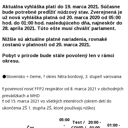
Aktuálna vyhláška platí do 19. marca 2021. Súčasne
bude potrebné predĺžiť núdzový stav. Zverejnená je
už nová vyhláška platná od 20. marca 2020 od 05:00
hod. do 01:00 hod. nasledujúceho dňa, najneskôr do
28. apríla 2021. Túto ešte musí chváliť parlament.
Nižšie sú aktuálne platné nariadenia, rovnaké
zostanú v platnosti od 20. marca 2021.
Pobyt v prírode bude stále povolený len v rámci
okresu.
⚫Slovensko = čierne, ? okres Nitra bordový, 3. stupeň varovania
❗ povinnosť nosiť FFP2 respirátor od 8. marca 2021 v obchodných
prevádzkach a MHD
❗ od 15. marca 2021 vo všetkých interiéroch (okrem detí do
ukončenia ZŠ 1. stupňa ZŠ, ktoré používajú rúško)
05:00
Test /
20:00 -
-
01:00 -
Čas
COVID /
01:00