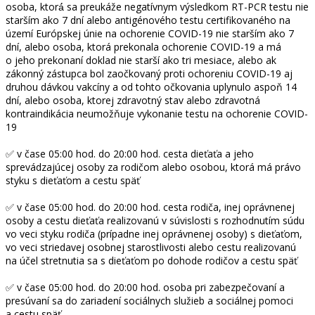
osoba, ktorá́ sa preukáže negatívnym výsledkom RT-PCR testu nie
starším ako 7 dní alebo antigénového testu certifikovaného na
území Európskej únie na ochorenie COVID-19 nie starším ako 7
dní, alebo osoba, ktorá prekonala ochorenie COVID-19 a má
o jeho prekonaní doklad nie starší ako tri mesiace, alebo ak
zákonný zástupca bol zaočkovaný proti ochoreniu COVID-19 aj
druhou dávkou vakcíny a od tohto očkovania uplynulo aspoň 14
dní, alebo osoba, ktorej zdravotný stav alebo zdravotná
kontraindikácia neumožňuje vykonanie testu na ochorenie COVID-
19
✅ v čase 05:00 hod. do 20:00 hod. cesta dieťaťa a jeho
sprevádzajúcej osoby za rodičom alebo osobou, ktorá má právo
styku s dieťaťom a cestu späť
✅ v čase 05:00 hod. do 20:00 hod. cesta rodiča, inej oprávnenej
osoby a cestu dieťaťa realizovanú v súvislosti s rozhodnutím súdu
vo veci styku rodiča (prípadne inej oprávnenej osoby) s dieťaťom,
vo veci striedavej osobnej starostlivosti alebo cestu realizovanú
na účel stretnutia sa s dieťaťom po dohode rodičov a cestu späť
✅ v čase 05:00 hod. do 20:00 hod. osoba pri zabezpečovaní a
presúvaní sa do zariadení sociálnych služieb a sociálnej pomoci
a cestu späť