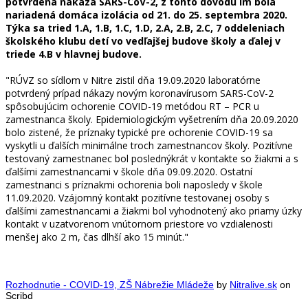
potvrdená nákaza SARS-CoV-2, z tohto dôvodu im bola
nariadená domáca izolácia od 21. do 25. septembra 2020.
Týka sa tried 1.A, 1.B, 1.C, 1.D, 2.A, 2.B, 2.C, 7 oddeleniach
školského klubu detí vo vedľajšej budove školy a ďalej v
triede 4.B v hlavnej budove.
"RÚVZ so sídlom v Nitre zistil dňa 19.09.2020 laboratórne
potvrdený prípad nákazy novým koronavírusom SARS-CoV-2
spôsobujúcim ochorenie COVID-19 metódou RT – PCR u
zamestnanca školy. Epidemiologickým vyšetrením dňa 20.09.2020
bolo zistené, že príznaky typické pre ochorenie COVID-19 sa
vyskytli u ďalších minimálne troch zamestnancov školy. Pozitívne
testovaný zamestnanec bol poslednýkrát v kontakte so žiakmi a s
ďalšími zamestnancami v škole dňa 09.09.2020. Ostatní
zamestnanci s príznakmi ochorenia boli naposledy v škole
11.09.2020. Vzájomný kontakt pozitívne testovanej osoby s
ďalšími zamestnancami a žiakmi bol vyhodnotený ako priamy úzky
kontakt v uzatvorenom vnútornom priestore vo vzdialenosti
menšej ako 2 m, čas dlhší ako 15 minút."
Rozhodnutie - COVID-19, ZŠ Nábrežie Mládeže
by
Nitralive.sk
on
Scribd