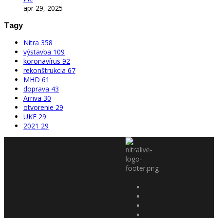
apr 29, 2025
Tagy
Nitra
358
výstavba
109
koronavírus
92
rekonštrukcia
67
MHD
61
doprava
43
Arriva
30
otvorenie
29
UKF
29
2021
29