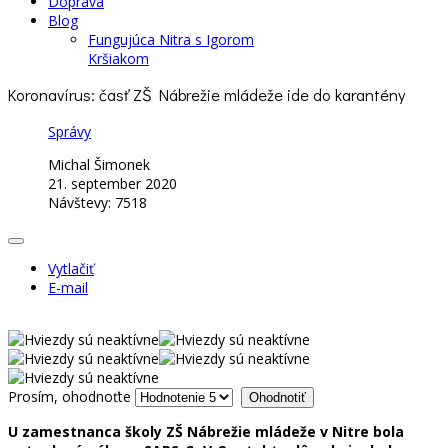
Doprava
Blog
Fungujúca Nitra s Igorom
Kršiakom
Koronavírus: časť ZŠ Nábrežie mládeže ide do karantény
Správy
Michal Šimonek
21. september 2020
Návštevy: 7518
Vytlačiť
E-mail
Prosím, ohodnoťte
U zamestnanca školy ZŠ Nábrežie mládeže v Nitre bola