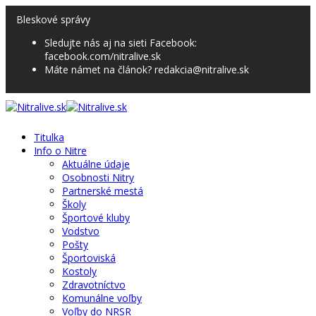
Bleskové správy
Sledujte nás aj na sieti Facebook:
facebook.com/nitralive.sk
Máte námet na článok? redakcia@nitralive.sk
Titulka
Info o Nitre
Aktuálne údaje
Osobnosti Nitry
Partnerské mestá
Školy
Športové kluby
Vodstvo
Pošty
Športoviská
Kostoly
Zdravotníctvo
Komunálne voľby
Voľby do NRSR