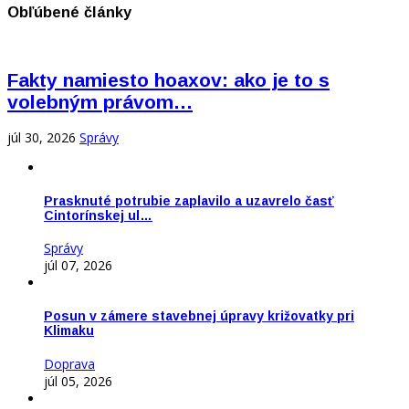
Obľúbené články
Fakty namiesto hoaxov: ako je to s
volebným právom…
júl 30, 2026
Správy
Prasknuté potrubie zaplavilo a uzavrelo časť
Cintorínskej ul…
Správy
júl 07, 2026
Posun v zámere stavebnej úpravy križovatky pri
Klimaku
Doprava
júl 05, 2026