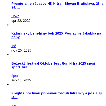
Premietanie zápasov HK Nitra - Slovan Bratislava, 23. a
24. …
Hokej
apr 22, 2026
Katarínsky benefičný beh 2025: Postavme Jakubka na
nohy
Iné
nov 20, 2025
Bežecký festival Oktoberfest Run Nitra 2025 spojí
šport, kul…
Šport
sep 16, 2025
Knights poctivou prípravou zdolali lídra ligy a posielajú
ja…
Iné