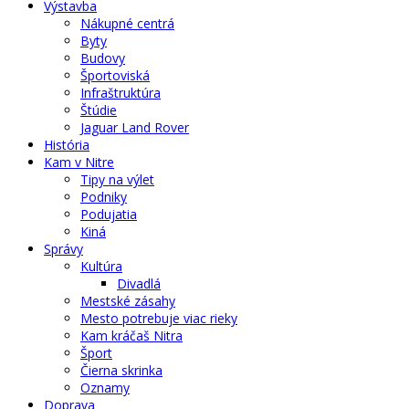
Výstavba
Nákupné centrá
Byty
Budovy
Športoviská
Infraštruktúra
Štúdie
Jaguar Land Rover
História
Kam v Nitre
Tipy na výlet
Podniky
Podujatia
Kiná
Správy
Kultúra
Divadlá
Mestské zásahy
Mesto potrebuje viac rieky
Kam kráčaš Nitra
Šport
Čierna skrinka
Oznamy
Doprava