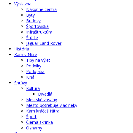
Výstavba
Nákupné centrá
Byty
Budovy
Športoviská
Infraštruktúra
Štúdie
Jaguar Land Rover
História
Kam v Nitre
Tipy na výlet
Podniky
Podujatia
Kiná
Správy
Kultúra
Divadlá
Mestské zásahy
Mesto potrebuje viac rieky
Kam kráčaš Nitra
Šport
Čierna skrinka
Oznamy