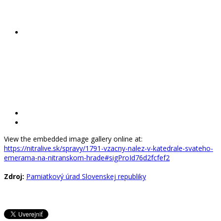
View the embedded image gallery online at:
https://nitralive.sk/spravy/1791-vzacny-nalez-v-katedrale-svateho-
emerama-na-nitranskom-hrade#sigProId76d2fcfef2
Zdroj:
Pamiatkový úrad Slovenskej republiky