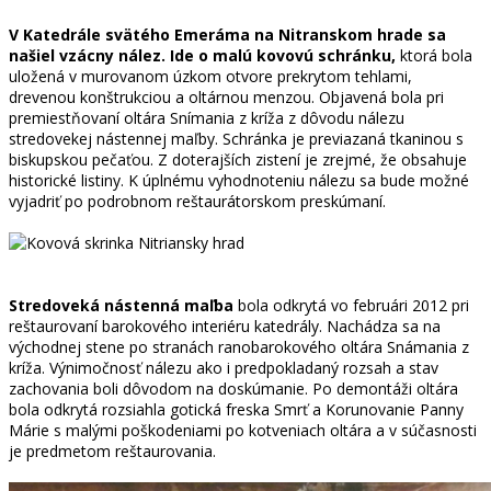
V Katedrále svätého Emeráma na Nitranskom hrade sa
našiel vzácny nález. Ide o malú kovovú schránku,
ktorá bola
uložená v murovanom úzkom otvore prekrytom tehlami,
drevenou konštrukciou a oltárnou menzou. Objavená bola pri
premiestňovaní oltára Snímania z kríža z dôvodu nálezu
stredovekej nástennej maľby. Schránka je previazaná tkaninou s
biskupskou pečaťou. Z doterajších zistení je zrejmé, že obsahuje
historické listiny. K úplnému vyhodnoteniu nálezu sa bude možné
vyjadriť po podrobnom reštaurátorskom preskúmaní.
Stredoveká nástenná maľba
bola odkrytá vo februári 2012 pri
reštaurovaní barokového interiéru katedrály. Nachádza sa na
východnej stene po stranách ranobarokového oltára Snámania z
kríža. Výnimočnosť nálezu ako i predpokladaný rozsah a stav
zachovania boli dôvodom na doskúmanie. Po demontáži oltára
bola odkrytá rozsiahla gotická freska Smrť a Korunovanie Panny
Márie s malými poškodeniami po kotveniach oltára a v súčasnosti
je predmetom reštaurovania.