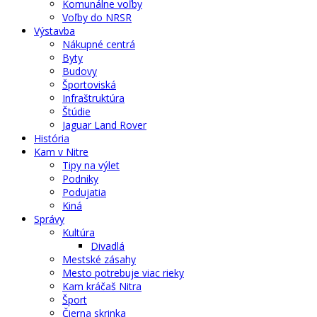
Komunálne voľby
Voľby do NRSR
Výstavba
Nákupné centrá
Byty
Budovy
Športoviská
Infraštruktúra
Štúdie
Jaguar Land Rover
História
Kam v Nitre
Tipy na výlet
Podniky
Podujatia
Kiná
Správy
Kultúra
Divadlá
Mestské zásahy
Mesto potrebuje viac rieky
Kam kráčaš Nitra
Šport
Čierna skrinka