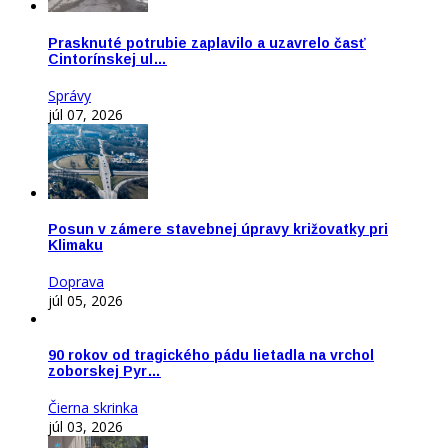
Prasknuté potrubie zaplavilo a uzavrelo časť
Cintorínskej ul…
Správy
júl 07, 2026
Posun v zámere stavebnej úpravy križovatky pri
Klimaku
Doprava
júl 05, 2026
90 rokov od tragického pádu lietadla na vrchol
zoborskej Pyr…
Čierna skrinka
júl 03, 2026