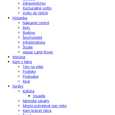
Zdravotníctvo
Komunálne voľby
Voľby do NRSR
Výstavba
Nákupné centrá
Byty
Budovy
Športoviská
Infraštruktúra
Štúdie
Jaguar Land Rover
História
Kam v Nitre
Tipy na výlet
Podniky
Podujatia
Kiná
Správy
Kultúra
Divadlá
Mestské zásahy
Mesto potrebuje viac rieky
Kam kráčaš Nitra