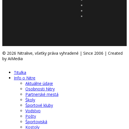
© 2026 Nitralive, všetky práva vyhradené | Since 2006 | Created
by AiMedia
Titulka
Info o Nitre
Aktuálne údaje
Osobnosti Nitry
Partnerské mestá
Školy
Športové kluby
Vodstvo
Pošty
Športoviská
Kostoly