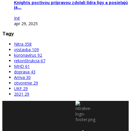
Knights poctivou prípravou zdolali lídra ligy a posielajú
ja…
Iné
apr 29, 2025
Tagy
Nitra
358
výstavba
109
koronavírus
92
rekonštrukcia
67
MHD
61
doprava
43
Arriva
30
otvorenie
29
UKF
29
2021
29