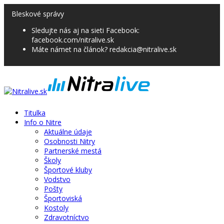
Bleskové správy
Sledujte nás aj na sieti Facebook:
facebook.com/nitralive.sk
Máte námet na článok? redakcia@nitralive.sk
Titulka
Info o Nitre
Aktuálne údaje
Osobnosti Nitry
Partnerské mestá
Školy
Športové kluby
Vodstvo
Pošty
Športoviská
Kostoly
Zdravotníctvo