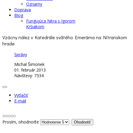
Oznamy
Doprava
Blog
Fungujúca Nitra s Igorom
Kršiakom
Vzácny nález v Katedrále svätého Emeráma na Nitranskom
hrade
Správy
Michal Šimonek
01. február 2013
Návštevy: 7334
Vytlačiť
E-mail
Prosím, ohodnoťte