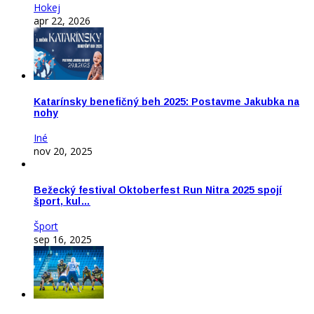
Hokej
apr 22, 2026
Katarínsky benefičný beh 2025: Postavme Jakubka na
nohy
Iné
nov 20, 2025
Bežecký festival Oktoberfest Run Nitra 2025 spojí
šport, kul…
Šport
sep 16, 2025