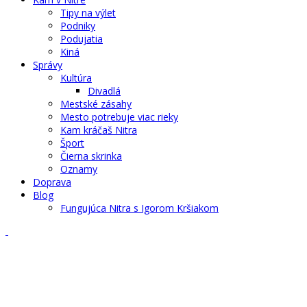
Tipy na výlet
Podniky
Podujatia
Kiná
Správy
Kultúra
Divadlá
Mestské zásahy
Mesto potrebuje viac rieky
Kam kráčaš Nitra
Šport
Čierna skrinka
Oznamy
Doprava
Blog
Fungujúca Nitra s Igorom Kršiakom