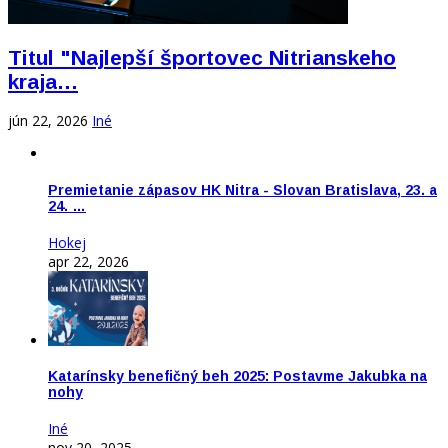
Titul "Najlepší športovec Nitrianskeho
kraja…
jún 22, 2026
Iné
Premietanie zápasov HK Nitra - Slovan Bratislava, 23. a
24. …
Hokej
apr 22, 2026
Katarínsky benefičný beh 2025: Postavme Jakubka na
nohy
Iné
nov 20, 2025