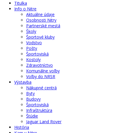
Titulka
Info o Nitre
Aktuálne údaje
Osobnosti Nitry
Partnerské mestá
Školy
Športové kluby
Vodstvo
Pošty
Športoviská
Kostoly
Zdravotníctvo
Komunálne voľby
Voľby do NRSR
Výstavba
Nákupné centrá
Byty
Budovy
Športoviská
Infraštruktúra
Štúdie
Jaguar Land Rover
História
Kam v Nitre