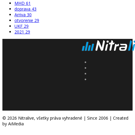
MHD
61
doprava
43
Arriva
30
otvorenie
29
UKF
29
2021
29
© 2026 Nitralive, všetky práva vyhradené | Since 2006 | Created
by AiMedia