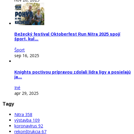
Bežecký festival Oktoberfest Run Nitra 2025 spojí
šport, kul…
Šport
sep 16, 2025
Knights poctivou prípravou zdolali lídra ligy a posielajú
ja…
Iné
apr 29, 2025
Tagy
Nitra
358
výstavba
109
koronavírus
92
rekonštrukcia
67