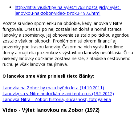
http://nitralive.sk/tipy-na-vylet/1763-nostalgicky-vylet-
lanovkou-na-zobor-video-z-roku-1972.html
Pozrite si video spomienku na obdobie, kedy lanovka v Nitre
fungovala. Dnes už po nej zostala len dolná a horná stanica
lanovky a spomienky. Jej obnovenie sa stalo politickou agendou,
zostalo však pri sľuboch. Problémom sú okrem financií aj
pozemky pod trasou lanovky. Časom na nich vyrástli rodinné
domy a majitelia pozemkov s výstavbou lanovky nesúhlasia. Či sa
niekedy lanovky dočkáme zostáva neisté, z hľadiska cestovného
ruchu je však lanovka zaujímavá.
O lanovke sme Vám priniesli tieto články:
Lanovka na Zobor by mala byť do leta (14.10.2011)
Lanovky sa v Nitre nedočkáme ani tento rok (13.5.2012)
Lanovka Nitra - Zobor: história, súčasnosť, fotogaléria
Video - Výlet lanovkou na Zobor (1972)