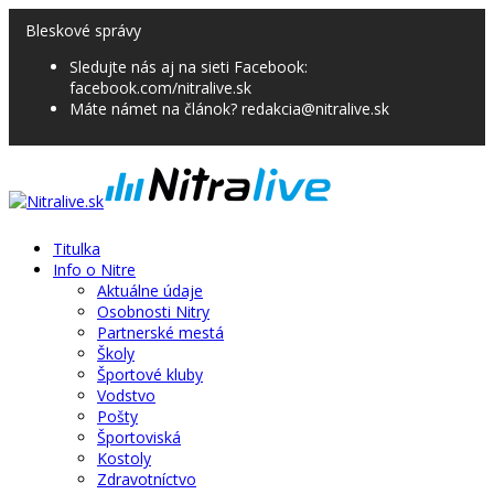
Bleskové správy
Sledujte nás aj na sieti Facebook:
facebook.com/nitralive.sk
Máte námet na článok? redakcia@nitralive.sk
Titulka
Info o Nitre
Aktuálne údaje
Osobnosti Nitry
Partnerské mestá
Školy
Športové kluby
Vodstvo
Pošty
Športoviská
Kostoly
Zdravotníctvo