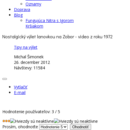
Oznamy
Doprava
Blog
Fungujúca Nitra s Igorom
Kršiakom
Nostalgický výlet lanovkou na Zobor - video z roku 1972
Tipy na výlet
Michal Šimonek
26. december 2012
Návštevy: 11584
Vytlačiť
E-mail
Hodnotenie používateľov:
3
/
5
Prosím, ohodnoťte