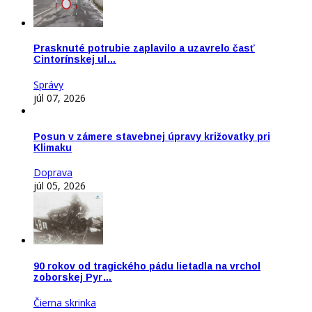
Prasknuté potrubie zaplavilo a uzavrelo časť
Cintorínskej ul…
Správy
júl 07, 2026
Posun v zámere stavebnej úpravy križovatky pri
Klimaku
Doprava
júl 05, 2026
90 rokov od tragického pádu lietadla na vrchol
zoborskej Pyr…
Čierna skrinka