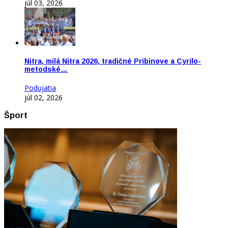
júl 03, 2026
Nitra, milá Nitra 2026, tradičné Pribinove a Cyrilo-
metodské…
Podujatia
júl 02, 2026
Šport