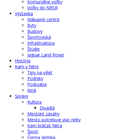
Komunálne voľby
Voľby do NRSR
Výstavba
Nákupné centrá
Byty
Budovy
Športoviská
Infraštruktúra
Štúdie
Jaguar Land Rover
História
Kam v Nitre
Tipy na výlet
Podniky
Podujatia
Kiná
Správy
Kultúra
Divadlá
Mestské zásahy
Mesto potrebuje viac rieky
Kam kráčaš Nitra
Šport
Čierna skrinka