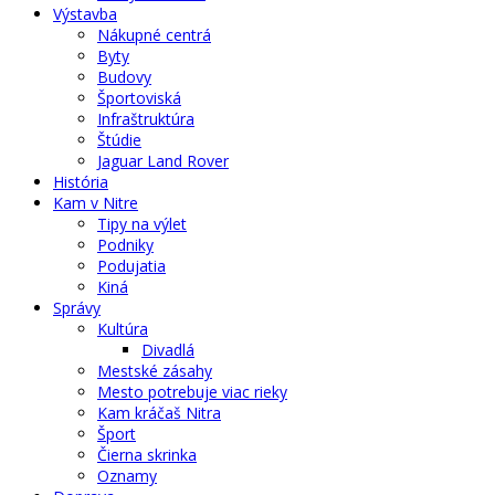
Výstavba
Nákupné centrá
Byty
Budovy
Športoviská
Infraštruktúra
Štúdie
Jaguar Land Rover
História
Kam v Nitre
Tipy na výlet
Podniky
Podujatia
Kiná
Správy
Kultúra
Divadlá
Mestské zásahy
Mesto potrebuje viac rieky
Kam kráčaš Nitra
Šport
Čierna skrinka
Oznamy