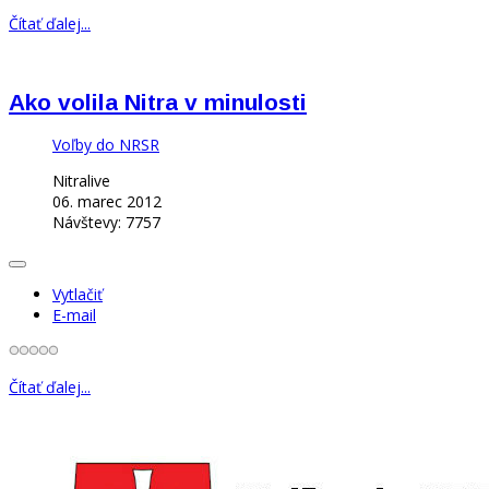
Čítať ďalej...
Ako volila Nitra v minulosti
Voľby do NRSR
Nitralive
06. marec 2012
Návštevy: 7757
Vytlačiť
E-mail
Čítať ďalej...