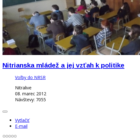
Nitrianska mládež a jej vzťah k politike
Voľby do NRSR
Nitralive
08. marec 2012
Návštevy: 7055
Vytlačiť
E-mail