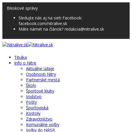
Bleskové správy
Sledujte nás aj na sieti Facebook:
facebook.com/nitralive.sk
Máte námet na článok? redakcia@nitralive.sk
Titulka
Info o Nitre
Aktuálne údaje
Osobnosti Nitry
Partnerské mestá
Školy
Športové kluby
Vodstvo
Pošty
Športoviská
Kostoly
Zdravotníctvo
Komunálne voľby
Voľby do NRSR