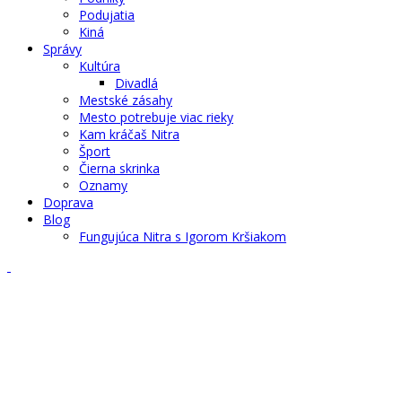
Podujatia
Kiná
Správy
Kultúra
Divadlá
Mestské zásahy
Mesto potrebuje viac rieky
Kam kráčaš Nitra
Šport
Čierna skrinka
Oznamy
Doprava
Blog
Fungujúca Nitra s Igorom Kršiakom