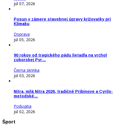
júl 07, 2026
Posun v zámere stavebnej úpravy križovatky pri
Klimaku
Doprava
júl 05, 2026
90 rokov od tragického pádu lietadla na vrchol
zoborskej Pyr…
Čierna skrinka
júl 03, 2026
Nitra, milá Nitra 2026, tradičné Pribinove a Cyrilo-
metodské…
Podujatia
júl 02, 2026
Šport