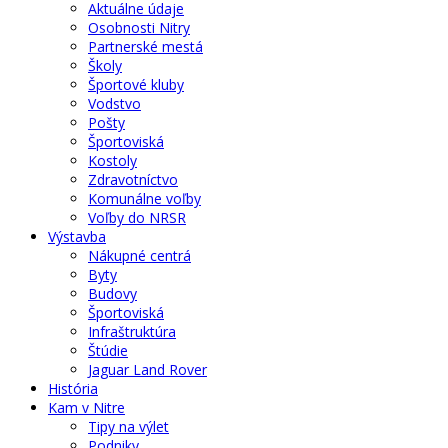
Aktuálne údaje
Osobnosti Nitry
Partnerské mestá
Školy
Športové kluby
Vodstvo
Pošty
Športoviská
Kostoly
Zdravotníctvo
Komunálne voľby
Voľby do NRSR
Výstavba
Nákupné centrá
Byty
Budovy
Športoviská
Infraštruktúra
Štúdie
Jaguar Land Rover
História
Kam v Nitre
Tipy na výlet
Podniky