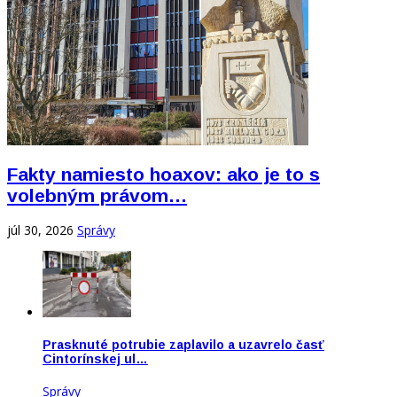
Fakty namiesto hoaxov: ako je to s
volebným právom…
júl 30, 2026
Správy
Prasknuté potrubie zaplavilo a uzavrelo časť
Cintorínskej ul…
Správy