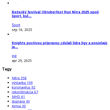
Bežecký festival Oktoberfest Run Nitra 2025 spojí
šport, kul…
Šport
sep 16, 2025
Knights poctivou prípravou zdolali lídra ligy a posielajú
ja…
Iné
apr 29, 2025
Tagy
Nitra
358
výstavba
109
koronavírus
92
rekonštrukcia
67
MHD
61
doprava
43
Arriva
30