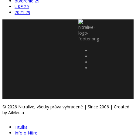
otvorenie
29
UKF
29
2021
29
© 2026 Nitralive, všetky práva vyhradené | Since 2006 | Created
by AiMedia
Titulka
Info o Nitre