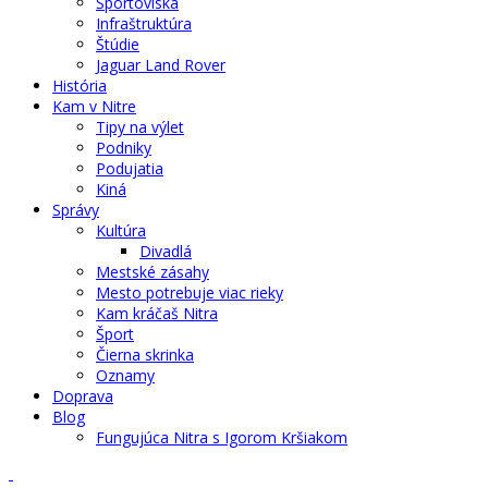
Športoviská
Infraštruktúra
Štúdie
Jaguar Land Rover
História
Kam v Nitre
Tipy na výlet
Podniky
Podujatia
Kiná
Správy
Kultúra
Divadlá
Mestské zásahy
Mesto potrebuje viac rieky
Kam kráčaš Nitra
Šport
Čierna skrinka
Oznamy
Doprava
Blog
Fungujúca Nitra s Igorom Kršiakom