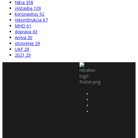
Nitra
358
výstavba
109
koronavírus
92
rekonštrukcia
67
MHD
61
doprava
43
Arriva
30
otvorenie
29
UKF
29
2021
29