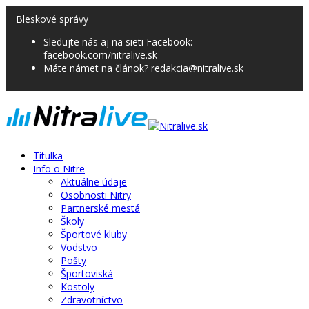
Bleskové správy
Sledujte nás aj na sieti Facebook:
facebook.com/nitralive.sk
Máte námet na článok? redakcia@nitralive.sk
Titulka
Info o Nitre
Aktuálne údaje
Osobnosti Nitry
Partnerské mestá
Školy
Športové kluby
Vodstvo
Pošty
Športoviská
Kostoly
Zdravotníctvo