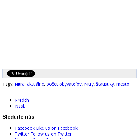
Tagy:
Nitra
,
aktuálne
,
počet obyvateľov
,
Nitry
,
štatistiky
,
mesto
Predch.
Nasl.
Sledujte nás
Facebook
Like us on Facebook
Twitter
Follow us on Twitter