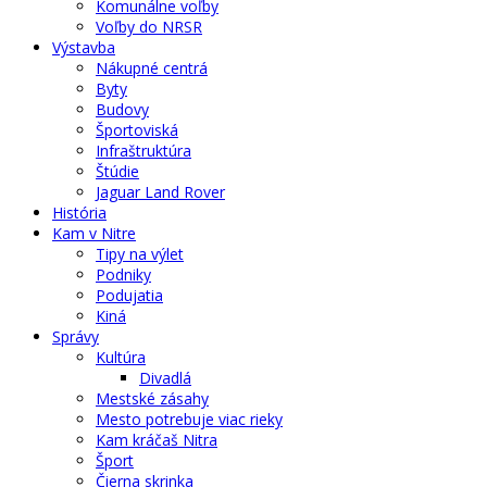
Komunálne voľby
Voľby do NRSR
Výstavba
Nákupné centrá
Byty
Budovy
Športoviská
Infraštruktúra
Štúdie
Jaguar Land Rover
História
Kam v Nitre
Tipy na výlet
Podniky
Podujatia
Kiná
Správy
Kultúra
Divadlá
Mestské zásahy
Mesto potrebuje viac rieky
Kam kráčaš Nitra
Šport
Čierna skrinka