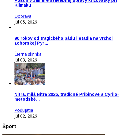
Posun v zámere stavebnej úpravy križovatky pri
Klimaku
Doprava
júl 05, 2026
90 rokov od tragického pádu lietadla na vrchol
zoborskej Pyr…
Čierna skrinka
júl 03, 2026
Nitra, milá Nitra 2026, tradičné Pribinove a Cyrilo-
metodské…
Podujatia
júl 02, 2026
Šport