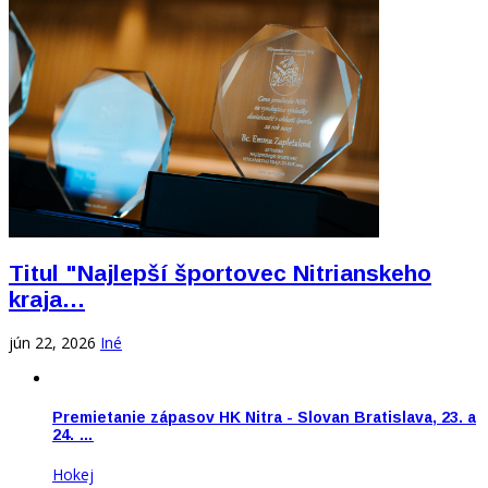
Titul "Najlepší športovec Nitrianskeho
kraja…
jún 22, 2026
Iné
Premietanie zápasov HK Nitra - Slovan Bratislava, 23. a
24. …
Hokej