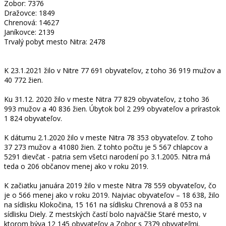
Zobor: 7376
Dražovce: 1849
Chrenová: 14627
Janíkovce: 2139
Trvalý pobyt mesto Nitra: 2478
K 23.1.2021 žilo v Nitre 77 691 obyvateľov, z toho 36 919 mužov a
40 772 žien.
Ku 31.12. 2020 žilo v meste Nitra 77 829 obyvateľov, z toho 36
993 mužov a 40 836 žien. Úbytok bol 2 299 obyvateľov a prírastok
1 824 obyvateľov.
K dátumu 2.1.2020 žilo v meste Nitra 78 353 obyvateľov. Z toho
37 273 mužov a 41080 žien. Z tohto počtu je 5 567 chlapcov a
5291 dievčat - patria sem všetci narodení po 3.1.2005. Nitra má
teda o 206 občanov menej ako v roku 2019.
K začiatku januára 2019 žilo v meste Nitra 78 559 obyvateľov, čo
je o 566 menej ako v roku 2019. Najviac obyvateľov – 18 638, žilo
na sídlisku Klokočina, 15 161 na sídlisku Chrenová a 8 053 na
sídlisku Diely. Z mestských častí bolo najväčšie Staré mesto, v
ktorom býva 12 145 obyvateľov a Zobor s 7379 obyvateľmi.