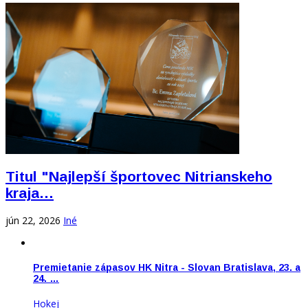
Titul "Najlepší športovec Nitrianskeho
kraja…
jún 22, 2026
Iné
Premietanie zápasov HK Nitra - Slovan Bratislava, 23. a
24. …
Hokej