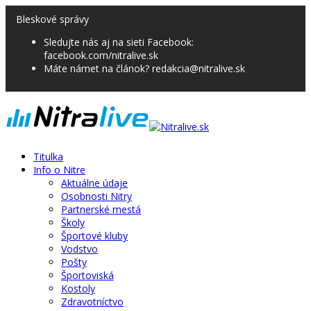
Bleskové správy
Sledujte nás aj na sieti Facebook:
facebook.com/nitralive.sk
Máte námet na článok? redakcia@nitralive.sk
Titulka
Info o Nitre
Aktuálne údaje
Osobnosti Nitry
Partnerské mestá
Školy
Športové kluby
Vodstvo
Pošty
Športoviská
Kostoly
Zdravotníctvo