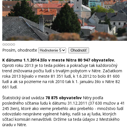
Prosím, ohodnoťte
K dátumu 1.1.2014 žilo v meste Nitra 80 947 obyvateľov.
Oproti roku 2013 je to teda pokles a pokračuje tak každoročný
trend znižovania počtu ľudí s trvalým pobytom v Nitre. Začiatkom
roka 2013 bývalo v meste 81 351 ľudí, k 1.6.2012 to bolo 81 600
ľudí a ak sa pozrieme na rok 2010 tak k 1. januáru žilo v Nitre 82
661 ľudí.
Štatistický úrad uvádza
78 875 obyvateľov
Nitry podľa
posledného sčítania ľudu k dátumu 31.12.2011 (37 630 mužov a 41
245 žien), ktoré ako vieme prebehlo ako prebehlo - množstvo ľudí
odovzdalo nesprávne vyplnené hárky, našli sa aj ľudia, ktorých
sčítací komisári nenavštívili. Držíme sa teda údajov z Mestského
úradu v Nitre.