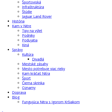
Športoviská
Infraštruktúra
Štúdie
Jaguar Land Rover
História
Kam v Nitre
Tipy na výlet
Podniky
Podujatia
Kiná
Správy
Kultúra
Divadlá
Mestské zásahy
Mesto potrebuje viac rieky
Kam kráčaš Nitra
Šport
Čierna skrinka
Oznamy
Doprava
Blog
Fungujúca Nitra s Igorom Kršiakom