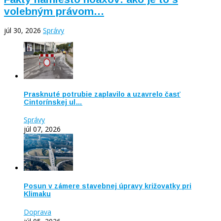
volebným právom…
júl 30, 2026
Správy
Prasknuté potrubie zaplavilo a uzavrelo časť
Cintorínskej ul…
Správy
júl 07, 2026
Posun v zámere stavebnej úpravy križovatky pri
Klimaku
Doprava