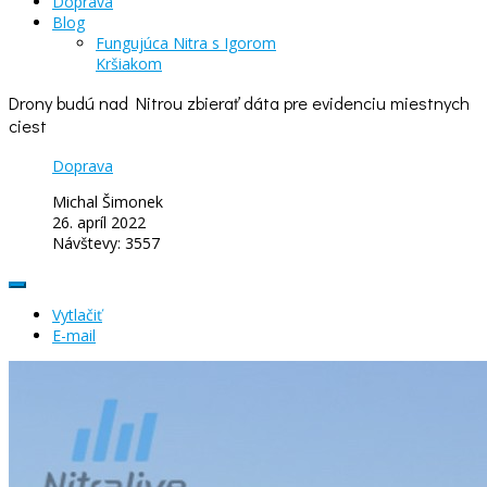
Doprava
Blog
Fungujúca Nitra s Igorom
Kršiakom
Drony budú nad Nitrou zbierať dáta pre evidenciu miestnych
ciest
Doprava
Michal Šimonek
26. apríl 2022
Návštevy: 3557
Vytlačiť
E-mail