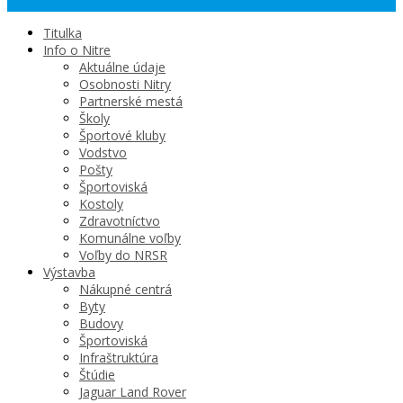
Titulka
Info o Nitre
Aktuálne údaje
Osobnosti Nitry
Partnerské mestá
Školy
Športové kluby
Vodstvo
Pošty
Športoviská
Kostoly
Zdravotníctvo
Komunálne voľby
Voľby do NRSR
Výstavba
Nákupné centrá
Byty
Budovy
Športoviská
Infraštruktúra
Štúdie
Jaguar Land Rover