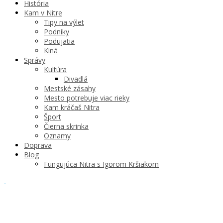
História
Kam v Nitre
Tipy na výlet
Podniky
Podujatia
Kiná
Správy
Kultúra
Divadlá
Mestské zásahy
Mesto potrebuje viac rieky
Kam kráčaš Nitra
Šport
Čierna skrinka
Oznamy
Doprava
Blog
Fungujúca Nitra s Igorom Kršiakom