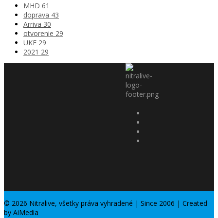
MHD
61
doprava
43
Arriva
30
otvorenie
29
UKF
29
2021
29
© 2026 Nitralive, všetky práva vyhradené | Since 2006 | Created
by AiMedia