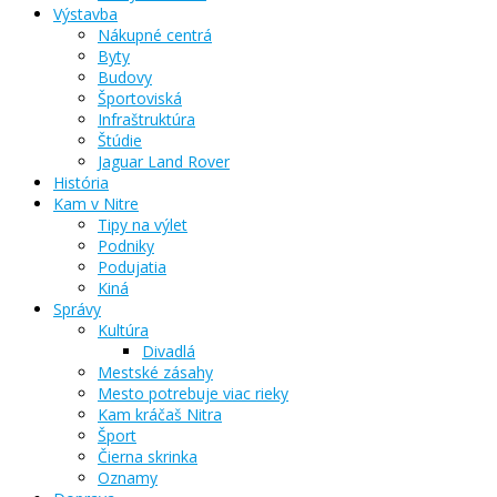
Výstavba
Nákupné centrá
Byty
Budovy
Športoviská
Infraštruktúra
Štúdie
Jaguar Land Rover
História
Kam v Nitre
Tipy na výlet
Podniky
Podujatia
Kiná
Správy
Kultúra
Divadlá
Mestské zásahy
Mesto potrebuje viac rieky
Kam kráčaš Nitra
Šport
Čierna skrinka
Oznamy