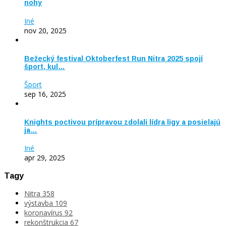
nohy
Iné
nov 20, 2025
Bežecký festival Oktoberfest Run Nitra 2025 spojí
šport, kul…
Šport
sep 16, 2025
Knights poctivou prípravou zdolali lídra ligy a posielajú
ja…
Iné
apr 29, 2025
Tagy
Nitra
358
výstavba
109
koronavírus
92
rekonštrukcia
67