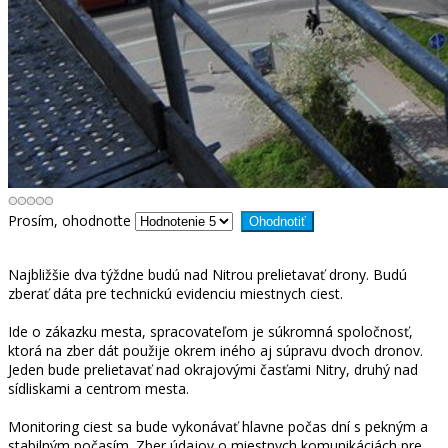
Prosím, ohodnoťte
Najbližšie dva týždne budú nad Nitrou prelietavať drony. Budú
zberať dáta pre technickú evidenciu miestnych ciest.
Ide o zákazku mesta, spracovateľom je súkromná spoločnosť,
ktorá na zber dát použije okrem iného aj súpravu dvoch dronov.
Jeden bude prelietavať nad okrajovými časťami Nitry, druhý nad
sídliskami a centrom mesta.
Monitoring ciest sa bude vykonávať hlavne počas dní s pekným a
stabilným počasím. Zber údajov o miestnych komunikáciách pre