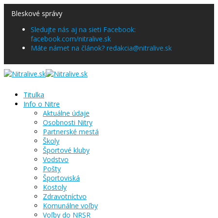
Bleskové správy
Sledujte nás aj na sieti Facebook:
facebook.com/nitralive.sk
Máte námet na článok? redakcia@nitralive.sk
Titulka
Info o Nitre
Aktuálne údaje
Osobnosti Nitry
Partnerské mestá
Školy
Športové kluby
Vodstvo
Pošty
Športoviská
Kostoly
Zdravotníctvo
Komunálne voľby
Voľby do NRSR