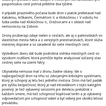
pasportizáciu ciest potrvá približne dva týždne.
V prípade priaznivého počasia bude dron v piatok prelietavať nad
Kalváriou, Krškanmi, Čermáňom II. a Klokočinou I. V sobotu ho
ľudia uvidia nad Klokočinou II., Dražovcami a v oblasti nad
nemocnicou na Zobore.
Drony pozbierajú údaje nielen o cestách, ale aj o parkoviskách vo
vlastníctve mesta Nitra a o verejných priestranstvách, ktoré slúžia
miestnej doprave a sú zaradené do siete miestnych ciest.
Výsledkom zberu dát bude podrobná snímka miestnych ciest vo
vysokom rozlíšení, ktorá pomôže lepšie analyzovať súčasný stav
cestnej siete na území Nitry.
Obyvatelia nemusia mať z dronu žiadne obavy. Ide o
najbezpečnejší dron na trhu so zdvojenými kritickými systémami,
ktorý je schopný aj letu bez jedného motora. Dron má tiež padák
pre vyššiu bezpečnosť, ktorý je nad intravilánom v tejto kategórii
povinný. Je tiež vybavený senzormi pre detekciu prekážok v
každom smere, má tiež schopnosť kopírovať terén a je vybavený
odpovedačom pre schopnosť vidieť a byť videný pre okolitú letovú
prevádzku.