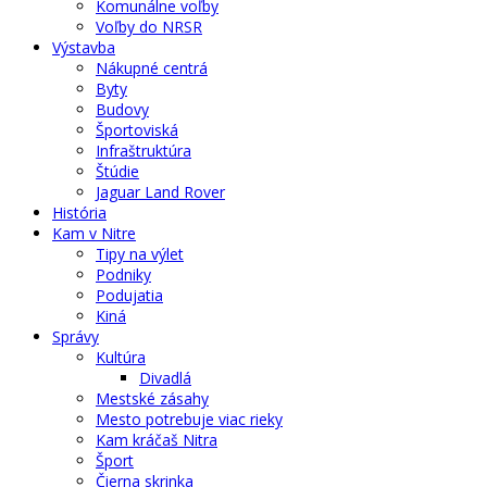
Komunálne voľby
Voľby do NRSR
Výstavba
Nákupné centrá
Byty
Budovy
Športoviská
Infraštruktúra
Štúdie
Jaguar Land Rover
História
Kam v Nitre
Tipy na výlet
Podniky
Podujatia
Kiná
Správy
Kultúra
Divadlá
Mestské zásahy
Mesto potrebuje viac rieky
Kam kráčaš Nitra
Šport
Čierna skrinka