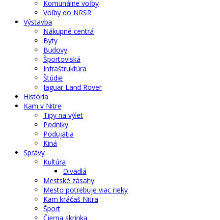
Komunálne voľby
Voľby do NRSR
Výstavba
Nákupné centrá
Byty
Budovy
Športoviská
Infraštruktúra
Štúdie
Jaguar Land Rover
História
Kam v Nitre
Tipy na výlet
Podniky
Podujatia
Kiná
Správy
Kultúra
Divadlá
Mestské zásahy
Mesto potrebuje viac rieky
Kam kráčaš Nitra
Šport
Čierna skrinka