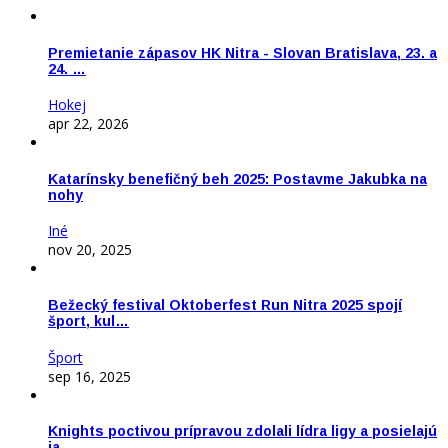
Premietanie zápasov HK Nitra - Slovan Bratislava, 23. a
24. …
Hokej
apr 22, 2026
Katarínsky benefičný beh 2025: Postavme Jakubka na
nohy
Iné
nov 20, 2025
Bežecký festival Oktoberfest Run Nitra 2025 spojí
šport, kul…
Šport
sep 16, 2025
Knights poctivou prípravou zdolali lídra ligy a posielajú
ja…