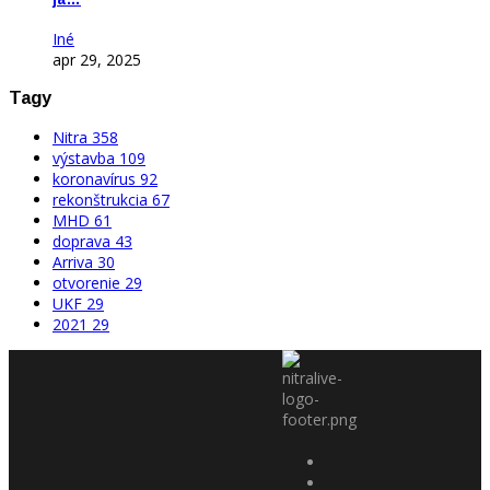
Iné
apr 29, 2025
Tagy
Nitra
358
výstavba
109
koronavírus
92
rekonštrukcia
67
MHD
61
doprava
43
Arriva
30
otvorenie
29
UKF
29
2021
29