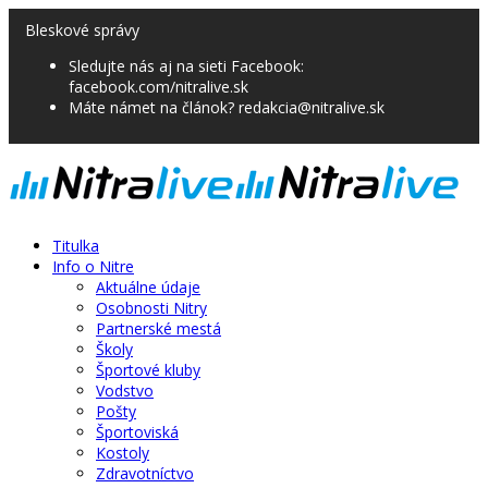
Bleskové správy
Sledujte nás aj na sieti Facebook:
facebook.com/nitralive.sk
Máte námet na článok? redakcia@nitralive.sk
Titulka
Info o Nitre
Aktuálne údaje
Osobnosti Nitry
Partnerské mestá
Školy
Športové kluby
Vodstvo
Pošty
Športoviská
Kostoly
Zdravotníctvo