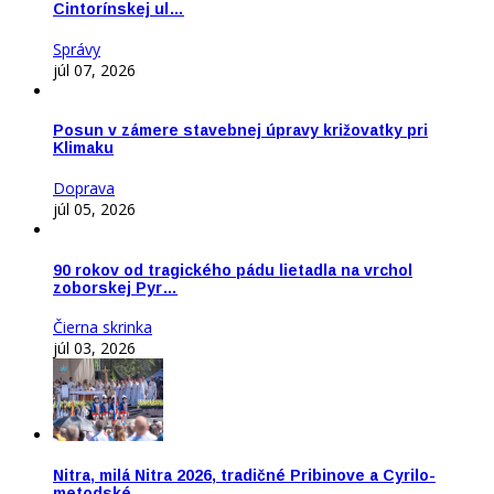
Cintorínskej ul…
Správy
júl 07, 2026
Posun v zámere stavebnej úpravy križovatky pri
Klimaku
Doprava
júl 05, 2026
90 rokov od tragického pádu lietadla na vrchol
zoborskej Pyr…
Čierna skrinka
júl 03, 2026
Nitra, milá Nitra 2026, tradičné Pribinove a Cyrilo-
metodské…