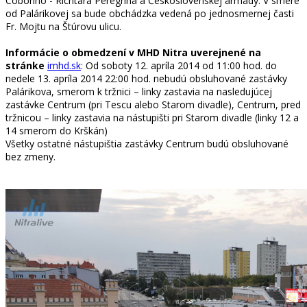
Coboriho - Richtára Peregrína a Československej armády. V smere
od Palárikovej sa bude obchádzka vedená po jednosmernej časti
Fr. Mojtu na Štúrovu ulicu.
Informácie o obmedzení v MHD Nitra uverejnené na
stránke
imhd.sk
: Od soboty 12. apríla 2014 od 11:00 hod. do
nedele 13. apríla 2014 22:00 hod. nebudú obsluhované zastávky
Palárikova, smerom k tržnici – linky zastavia na nasledujúcej
zastávke Centrum (pri Tescu alebo Starom divadle), Centrum, pred
tržnicou – linky zastavia na nástupišti pri Starom divadle (linky 12 a
14 smerom do Krškán)
Všetky ostatné nástupištia zastávky Centrum budú obsluhované
bez zmeny.