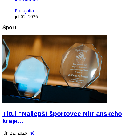
Podujatia
júl 02, 2026
Šport
Titul "Najlepší športovec Nitrianskeho
kraja…
jún 22, 2026
Iné