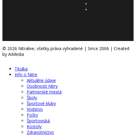
© 2026 Nitralive, všetky práva vyhradené | Since 2006 | Created
by AiMedia
Titulka
Info o Nitre
Aktuálne údaje
Osobnosti Nitry
Partnerské mestá
Školy
Športové kluby
Vodstvo
Pošty
Športoviská
Kostoly
Zdravotníctvo