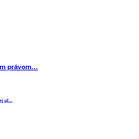
bným právom…
ej ul…