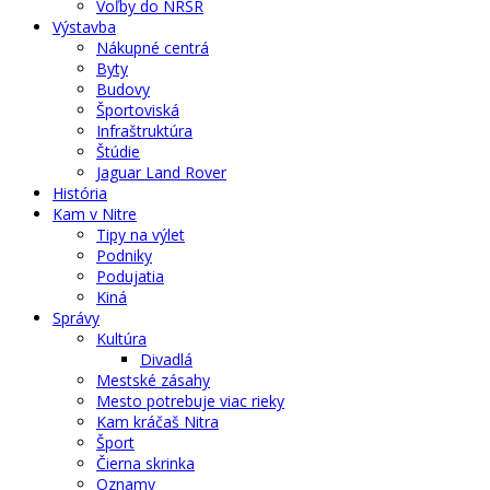
Voľby do NRSR
Výstavba
Nákupné centrá
Byty
Budovy
Športoviská
Infraštruktúra
Štúdie
Jaguar Land Rover
História
Kam v Nitre
Tipy na výlet
Podniky
Podujatia
Kiná
Správy
Kultúra
Divadlá
Mestské zásahy
Mesto potrebuje viac rieky
Kam kráčaš Nitra
Šport
Čierna skrinka
Oznamy