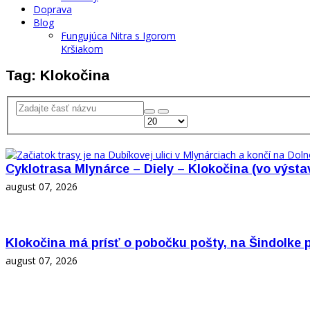
Doprava
Blog
Fungujúca Nitra s Igorom
Kršiakom
Tag: Klokočina
Cyklotrasa Mlynárce – Diely – Klokočina (vo výsta
august 07, 2026
Klokočina má prísť o pobočku pošty, na Šindolke 
august 07, 2026