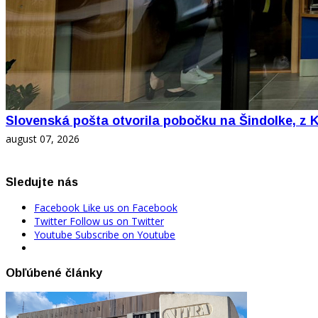
Slovenská pošta otvorila pobočku na Šindolke, z 
august 07, 2026
Sledujte nás
Facebook
Like us on Facebook
Twitter
Follow us on Twitter
Youtube
Subscribe on Youtube
Obľúbené články