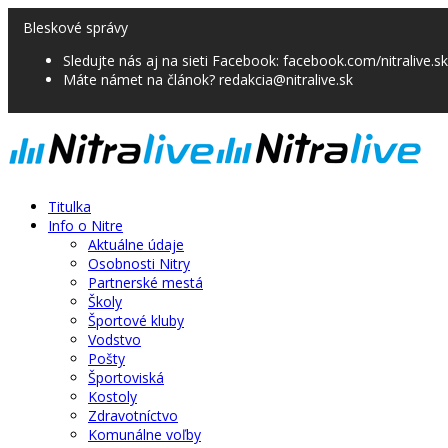
Bleskové správy
Sledujte nás aj na sieti Facebook: facebook.com/nitralive.sk
Máte námet na článok? redakcia@nitralive.sk
Titulka
Info o Nitre
Aktuálne údaje
Osobnosti Nitry
Partnerské mestá
Školy
Športové kluby
Vodstvo
Pošty
Športoviská
Kostoly
Zdravotníctvo
Komunálne voľby