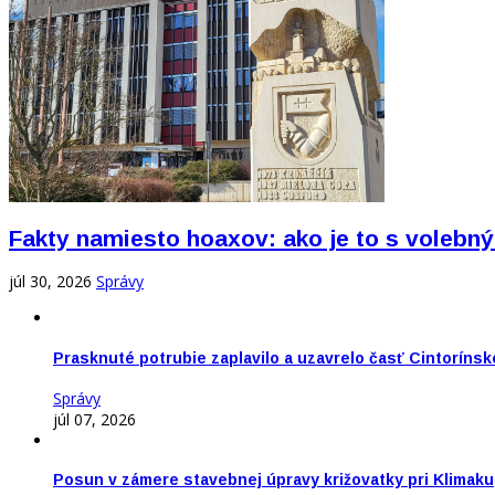
Fakty namiesto hoaxov: ako je to s vole
júl 30, 2026
Správy
Prasknuté potrubie zaplavilo a uzavrelo časť Cintorínsk
Správy
júl 07, 2026
Posun v zámere stavebnej úpravy križovatky pri Klimaku