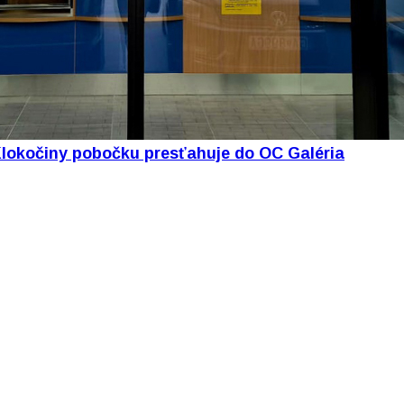
Klokočiny pobočku presťahuje do OC Galéria