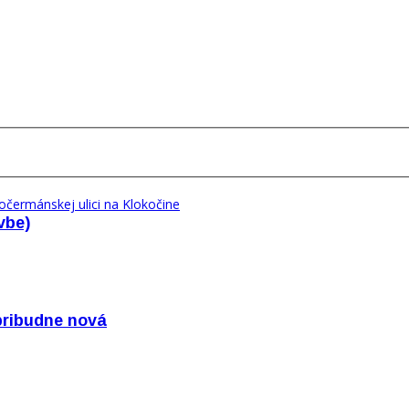
vbe)
pribudne nová