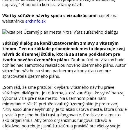
dopravy,“ zhodnotila komisia víťazný návrh.
Všetky súťažné návrhy spolu s vizualizáciami
nájdete na
webstránke
archinfo.sk
Súťažný dialóg sa končí uzatvorením zmluvy s víťazným
tímom. Ten na základe pripomienok mesta dopracuje svoj
návrh do územnej štúdie, ktorá sa stane podkladom pre
tvorbu nového územného plánu.
Druhou úlohou víťazov bude
dohľad nad samotnou realizáciou nového územného plánu. Autor
víťazného návrhu sa stane partnerom a konzultantom pre
spracovateľa územného plánu.
„Som rád, že sme pristúpili k výberu víťazného návrhu práve
súťažným dialógom, je to forma, ktorá zaručuje, že vyhrá naozaj
výborná vízia pre naše mesto. Na územnom pláne nám
mimoriadne záleží, pretože kvalitný územný plán je pre rozvoj
Nitry absolútne nevyhnutný. Je to akási ústava mesta, ktorá určuje
pravidlá pre jeho budúci rast a fungovanie. Predstavte si mesto
ako organizmus. Aby tento organizmus fungoval zdravo a
efektívne, potrebuje jasnú štruktúru a pravidlá pre všetky svoje