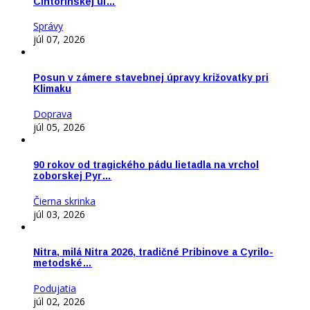
Cintorínskej ul…
Správy
júl 07, 2026
Posun v zámere stavebnej úpravy križovatky pri
Klimaku
Doprava
júl 05, 2026
90 rokov od tragického pádu lietadla na vrchol
zoborskej Pyr…
Čierna skrinka
júl 03, 2026
Nitra, milá Nitra 2026, tradičné Pribinove a Cyrilo-
metodské…
Podujatia
júl 02, 2026