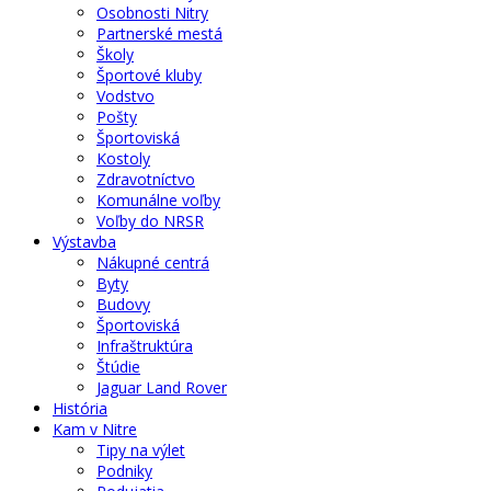
Osobnosti Nitry
Partnerské mestá
Školy
Športové kluby
Vodstvo
Pošty
Športoviská
Kostoly
Zdravotníctvo
Komunálne voľby
Voľby do NRSR
Výstavba
Nákupné centrá
Byty
Budovy
Športoviská
Infraštruktúra
Štúdie
Jaguar Land Rover
História
Kam v Nitre
Tipy na výlet
Podniky