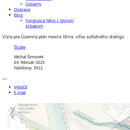
Oznamy
Doprava
Blog
Fungujúca Nitra s Igorom
Kršiakom
Vízia pre Územný plán mesta Nitra: víťaz súťažného dialógu
Štúdie
Michal Šimonek
04. február 2025
Návštevy: 3922
Vytlačiť
E-mail