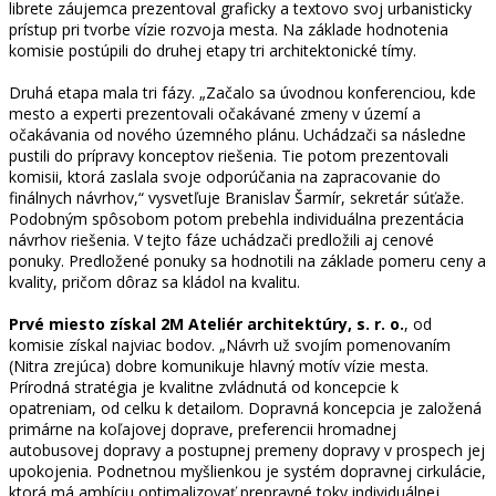
librete záujemca prezentoval graficky a textovo svoj urbanisticky
prístup pri tvorbe vízie rozvoja mesta. Na základe hodnotenia
komisie postúpili do druhej etapy tri architektonické tímy.
Druhá etapa mala tri fázy. „Začalo sa úvodnou konferenciou, kde
mesto a experti prezentovali očakávané zmeny v území a
očakávania od nového územného plánu. Uchádzači sa následne
pustili do prípravy konceptov riešenia. Tie potom prezentovali
komisii, ktorá zaslala svoje odporúčania na zapracovanie do
finálnych návrhov,“ vysvetľuje Branislav Šarmír, sekretár súťaže.
Podobným spôsobom potom prebehla individuálna prezentácia
návrhov riešenia. V tejto fáze uchádzači predložili aj cenové
ponuky. Predložené ponuky sa hodnotili na základe pomeru ceny a
kvality, pričom dôraz sa kládol na kvalitu.
Prvé miesto získal 2M Ateliér architektúry, s. r. o.
, od
komisie získal najviac bodov. „Návrh už svojím pomenovaním
(Nitra zrejúca) dobre komunikuje hlavný motív vízie mesta.
Prírodná stratégia je kvalitne zvládnutá od koncepcie k
opatreniam, od celku k detailom. Dopravná koncepcia je založená
primárne na koľajovej doprave, preferencii hromadnej
autobusovej dopravy a postupnej premeny dopravy v prospech jej
upokojenia. Podnetnou myšlienkou je systém dopravnej cirkulácie,
ktorá má ambíciu optimalizovať prepravné toky individuálnej