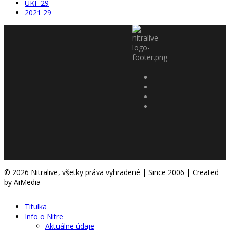
UKF
29
2021
29
© 2026 Nitralive, všetky práva vyhradené | Since 2006 | Created
by AiMedia
Titulka
Info o Nitre
Aktuálne údaje