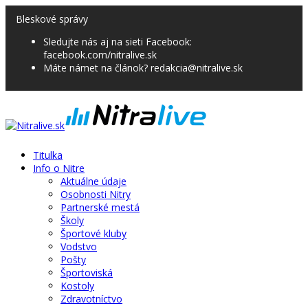
Bleskové správy
Sledujte nás aj na sieti Facebook:
facebook.com/nitralive.sk
Máte námet na článok? redakcia@nitralive.sk
Titulka
Info o Nitre
Aktuálne údaje
Osobnosti Nitry
Partnerské mestá
Školy
Športové kluby
Vodstvo
Pošty
Športoviská
Kostoly
Zdravotníctvo