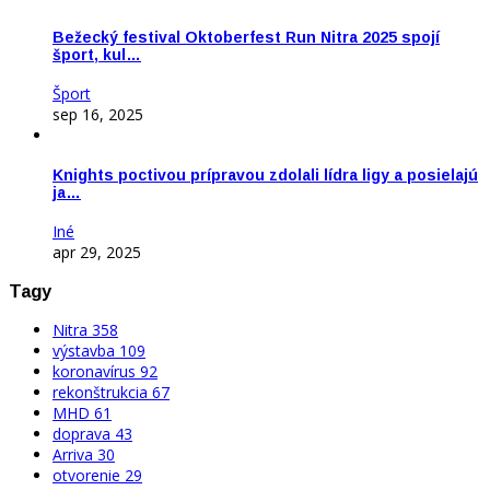
Bežecký festival Oktoberfest Run Nitra 2025 spojí
šport, kul…
Šport
sep 16, 2025
Knights poctivou prípravou zdolali lídra ligy a posielajú
ja…
Iné
apr 29, 2025
Tagy
Nitra
358
výstavba
109
koronavírus
92
rekonštrukcia
67
MHD
61
doprava
43
Arriva
30
otvorenie
29