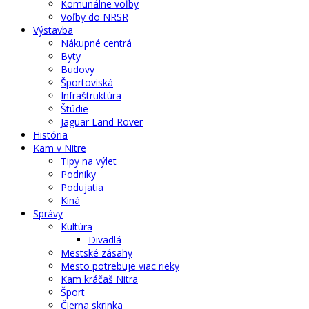
Komunálne voľby
Voľby do NRSR
Výstavba
Nákupné centrá
Byty
Budovy
Športoviská
Infraštruktúra
Štúdie
Jaguar Land Rover
História
Kam v Nitre
Tipy na výlet
Podniky
Podujatia
Kiná
Správy
Kultúra
Divadlá
Mestské zásahy
Mesto potrebuje viac rieky
Kam kráčaš Nitra
Šport
Čierna skrinka