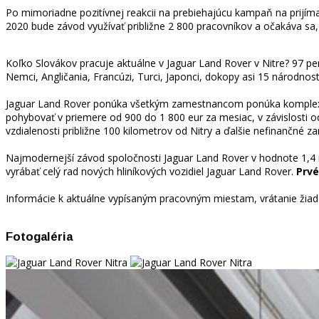
Po mimoriadne pozitívnej reakcii na prebiehajúcu kampaň na prij
2020 bude závod využívať približne 2 800 pracovníkov a očakáva sa
Koľko Slovákov pracuje aktuálne v Jaguar Land Rover v Nitre? 97 per
Nemci, Angličania, Francúzi, Turci, Japonci, dokopy asi 15 národnost
Jaguar Land Rover ponúka všetkým zamestnancom ponúka komplexný
pohybovať v priemere od 900 do 1 800 eur za mesiac, v závislosti o
vzdialenosti približne 100 kilometrov od Nitry a ďalšie nefinančné 
Najmodernejší závod spoločnosti Jaguar Land Rover v hodnote 1,4 m
vyrábať celý rad nových hliníkových vozidiel Jaguar Land Rover.
Prvé
Informácie k aktuálne vypísaným pracovným miestam, vrátanie žiad
Fotogaléria