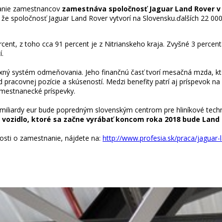
ímanie zamestnancov
zamestnáva spoločnosť Jaguar Land Rover v Ni
, že spoločnosť Jaguar Land Rover vytvorí na Slovensku.ďalších 22 0
cent, z toho cca 91 percent je z Nitrianskeho kraja. Zvyšné 3 percen
í.
 systém odmeňovania. Jeho finančnú časť tvorí mesačná mzda, ktorá
d pracovnej pozície a skúseností. Medzi benefity patrí aj príspevok 
zamestnanecké príspevky.
iliardy eur bude popredným slovenským centrom pre hliníkové technol
 vozidlo, ktoré sa začne vyrábať koncom roka 2018 bude Land 
osti o zamestnanie, nájdete na:
http://www.profesia.sk/praca/jaguar