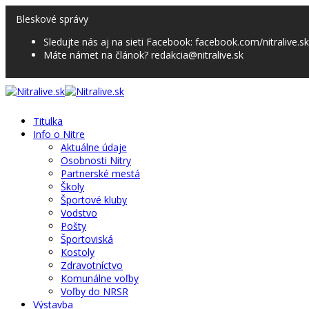
Bleskové správy
Sledujte nás aj na sieti Facebook: facebook.com/nitralive.sk
Máte námet na článok? redakcia@nitralive.sk
Titulka
Info o Nitre
Aktuálne údaje
Osobnosti Nitry
Partnerské mestá
Školy
Športové kluby
Vodstvo
Pošty
Športoviská
Kostoly
Zdravotníctvo
Komunálne voľby
Voľby do NRSR
Výstavba