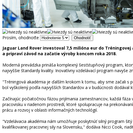
Prosím, ohodnoťte
Jaguar Land Rover investoval 7,5 milióna eur do Tréningov
a pripraví závod na začatie výroby koncom roka 2018.
Moderná prevádzka prináša komplexný šesťstupňový program, ktorý z
najvyššie štandardy kvality. Inovatívny vzdelávací program navyše 
"Tréningová akadémia je ďalším krokom k tomu, aby sme začali s 
bol vyškolený podľa najvyšších štandardov a v budúcnosti dodával k
Začínajúc počiatočnou fázou prijímania zamestnancov, každá fáza v
pracovisku v riadenom prostredí, ktoré spolupracuje na prekonávaní
prácu a rozvoj v oblasti informačných technológií.
"Vzdelávacia akadémia nám umožňuje poskytnúť silný program šitý
kvalifikovanej pracovnej sily na Slovensku," dodáva Nicci Cook, riadi