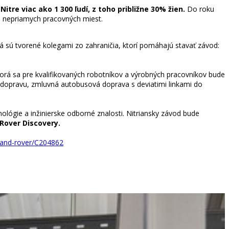
tre viac ako 1 300 ľudí, z toho približne 30% žien.
Do roku
00 nepriamych pracovných miest.
tá sú tvorené kolegami zo zahraničia, ktorí pomáhajú stavať závod:
 sa pre kvalifikovaných robotníkov a výrobných pracovníkov bude
na dopravu, zmluvná autobusová doprava s deviatimi linkami do
ógie a inžinierske odborné znalosti. Nitriansky závod bude
Rover Discovery.
-land-rover/C204862