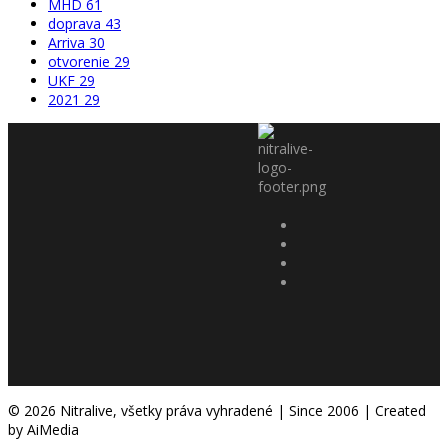
MHD
61
doprava
43
Arriva
30
otvorenie
29
UKF
29
2021
29
© 2026 Nitralive, všetky práva vyhradené | Since 2006 | Created
by AiMedia