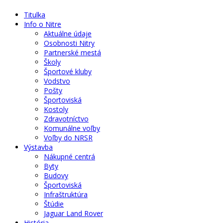
Titulka
Info o Nitre
Aktuálne údaje
Osobnosti Nitry
Partnerské mestá
Školy
Športové kluby
Vodstvo
Pošty
Športoviská
Kostoly
Zdravotníctvo
Komunálne voľby
Voľby do NRSR
Výstavba
Nákupné centrá
Byty
Budovy
Športoviská
Infraštruktúra
Štúdie
Jaguar Land Rover
História