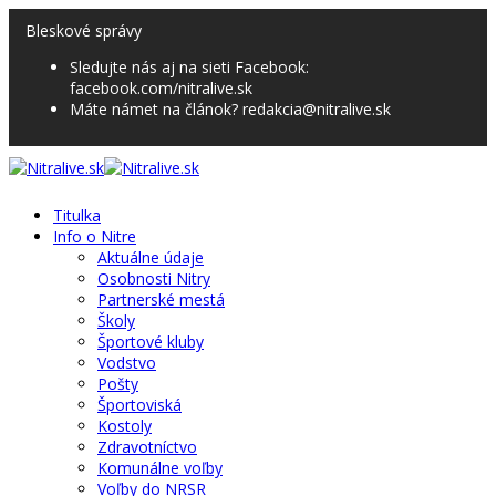
Bleskové správy
Sledujte nás aj na sieti Facebook:
facebook.com/nitralive.sk
Máte námet na článok? redakcia@nitralive.sk
Titulka
Info o Nitre
Aktuálne údaje
Osobnosti Nitry
Partnerské mestá
Školy
Športové kluby
Vodstvo
Pošty
Športoviská
Kostoly
Zdravotníctvo
Komunálne voľby
Voľby do NRSR