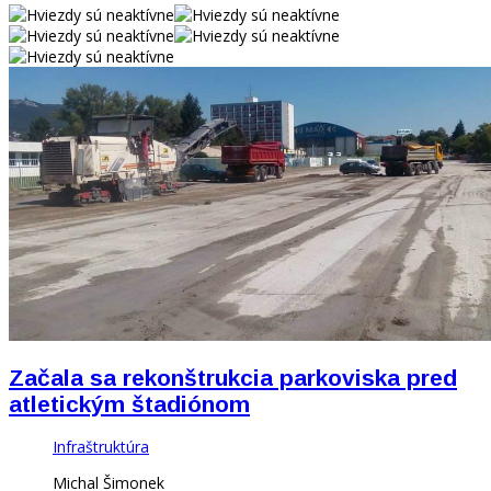
Začala sa rekonštrukcia parkoviska pred
atletickým štadiónom
Infraštruktúra
Michal Šimonek