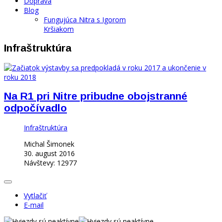
Doprava
Blog
Fungujúca Nitra s Igorom
Kršiakom
Infraštruktúra
Na R1 pri Nitre pribudne obojstranné
odpočívadlo
Infraštruktúra
Michal Šimonek
30. august 2016
Návštevy: 12977
Vytlačiť
E-mail