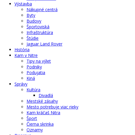
Výstavba
Nákupné centrá
Byty
Budovy
Športoviská
Infraštruktúra
Štúdie
Jaguar Land Rover
História
Kam v Nitre
Tipy na výlet
Podniky
Podujatia
Kiná
Správy
Kultúra
Divadlá
Mestské zásahy
Mesto potrebuje viac rieky
Kam kráčaš Nitra
Šport
Čierna skrinka
Oznamy