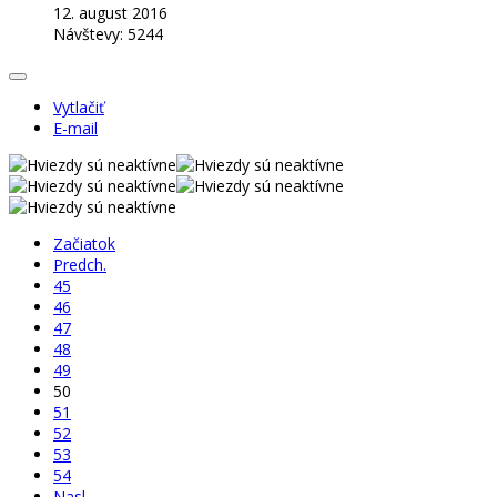
12. august 2016
Návštevy: 5244
Vytlačiť
E-mail
Začiatok
Predch.
45
46
47
48
49
50
51
52
53
54
Nasl.