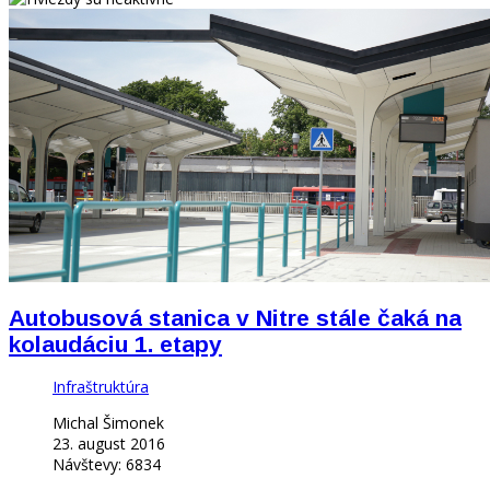
Autobusová stanica v Nitre stále čaká na
kolaudáciu 1. etapy
Infraštruktúra
Michal Šimonek
23. august 2016
Návštevy: 6834