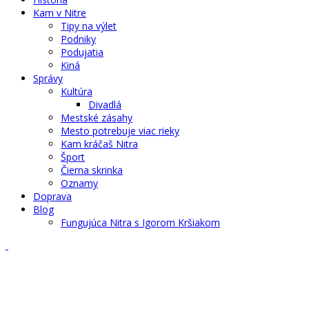
Kam v Nitre
Tipy na výlet
Podniky
Podujatia
Kiná
Správy
Kultúra
Divadlá
Mestské zásahy
Mesto potrebuje viac rieky
Kam kráčaš Nitra
Šport
Čierna skrinka
Oznamy
Doprava
Blog
Fungujúca Nitra s Igorom Kršiakom