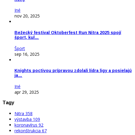
Iné
nov 20, 2025
Bežecký festival Oktoberfest Run Nitra 2025 spojí
šport, kul…
Šport
sep 16, 2025
Knights poctivou prípravou zdolali lídra ligy a posielajú
ja…
Iné
apr 29, 2025
Tagy
Nitra
358
výstavba
109
koronavírus
92
rekonštrukcia
67