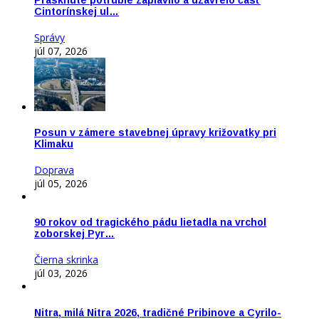
Prasknuté potrubie zaplavilo a uzavrelo časť
Cintorínskej ul…
Správy
júl 07, 2026
Posun v zámere stavebnej úpravy križovatky pri
Klimaku
Doprava
júl 05, 2026
90 rokov od tragického pádu lietadla na vrchol
zoborskej Pyr…
Čierna skrinka
júl 03, 2026
Nitra, milá Nitra 2026, tradičné Pribinove a Cyrilo-