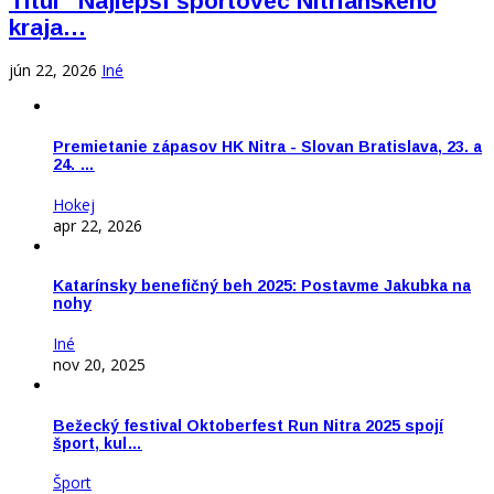
Titul "Najlepší športovec Nitrianskeho
kraja…
jún 22, 2026
Iné
Premietanie zápasov HK Nitra - Slovan Bratislava, 23. a
24. …
Hokej
apr 22, 2026
Katarínsky benefičný beh 2025: Postavme Jakubka na
nohy
Iné
nov 20, 2025
Bežecký festival Oktoberfest Run Nitra 2025 spojí
šport, kul…
Šport