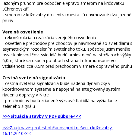
jazdným pruhom pre odbočenie vpravo smerom na križovatku
„Chrenovská“;
- smerom z križovatky do centra mesta sú navrhované dva jazdné
pruhy
Verejné osvetlenie
- rekonštrukcia a realizácia verejného osvetlenia
- osvetlenie prechodov pre chodcov je navrhované so svietidlami s
asymetrickým rozdelením svetelného toku, spôsobujúcim menšie
osvetlenie vodičov, svietidlá budú umiestnené na stožiaroch výšky
6,0m, ktoré sa osadia po oboch stranách komunikácie vo
vzdialenosti cca 0,5m pred prechodom v smere dopravného pruhu
Cestná svetelná signalizácia
- cestná svetelná signalizácia bude riadená dynamicky v
koordinovanom systéme a napojená na Integrovaný systém
riadenia dopravy v Nitre
- pre chodcov budú zriadené výzvové tlačidlá na vyžiadanie
zeleného signálu
>>>Situácia stavby v PDF súbore<<<
>>>Zaujímavé: protest občanov proti riešeniu križovatky,
16.11.2010<<<