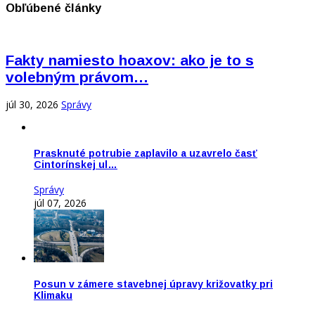
Obľúbené články
Fakty namiesto hoaxov: ako je to s
volebným právom…
júl 30, 2026
Správy
Prasknuté potrubie zaplavilo a uzavrelo časť
Cintorínskej ul…
Správy
júl 07, 2026
Posun v zámere stavebnej úpravy križovatky pri
Klimaku