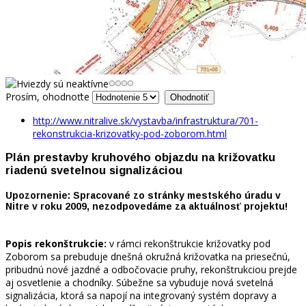
Prosím, ohodnoťte
http://www.nitralive.sk/vystavba/infrastruktura/701-
rekonstrukcia-krizovatky-pod-zoborom.html
Plán prestavby kruhového objazdu na križovatku
riadenú svetelnou signalizáciou
Upozornenie: Spracované zo stránky mestského úradu v
Nitre v roku 2009, nezodpovedáme za aktuálnosť projektu!
Popis rekonštrukcie:
v rámci rekonštrukcie križovatky pod
Zoborom sa prebuduje dnešná okružná križovatka na priesečnú,
pribudnú nové jazdné a odbočovacie pruhy, rekonštrukciou prejde
aj osvetlenie a chodníky. Súbežne sa vybuduje nová svetelná
signalizácia, ktorá sa napojí na integrovaný systém dopravy a