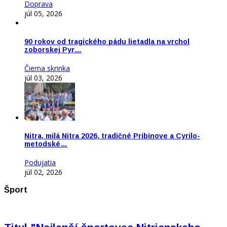
Doprava
júl 05, 2026
90 rokov od tragického pádu lietadla na vrchol
zoborskej Pyr…
Čierna skrinka
júl 03, 2026
Nitra, milá Nitra 2026, tradičné Pribinove a Cyrilo-
metodské…
Podujatia
júl 02, 2026
Šport