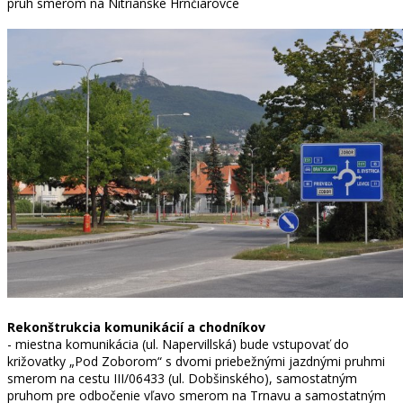
pruh smerom na Nitrianske Hrnčiarovce
Rekonštrukcia komunikácií a chodníkov
- miestna komunikácia (ul. Napervillská) bude vstupovať do
križovatky „Pod Zoborom“ s dvomi priebežnými jazdnými pruhmi
smerom na cestu III/06433 (ul. Dobšinského), samostatným
pruhom pre odbočenie vľavo smerom na Trnavu a samostatným