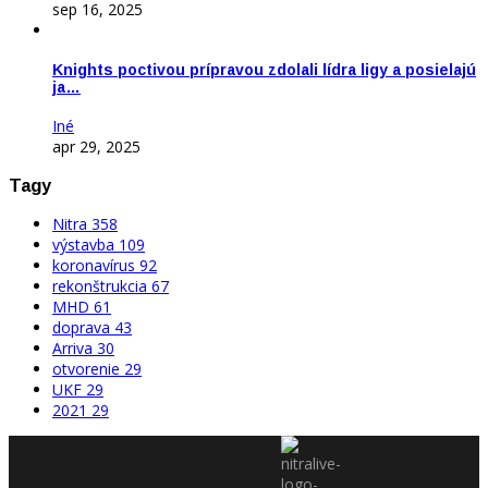
sep 16, 2025
Knights poctivou prípravou zdolali lídra ligy a posielajú
ja…
Iné
apr 29, 2025
Tagy
Nitra
358
výstavba
109
koronavírus
92
rekonštrukcia
67
MHD
61
doprava
43
Arriva
30
otvorenie
29
UKF
29
2021
29