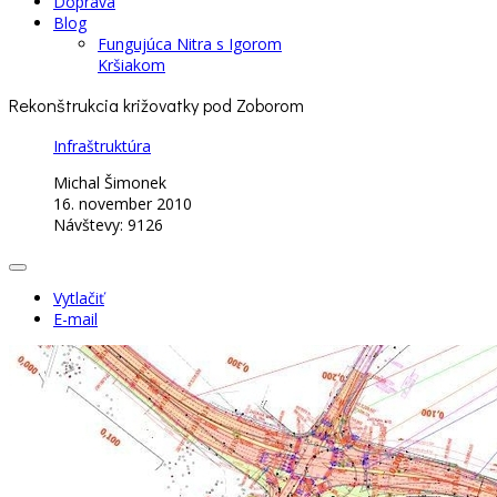
Doprava
Blog
Fungujúca Nitra s Igorom
Kršiakom
Rekonštrukcia križovatky pod Zoborom
Infraštruktúra
Michal Šimonek
16. november 2010
Návštevy: 9126
Vytlačiť
E-mail