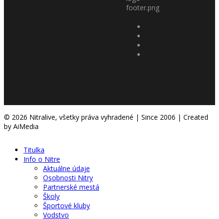
© 2026 Nitralive, všetky práva vyhradené | Since 2006 | Created
by AiMedia
Titulka
Info o Nitre
Aktuálne údaje
Osobnosti Nitry
Partnerské mestá
Školy
Športové kluby
Vodstvo