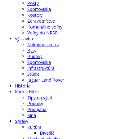
Pošty
Športoviská
Kostoly
Zdravotníctvo
Komunálne voľby
Voľby do NRSR
Výstavba
Nákupné centrá
Byty
Budovy
Športoviská
Infraštruktúra
Štúdie
Jaguar Land Rover
História
Kam v Nitre
Tipy na výlet
Podniky
Podujatia
Kiná
Správy
Kultúra
Divadlá
Mestské zásahy