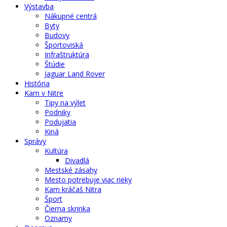
Výstavba
Nákupné centrá
Byty
Budovy
Športoviská
Infraštruktúra
Štúdie
Jaguar Land Rover
História
Kam v Nitre
Tipy na výlet
Podniky
Podujatia
Kiná
Správy
Kultúra
Divadlá
Mestské zásahy
Mesto potrebuje viac rieky
Kam kráčaš Nitra
Šport
Čierna skrinka
Oznamy