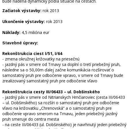
bude riadená dynamicky podľa situácie na cestách.
Začiatok výstavby:
rok 2013
Ukončenie výstavby:
rok 2013
Náklady:
4,5 milióna eur
Stavebné úpravy:
Rekonštrukcia ciest I/51, I/64
- zmena okružnej križovatky na priesečnú
- jazdný pás v smere od Trnavy sa doplní o tretí priebežný pruh,
následne sa o 50,00m ďalej začne komunikácia rozširovať o
samostatný pruh pre odbočenie vpravo, v smere od Trnavy bude
zrealizovaný samostatný pruh pre odbočenie vľavo
Rekonštrukcia cesty III/06433 – ul. Dobšinského
- jazdný pás v smere od Nitrianskych Hrnčiaroviec (cesta III/06433
– ul. Dobšinského) sa rozšíri o samostatný pruh pre odbočenie
vľavo na križovatku „Chrenovská“ a o samostatný pruh pre
odbočenie vpravo smerom na Trnavu, jeden priebežný jazdný
pruh smeruje do centra mesta
- na ceste III/06433 (ul. Dobšinského) je navrhnutý jeden priebežný