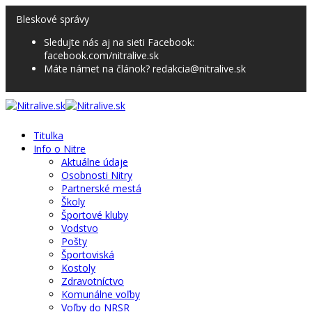
Bleskové správy
Sledujte nás aj na sieti Facebook:
facebook.com/nitralive.sk
Máte námet na článok? redakcia@nitralive.sk
Titulka
Info o Nitre
Aktuálne údaje
Osobnosti Nitry
Partnerské mestá
Školy
Športové kluby
Vodstvo
Pošty
Športoviská
Kostoly
Zdravotníctvo
Komunálne voľby
Voľby do NRSR