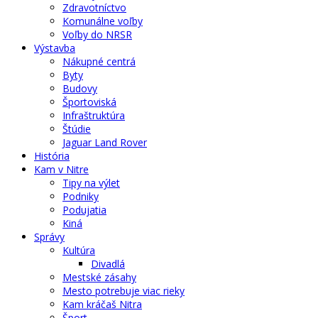
Zdravotníctvo
Komunálne voľby
Voľby do NRSR
Výstavba
Nákupné centrá
Byty
Budovy
Športoviská
Infraštruktúra
Štúdie
Jaguar Land Rover
História
Kam v Nitre
Tipy na výlet
Podniky
Podujatia
Kiná
Správy
Kultúra
Divadlá
Mestské zásahy
Mesto potrebuje viac rieky
Kam kráčaš Nitra
Šport