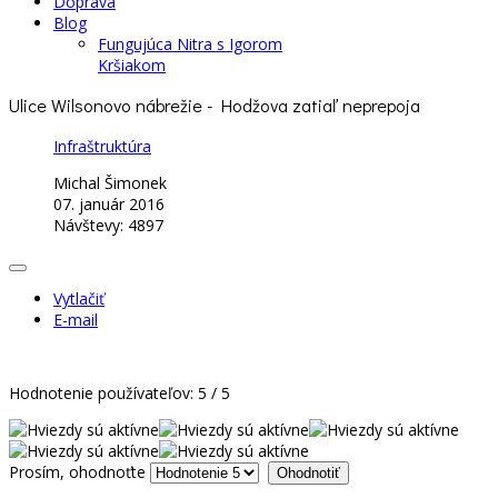
Doprava
Blog
Fungujúca Nitra s Igorom
Kršiakom
Ulice Wilsonovo nábrežie - Hodžova zatiaľ neprepoja
Infraštruktúra
Michal Šimonek
07. január 2016
Návštevy: 4897
Vytlačiť
E-mail
Hodnotenie používateľov:
5
/
5
Prosím, ohodnoťte