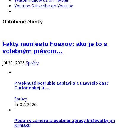
Twitter
Follow us on Twitter
Youtube
Subscribe on Youtube
Obľúbené články
Fakty namiesto hoaxov: ako je to s
volebným právom…
júl 30, 2026
Správy
Prasknuté potrubie zaplavilo a uzavrelo časť
Cintorínskej ul…
Správy
júl 07, 2026
Posun v zámere stavebnej úpravy križovatky pri
Klimaku