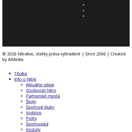
© 2026 Nitralive, všetky práva vyhradené | Since 2006 | Created
by AiMedia
Titulka
Info o Nitre
Aktuálne údaje
Osobnosti Nitry
Partnerské mestá
Školy
Športové kluby
Vodstvo
Pošty
Športoviská
Kostoly