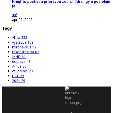
Knights poctivou prípravou zdolali lídra ligy a posielajú
ja…
Iné
apr 29, 2025
Tagy
Nitra
358
výstavba
109
koronavírus
92
rekonštrukcia
67
MHD
61
doprava
43
Arriva
30
otvorenie
29
UKF
29
2021
29