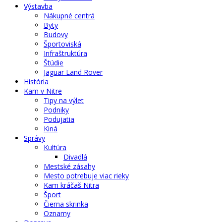
Výstavba
Nákupné centrá
Byty
Budovy
Športoviská
Infraštruktúra
Štúdie
Jaguar Land Rover
História
Kam v Nitre
Tipy na výlet
Podniky
Podujatia
Kiná
Správy
Kultúra
Divadlá
Mestské zásahy
Mesto potrebuje viac rieky
Kam kráčaš Nitra
Šport
Čierna skrinka
Oznamy