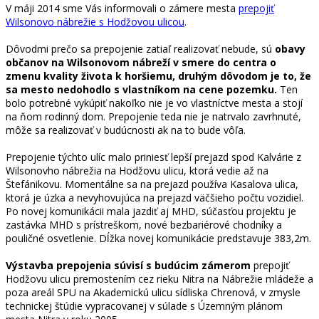
V máji 2014 sme Vás informovali o zámere mesta
prepojiť
Wilsonovo nábrežie s Hodžovou ulicou
.
Dôvodmi prečo sa prepojenie zatiaľ realizovať nebude, sú
obavy
občanov na Wilsonovom nábreží v smere do centra o
zmenu kvality života k horšiemu, druhým dôvodom je to, že
sa mesto nedohodlo s vlastníkom na cene pozemku.
Ten
bolo potrebné vykúpiť nakoľko nie je vo vlastníctve mesta a stojí
na ňom rodinný dom. Prepojenie teda nie je natrvalo zavrhnuté,
môže sa realizovať v budúcnosti ak na to bude vôľa.
Prepojenie týchto ulíc malo priniesť lepší prejazd spod Kalvárie z
Wilsonovho nábrežia na Hodžovu ulicu, ktorá vedie až na
Štefánikovu. Momentálne sa na prejazd používa Kasalova ulica,
ktorá je úzka a nevyhovujúca na prejazd väčšieho počtu vozidiel.
Po novej komunikácii mala jazdiť aj MHD, súčasťou projektu je
zastávka MHD s prístreškom, nové bezbariérové chodníky a
pouličné osvetlenie. Dĺžka novej komunikácie predstavuje 383,2m.
Výstavba prepojenia súvisí s budúcim zámerom
prepojiť
Hodžovu ulicu premostením cez rieku Nitra na Nábrežie mládeže a
poza areál SPU na Akademickú ulicu sídliska Chrenová, v zmysle
technickej štúdie vypracovanej v súlade s Územným plánom