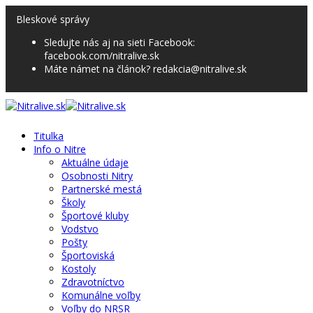
Bleskové správy
Sledujte nás aj na sieti Facebook:
facebook.com/nitralive.sk
Máte námet na článok? redakcia@nitralive.sk
Titulka
Info o Nitre
Aktuálne údaje
Osobnosti Nitry
Partnerské mestá
Školy
Športové kluby
Vodstvo
Pošty
Športoviská
Kostoly
Zdravotníctvo
Komunálne voľby
Voľby do NRSR