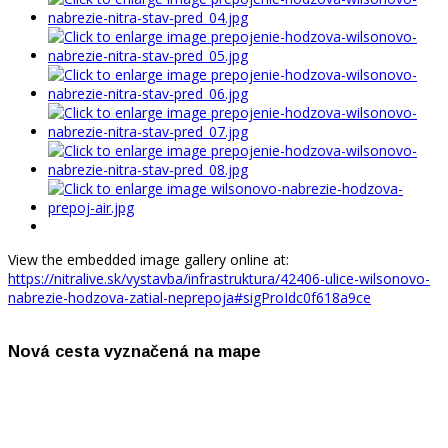
View the embedded image gallery online at:
https://nitralive.sk/vystavba/infrastruktura/42406-ulice-wilsonovo-
nabrezie-hodzova-zatial-neprepoja#sigProIdc0f618a9ce
Nová cesta vyznačená na mape