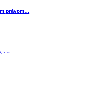
bným právom…
ej ul…