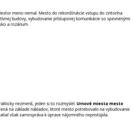
riestor meno nemal. Mesto do rekonštrukcie vstupu do cintorína
tratívnej budovy, vybudovanie prístupovej komunikácie so spevnenými
isko a rozárium.
kticky nezmenil, jeden si to rozmyslel.
Urnové miesta mesto
 určená na základe nákladov, ktoré mesto potrebovalo na vybudovanie
Zatiaľ však samospráva k úprave nájomného nepristúpila.