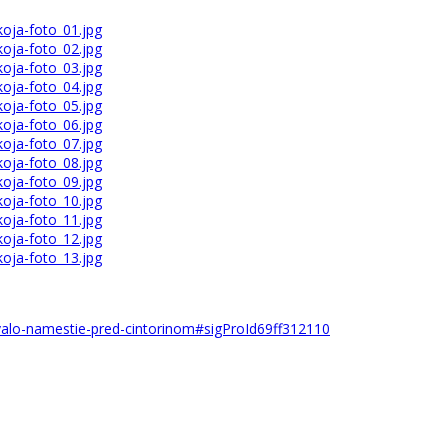
uovalo-namestie-pred-cintorinom#sigProId69ff312110