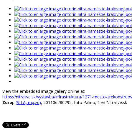
View the embedded image gallery online at:
https://nitralive.sk/vystavba/infrastruktura/1271-mesto-zrekonstr
Zdroj:
(SITA, mp;zd)
, 201106280295, foto Palino, člen Nitralive.sk