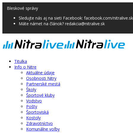
Bleskové správy
Sledujte nás aj na sieti Facebook: facebook.com/nitralive.sk
Máte námet na článok? redakcia@nitralive.sk
Titulka
Info o Nitre
Aktuálne údaje
Osobnosti Nitry
Partnerské mestá
Školy
Športové kluby
Vodstvo
Pošty
Športoviská
Kostoly
Zdravotníctvo
Komunálne voľby