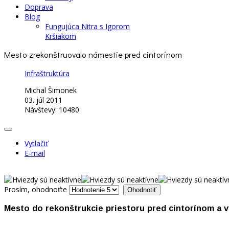
Doprava
Blog
Fungujúca Nitra s Igorom
Kršiakom
Mesto zrekonštruovalo námestie pred cintorínom
Infraštruktúra
Michal Šimonek
03. júl 2011
Návštevy: 10480
Vytlačiť
E-mail
Prosím, ohodnoťte
Mesto do rekonštrukcie priestoru pred cintorínom a v