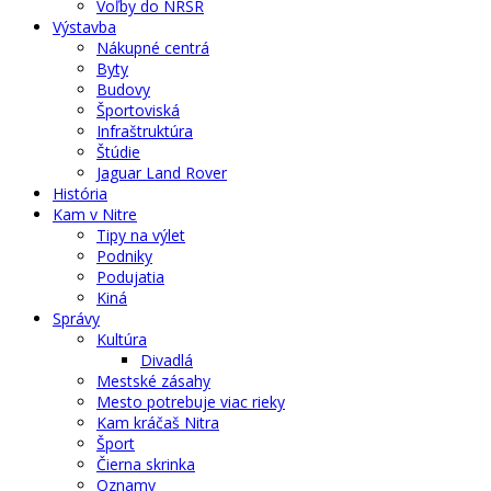
Voľby do NRSR
Výstavba
Nákupné centrá
Byty
Budovy
Športoviská
Infraštruktúra
Štúdie
Jaguar Land Rover
História
Kam v Nitre
Tipy na výlet
Podniky
Podujatia
Kiná
Správy
Kultúra
Divadlá
Mestské zásahy
Mesto potrebuje viac rieky
Kam kráčaš Nitra
Šport
Čierna skrinka
Oznamy