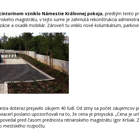
intorínom vzniklo Námestie Kráľovnej pokoja
, predtým tento p
rianskeho magistrátu, v tejto sume je zahrnutá rekonštrukcia adminis
lizácie a osadili mobiliár. Zároveň tu vniklo nové kolumbárium, parkov
a doteraz prejavilo záujem 40 ľudí. Od zimy sa počet záujemcov pra
viacerí poslanci upozorňovali na to, že cena je privysoká. „Cena je
 povedal pred časom prednosta nitrianskeho magistrátu Igor Kršiak. 
do mestského rozpočtu.