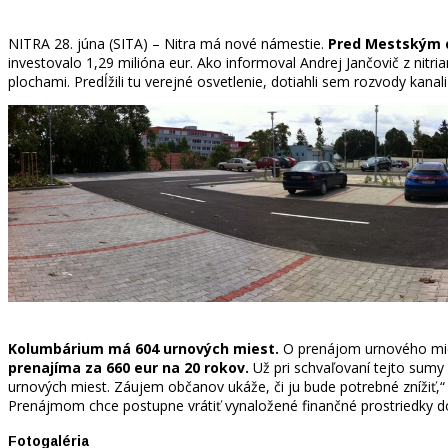
NITRA 28. júna (SITA) – Nitra má nové námestie.
Pred Mestským c
investovalo 1,29 milióna eur. Ako informoval Andrej Jančovič z nit
plochami. Predĺžili tu verejné osvetlenie, dotiahli sem rozvody kana
Kolumbárium má 604 urnových miest.
O prenájom urnového miest
prenajíma za 660 eur na 20 rokov.
Už pri schvaľovaní tejto sumy 
urnových miest. Záujem občanov ukáže, či ju bude potrebné znížiť,“
Prenájmom chce postupne vrátiť vynaložené finančné prostriedky 
Fotogaléria