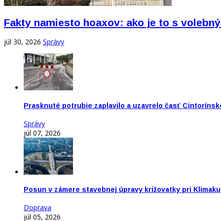
Fakty namiesto hoaxov: ako je to s vole
júl 30, 2026
Správy
Prasknuté potrubie zaplavilo a uzavrelo časť Cintorínsk
Správy
júl 07, 2026
Posun v zámere stavebnej úpravy križovatky pri Klimaku
Doprava
júl 05, 2026