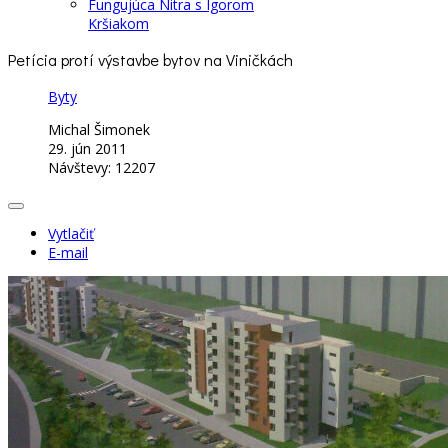
Fungujúca Nitra s Igorom
Kršiakom
Petícia protí výstavbe bytov na Viničkách
Byty
Michal Šimonek
29. jún 2011
Návštevy: 12207
Vytlačiť
E-mail