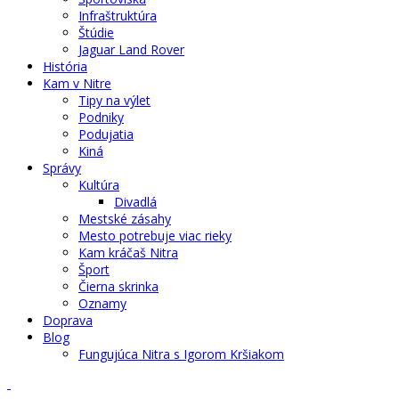
Infraštruktúra
Štúdie
Jaguar Land Rover
História
Kam v Nitre
Tipy na výlet
Podniky
Podujatia
Kiná
Správy
Kultúra
Divadlá
Mestské zásahy
Mesto potrebuje viac rieky
Kam kráčaš Nitra
Šport
Čierna skrinka
Oznamy
Doprava
Blog
Fungujúca Nitra s Igorom Kršiakom