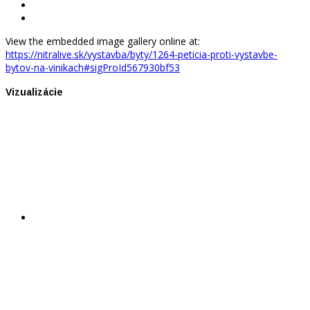
View the embedded image gallery online at:
https://nitralive.sk/vystavba/byty/1264-peticia-proti-vystavbe-
bytov-na-vinikach#sigProId567930bf53
Vizualizácie