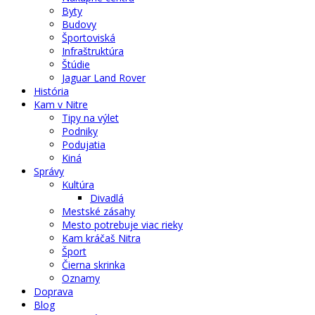
Byty
Budovy
Športoviská
Infraštruktúra
Štúdie
Jaguar Land Rover
História
Kam v Nitre
Tipy na výlet
Podniky
Podujatia
Kiná
Správy
Kultúra
Divadlá
Mestské zásahy
Mesto potrebuje viac rieky
Kam kráčaš Nitra
Šport
Čierna skrinka
Oznamy
Doprava
Blog