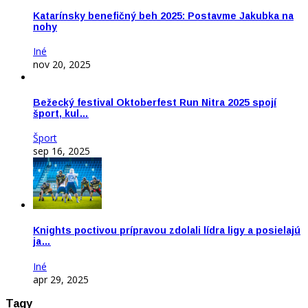
Katarínsky benefičný beh 2025: Postavme Jakubka na
nohy
Iné
nov 20, 2025
Bežecký festival Oktoberfest Run Nitra 2025 spojí
šport, kul…
Šport
sep 16, 2025
Knights poctivou prípravou zdolali lídra ligy a posielajú
ja…
Iné
apr 29, 2025
Tagy