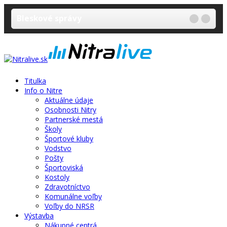
Bleskové správy
Titulka
Info o Nitre
Aktuálne údaje
Osobnosti Nitry
Partnerské mestá
Školy
Športové kluby
Vodstvo
Pošty
Športoviská
Kostoly
Zdravotníctvo
Komunálne voľby
Voľby do NRSR
Výstavba
Nákupné centrá