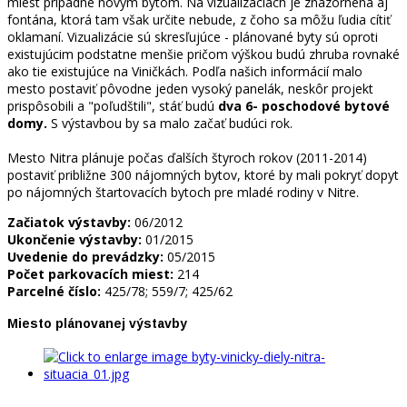
miest pripadne novým bytom. Na vizualizáciách je znázornená aj
fontána, ktorá tam však určite nebude, z čoho sa môžu ľudia cítiť
oklamaní. Vizualizácie sú skresľujúce - plánované byty sú oproti
existujúcim podstatne menšie pričom výškou budú zhruba rovnaké
ako tie existujúce na Viničkách. Podľa našich informácií malo
mesto postaviť pôvodne jeden vysoký panelák, neskôr projekt
prispôsobili a "poľudštili", stáť budú
dva 6- poschodové bytové
domy.
S výstavbou by sa malo začať budúci rok.
Mesto Nitra plánuje počas ďalších štyroch rokov (2011-2014)
postaviť približne 300 nájomných bytov, ktoré by mali pokryť dopyt
po nájomných štartovacích bytoch pre mladé rodiny v Nitre.
Začiatok výstavby:
06/2012
Ukončenie výstavby:
01/2015
Uvedenie do prevádzky:
05/2015
Počet parkovacích miest:
214
Parcelné číslo:
425/78; 559/7; 425/62
Miesto plánovanej výstavby