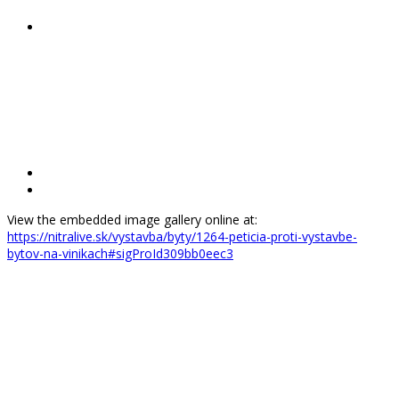
View the embedded image gallery online at:
https://nitralive.sk/vystavba/byty/1264-peticia-proti-vystavbe-
bytov-na-vinikach#sigProId309bb0eec3