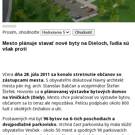
Prosím, ohodnoťte
Mesto plánuje stavať nové byty na Dieloch, ľudia sú
však proti
Včera
dňa 28. júla 2011 sa konalo stretnutie občanov so
zástupcami mesta.
S obyvateľmi diskutoval hlavný architekt
mesta pán Ing. arch. Stanislav Babčan a viceprimátor Štefan
Štefek. Hovorilo sa
o plánovanej výstavbe bytových domov
na Viničkách (Diely).
Mesto chce pokračovať vo výstavbe bytov,
občanom sa to teraz ale nepozdáva. Petíciu podpísalo okolo 800
ľudí z okolitých činžiakov a ulíc.
Postavených má byť
96 bytov na 6-tich poschodiach a
dvojpodlažné parkovisko.
Vrchná časť parkoviska by mala slúžiť
obyvateľov Viničiek - okolo 50 miest a spodných 96 parkovacích