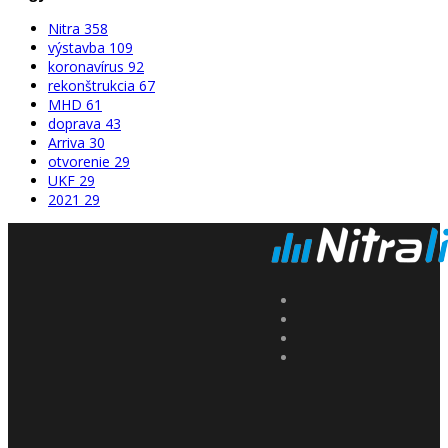
Nitra
358
výstavba
109
koronavírus
92
rekonštrukcia
67
MHD
61
doprava
43
Arriva
30
otvorenie
29
UKF
29
2021
29