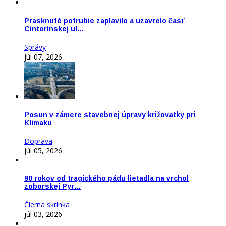
Prasknuté potrubie zaplavilo a uzavrelo časť
Cintorínskej ul…
Správy
júl 07, 2026
Posun v zámere stavebnej úpravy križovatky pri
Klimaku
Doprava
júl 05, 2026
90 rokov od tragického pádu lietadla na vrchol
zoborskej Pyr…
Čierna skrinka
júl 03, 2026