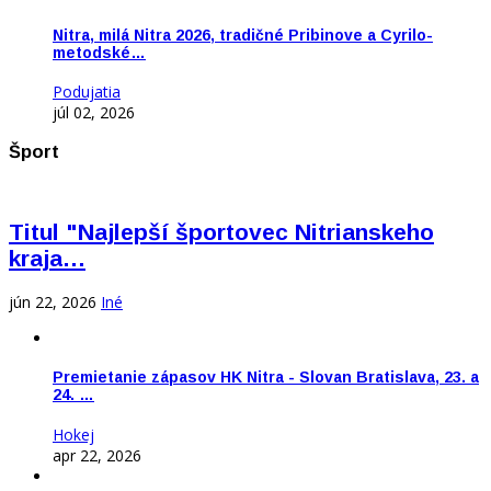
Nitra, milá Nitra 2026, tradičné Pribinove a Cyrilo-
metodské…
Podujatia
júl 02, 2026
Šport
Titul "Najlepší športovec Nitrianskeho
kraja…
jún 22, 2026
Iné
Premietanie zápasov HK Nitra - Slovan Bratislava, 23. a
24. …
Hokej
apr 22, 2026