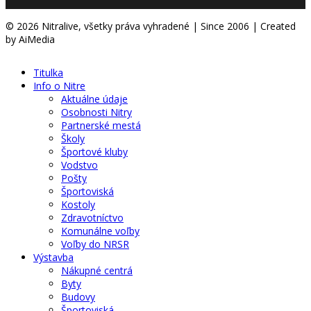
© 2026 Nitralive, všetky práva vyhradené | Since 2006 | Created
by AiMedia
Titulka
Info o Nitre
Aktuálne údaje
Osobnosti Nitry
Partnerské mestá
Školy
Športové kluby
Vodstvo
Pošty
Športoviská
Kostoly
Zdravotníctvo
Komunálne voľby
Voľby do NRSR
Výstavba
Nákupné centrá
Byty
Budovy
Športoviská