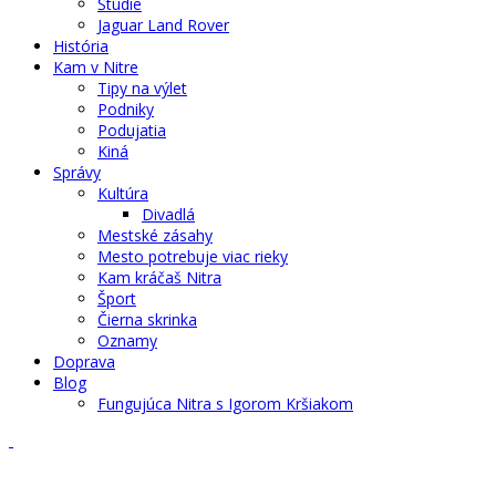
Štúdie
Jaguar Land Rover
História
Kam v Nitre
Tipy na výlet
Podniky
Podujatia
Kiná
Správy
Kultúra
Divadlá
Mestské zásahy
Mesto potrebuje viac rieky
Kam kráčaš Nitra
Šport
Čierna skrinka
Oznamy
Doprava
Blog
Fungujúca Nitra s Igorom Kršiakom