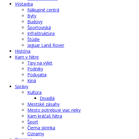
Výstavba
Nákupné centrá
Byty
Budovy
Športoviská
Infraštruktúra
Štúdie
Jaguar Land Rover
História
Kam v Nitre
Tipy na výlet
Podniky
Podujatia
Kiná
Správy
Kultúra
Divadlá
Mestské zásahy
Mesto potrebuje viac rieky
Kam kráčaš Nitra
Šport
Čierna skrinka
Oznamy