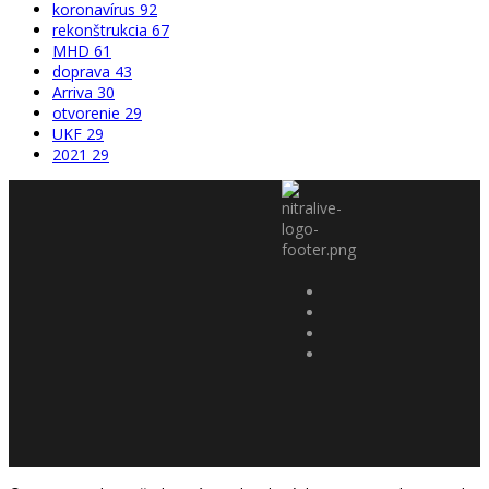
koronavírus
92
rekonštrukcia
67
MHD
61
doprava
43
Arriva
30
otvorenie
29
UKF
29
2021
29