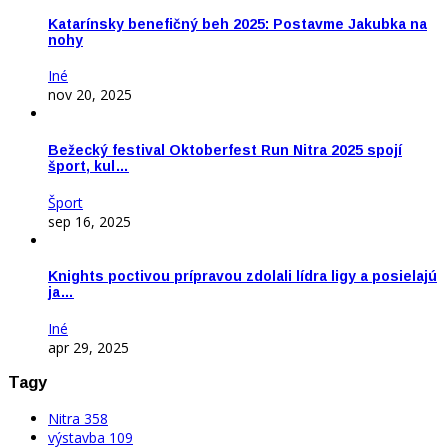
Katarínsky benefičný beh 2025: Postavme Jakubka na
nohy
Iné
nov 20, 2025
Bežecký festival Oktoberfest Run Nitra 2025 spojí
šport, kul…
Šport
sep 16, 2025
Knights poctivou prípravou zdolali lídra ligy a posielajú
ja…
Iné
apr 29, 2025
Tagy
Nitra
358
výstavba
109