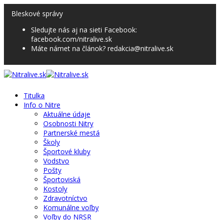
Bleskové správy
Sledujte nás aj na sieti Facebook:
facebook.com/nitralive.sk
Máte námet na článok? redakcia@nitralive.sk
Titulka
Info o Nitre
Aktuálne údaje
Osobnosti Nitry
Partnerské mestá
Školy
Športové kluby
Vodstvo
Pošty
Športoviská
Kostoly
Zdravotníctvo
Komunálne voľby
Voľby do NRSR