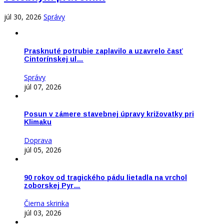
júl 30, 2026
Správy
Prasknuté potrubie zaplavilo a uzavrelo časť
Cintorínskej ul…
Správy
júl 07, 2026
Posun v zámere stavebnej úpravy križovatky pri
Klimaku
Doprava
júl 05, 2026
90 rokov od tragického pádu lietadla na vrchol
zoborskej Pyr…
Čierna skrinka
júl 03, 2026