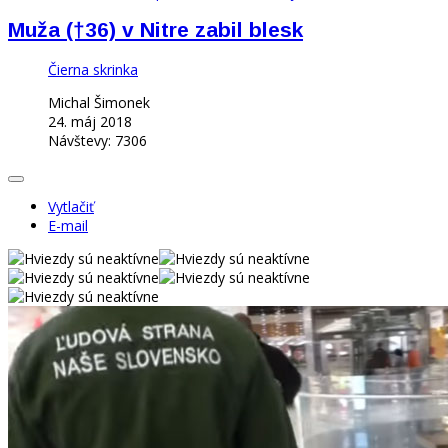
Muža (†36) v Nitre zabil blesk
Čierna skrinka
Michal Šimonek
24. máj 2018
Návštevy: 7306
Vytlačiť
E-mail