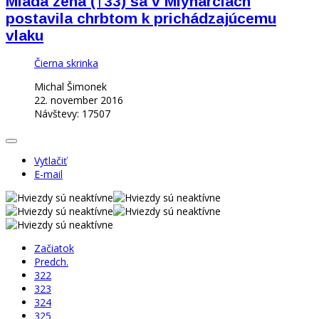
Mladá žena (†33) sa v Mlynárciach
postavila chrbtom k prichádzajúcemu
vlaku
Čierna skrinka
Michal Šimonek
22. november 2016
Návštevy: 17507
Vytlačiť
E-mail
Začiatok
Predch.
322
323
324
325