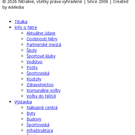
© 2026 Nitralive, všetky práva vyhradené | Since 2006 | Created
by AiMedia
Titulka
Info o Nitre
Aktuálne údaje
Osobnosti Nitry
Partnerské mestá
Školy
Športové kluby
Vodstvo
Pošty
Športoviská
Kostoly
Zdravotníctvo
Komunálne voľby
Voľby do NRSR
Výstavba
Nákupné centrá
Byty
Budovy
Športoviská
Infraštruktúra