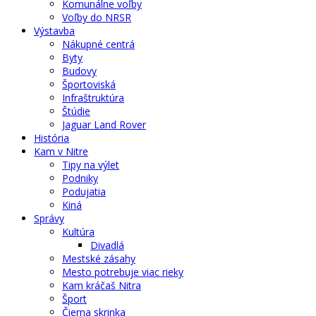
Komunálne voľby
Voľby do NRSR
Výstavba
Nákupné centrá
Byty
Budovy
Športoviská
Infraštruktúra
Štúdie
Jaguar Land Rover
História
Kam v Nitre
Tipy na výlet
Podniky
Podujatia
Kiná
Správy
Kultúra
Divadlá
Mestské zásahy
Mesto potrebuje viac rieky
Kam kráčaš Nitra
Šport
Čierna skrinka