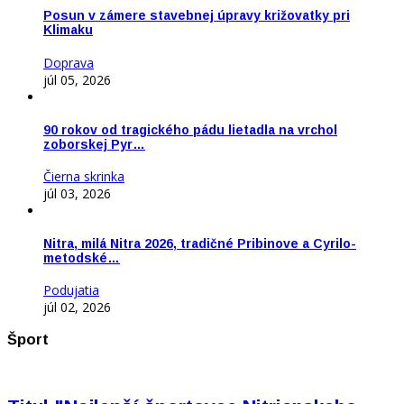
Posun v zámere stavebnej úpravy križovatky pri
Klimaku
Doprava
júl 05, 2026
90 rokov od tragického pádu lietadla na vrchol
zoborskej Pyr…
Čierna skrinka
júl 03, 2026
Nitra, milá Nitra 2026, tradičné Pribinove a Cyrilo-
metodské…
Podujatia
júl 02, 2026
Šport