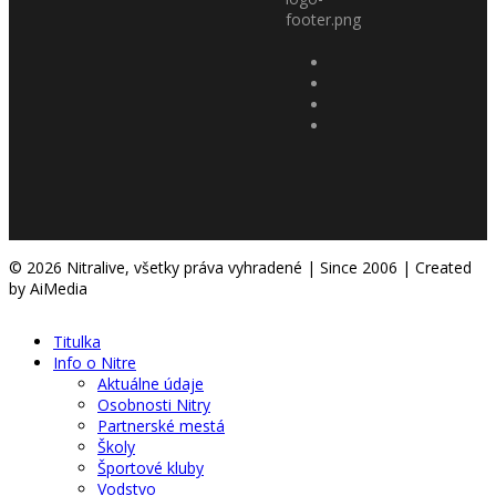
© 2026 Nitralive, všetky práva vyhradené | Since 2006 | Created
by AiMedia
Titulka
Info o Nitre
Aktuálne údaje
Osobnosti Nitry
Partnerské mestá
Školy
Športové kluby
Vodstvo