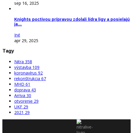
sep 16, 2025
Knights poctivou prípravou zdolali lídra ligy a posielajú
ja…
Iné
apr 29, 2025
Tagy
Nitra
358
výstavba
109
koronavírus
92
rekonštrukcia
67
MHD
61
doprava
43
Arriva
30
otvorenie
29
UKF
29
2021
29