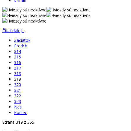
E-mail
Čítať ďalej...
Začiatok
Predch.
314
315
316
317
318
319
320
321
322
323
Nasl.
Koniec
Strana 319 z 355