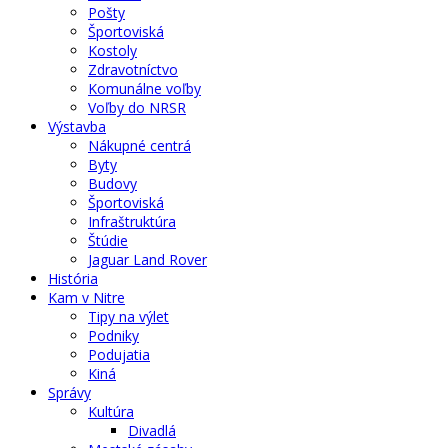
Pošty
Športoviská
Kostoly
Zdravotníctvo
Komunálne voľby
Voľby do NRSR
Výstavba
Nákupné centrá
Byty
Budovy
Športoviská
Infraštruktúra
Štúdie
Jaguar Land Rover
História
Kam v Nitre
Tipy na výlet
Podniky
Podujatia
Kiná
Správy
Kultúra
Divadlá