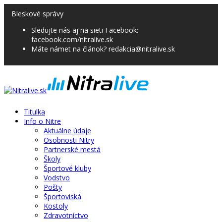
Bleskové správy
Sledujte nás aj na sieti Facebook:
facebook.com/nitralive.sk
Máte námet na článok? redakcia@nitralive.sk
Titulka
Info o Nitre
Aktuálne údaje
Osobnosti Nitry
Partnerské mestá
Školy
Športové kluby
Vodstvo
Pošty
Športoviská
Kostoly
Zdravotníctvo