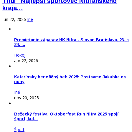
Titul "Najlepší športovec Nitrianskeho
kraja…
jún 22, 2026
Iné
Premietanie zápasov HK Nitra - Slovan Bratislava, 23. a
24. …
Hokej
apr 22, 2026
Katarínsky benefičný beh 2025: Postavme Jakubka na
nohy
Iné
nov 20, 2025
Bežecký festival Oktoberfest Run Nitra 2025 spojí
šport, kul…
Šport