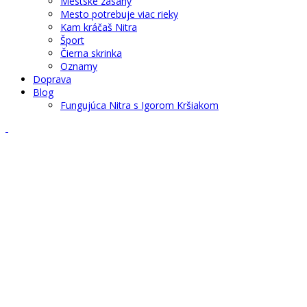
Mestské zásahy
Mesto potrebuje viac rieky
Kam kráčaš Nitra
Šport
Čierna skrinka
Oznamy
Doprava
Blog
Fungujúca Nitra s Igorom Kršiakom