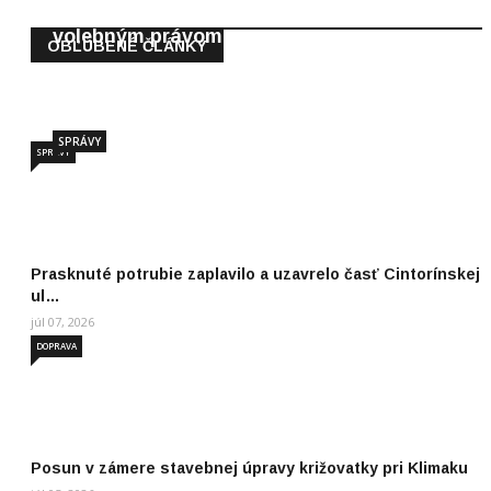
Fakty namiesto hoaxov: ako je to s
volebným právom…
OBĽÚBENÉ ČLÁNKY
júl 30, 2026
SPRÁVY
SPRÁVY
Prasknuté potrubie zaplavilo a uzavrelo časť Cintorínskej
ul…
júl 07, 2026
DOPRAVA
Posun v zámere stavebnej úpravy križovatky pri Klimaku