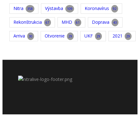
Nitra
Výstavba
Koronavírus
358
109
92
Rekonštrukcia
MHD
Doprava
67
61
43
Arriva
Otvorenie
UKF
2021
30
29
29
29
© 2026 Nitralive, všetky práva vyhradené | Since 2006 | Created by
AiMedia