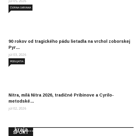
júl 05, 2026
ČIERNA SKRINKA
90 rokov od tragického pádu lietadla na vrchol zoborskej
Pyr…
júl 03, 2026
PODUJATIA
Nitra, milá Nitra 2026, tradičné Pribinove a Cyrilo-
metodské…
júl 02, 2026
Titul "Najlepší športovec Nitrianskeho
kraja…
ŠPORT