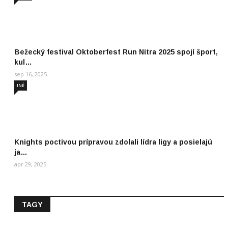
Bežecký festival Oktoberfest Run Nitra 2025 spojí šport,
kul…
sep 16, 2025
INÉ
Knights poctivou prípravou zdolali lídra ligy a posielajú
ja…
apr 29, 2025
TAGY