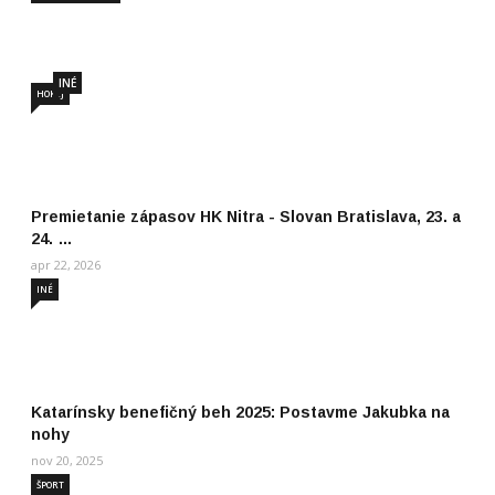
jún 22, 2026
INÉ
HOKEJ
Premietanie zápasov HK Nitra - Slovan Bratislava, 23. a
24. …
apr 22, 2026
INÉ
Katarínsky benefičný beh 2025: Postavme Jakubka na
nohy
nov 20, 2025
ŠPORT