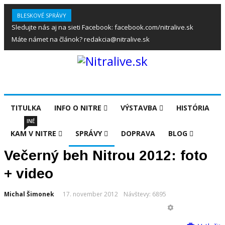
BLESKOVÉ SPRÁVY
Sledujte nás aj na sieti Facebook: facebook.com/nitralive.sk
Máte námet na článok? redakcia@nitralive.sk
TITULKA
INFO O NITRE
VÝSTAVBA
HISTÓRIA
INÉ
KAM V NITRE
SPRÁVY
DOPRAVA
BLOG
Večerný beh Nitrou 2012: foto
+ video
Michal Šimonek
17. november 2012
Návštevy: 6895