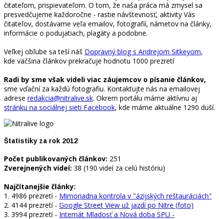
čitateľom, prispievateľom. O tom, že naša práca má zmysel sa
presvedčujeme každoročne - rastie návštevnosť, aktivity Vás
čitateľov, dostávame veľa emailov, fotografií, námetov na články,
informácie o podujatiach, plagáty a podobne.
Veľkej obľube sa teší náš
Dopravný blog s Andrejom Sitkeyom
,
kde väčšina článkov prekračuje hodnotu 1000 prezretí
Radi by sme však videli viac záujemcov o písanie článkov,
sme vďační za každú fotografiu. Kontaktujte nás na emailovej
adrese
redakcia@nitralive.sk
. Okrem portálu máme aktívnu aj
stránku na sociálnej sieti Facebook
, kde máme aktuálne 1290 duší.
Štatistiky za rok 2012
Počet publikovaných článkov:
251
Zverejnených videí:
38 (190 videí za celú históriu)
Najčítanejšie články:
1. 4986 prezretí -
Mimoriadna kontrola v "ázijských reštauráciách"
2. 4144 prezretí -
Google Street View už jazdí po Nitre (foto)
3. 3994 prezretí -
Internát Mladosť a Nová doba SPU -