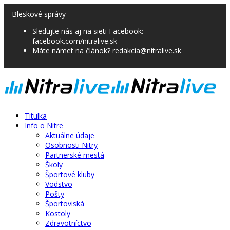
Bleskové správy
Sledujte nás aj na sieti Facebook:
facebook.com/nitralive.sk
Máte námet na článok? redakcia@nitralive.sk
Titulka
Info o Nitre
Aktuálne údaje
Osobnosti Nitry
Partnerské mestá
Školy
Športové kluby
Vodstvo
Pošty
Športoviská
Kostoly
Zdravotníctvo