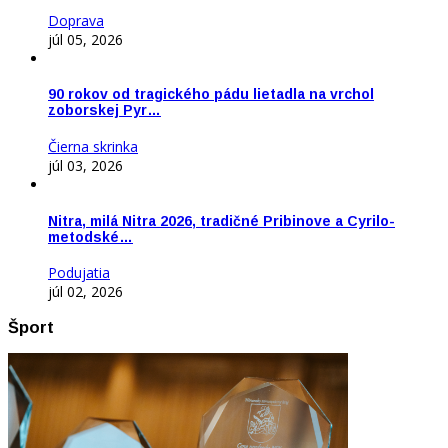
Doprava
júl 05, 2026
90 rokov od tragického pádu lietadla na vrchol
zoborskej Pyr…
Čierna skrinka
júl 03, 2026
Nitra, milá Nitra 2026, tradičné Pribinove a Cyrilo-
metodské…
Podujatia
júl 02, 2026
Šport