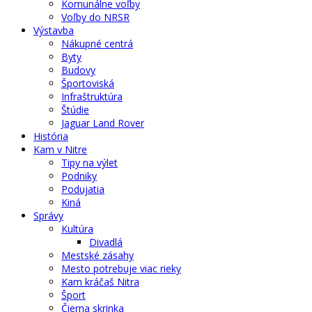
Komunálne voľby
Voľby do NRSR
Výstavba
Nákupné centrá
Byty
Budovy
Športoviská
Infraštruktúra
Štúdie
Jaguar Land Rover
História
Kam v Nitre
Tipy na výlet
Podniky
Podujatia
Kiná
Správy
Kultúra
Divadlá
Mestské zásahy
Mesto potrebuje viac rieky
Kam kráčaš Nitra
Šport
Čierna skrinka