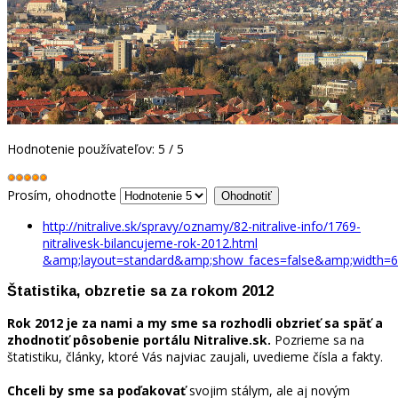
Hodnotenie používateľov:
5
/
5
Prosím, ohodnoťte
http://nitralive.sk/spravy/oznamy/82-nitralive-info/1769-
nitralivesk-bilancujeme-rok-2012.html
&amp;layout=standard&amp;show_faces=false&amp;width=6
Štatistika, obzretie sa za rokom 2012
Rok 2012 je za nami a my sme sa rozhodli obzrieť sa späť a
zhodnotiť pôsobenie portálu Nitralive.sk.
Pozrieme sa na
štatistiku, články, ktoré Vás najviac zaujali, uvedieme čísla a fakty.
Chceli by sme sa poďakovať
svojim stálym, ale aj novým