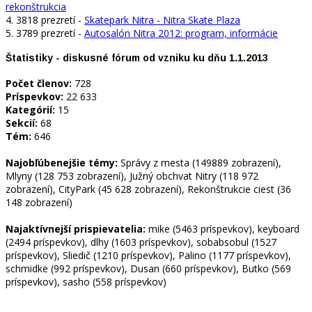
rekonštrukcia
4. 3818 prezretí -
Skatepark Nitra - Nitra Skate Plaza
5. 3789 prezretí -
Autosalón Nitra 2012: program, informácie
Štatistiky - diskusné fórum od vzniku ku dňu 1.1.2013
Počet členov:
728
Príspevkov:
22 633
Kategórií:
15
Sekcií:
68
Tém:
646
Najobľúbenejšie témy:
Správy z mesta (149889 zobrazení),
Mlyny (128 753 zobrazení), Južný obchvat Nitry (118 972
zobrazení), CityPark (45 628 zobrazení), Rekonštrukcie ciest (36
148 zobrazení)
Najaktívnejší prispievatelia:
mike (5463 príspevkov), keyboard
(2494 príspevkov), dlhy (1603 príspevkov), sobabsobul (1527
príspevkov), Sliedič (1210 príspevkov), Palino (1177 príspevkov),
schmidke (992 príspevkov), Dusan (660 príspevkov), Butko (569
príspevkov), sasho (558 príspevkov)