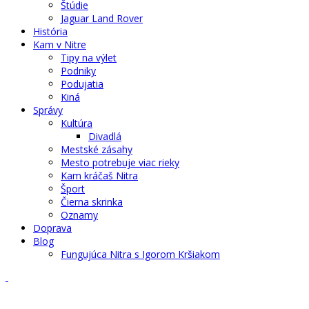
Štúdie
Jaguar Land Rover
História
Kam v Nitre
Tipy na výlet
Podniky
Podujatia
Kiná
Správy
Kultúra
Divadlá
Mestské zásahy
Mesto potrebuje viac rieky
Kam kráčaš Nitra
Šport
Čierna skrinka
Oznamy
Doprava
Blog
Fungujúca Nitra s Igorom Kršiakom