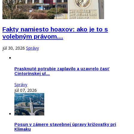
Fakty namiesto hoaxov: ako je to s
volebným právom…
júl 30, 2026
Správy
Prasknuté potrubie zaplavilo a uzavrelo časť
Cintorínskej ul…
Správy
júl 07, 2026
Posun v zámere stavebnej úpravy križovatky pri
Klimaku