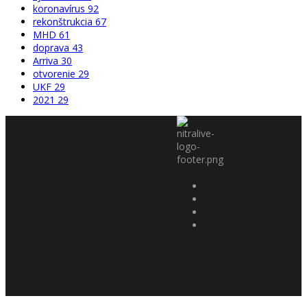
koronavírus
92
rekonštrukcia
67
MHD
61
doprava
43
Arriva
30
otvorenie
29
UKF
29
2021
29