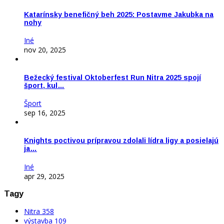
Katarínsky benefičný beh 2025: Postavme Jakubka na
nohy
Iné
nov 20, 2025
Bežecký festival Oktoberfest Run Nitra 2025 spojí
šport, kul…
Šport
sep 16, 2025
Knights poctivou prípravou zdolali lídra ligy a posielajú
ja…
Iné
apr 29, 2025
Tagy
Nitra
358
výstavba
109