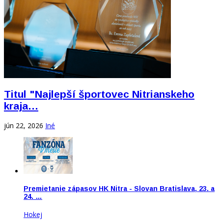
Titul "Najlepší športovec Nitrianskeho
kraja…
jún 22, 2026
Iné
Premietanie zápasov HK Nitra - Slovan Bratislava, 23. a
24. …
Hokej