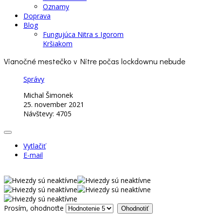
Oznamy
Doprava
Blog
Fungujúca Nitra s Igorom
Kršiakom
Vianočné mestečko v Nitre počas lockdownu nebude
Správy
Michal Šimonek
25. november 2021
Návštevy: 4705
Vytlačiť
E-mail
Prosím, ohodnoťte