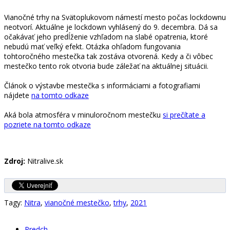
Vianočné trhy na Svätoplukovom námestí mesto počas lockdownu
neotvorí. Aktuálne je lockdown vyhlásený do 9. decembra. Dá sa
očakávať jeho predĺženie vzhľadom na slabé opatrenia, ktoré
nebudú mať veľký efekt. Otázka ohľadom fungovania
tohtoročného mestečka tak zostáva otvorená. Kedy a či vôbec
mestečko tento rok otvoria bude záležať na aktuálnej situácii.
Článok o výstavbe mestečka s informáciami a fotografiami
nájdete
na tomto odkaze
Aká bola atmosféra v minuloročnom mestečku
si prečítate a
pozriete na tomto odkaze
Zdroj:
Nitralive.sk
Tagy:
Nitra
,
vianočné mestečko
,
trhy
,
2021
Predch.