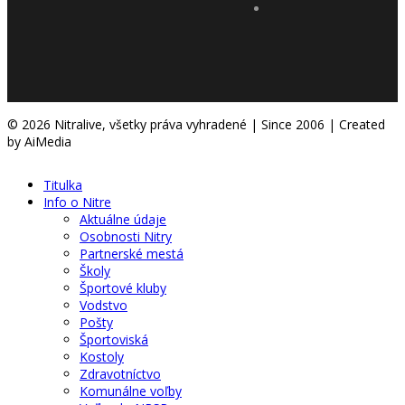
© 2026 Nitralive, všetky práva vyhradené | Since 2006 | Created
by AiMedia
Titulka
Info o Nitre
Aktuálne údaje
Osobnosti Nitry
Partnerské mestá
Školy
Športové kluby
Vodstvo
Pošty
Športoviská
Kostoly
Zdravotníctvo
Komunálne voľby