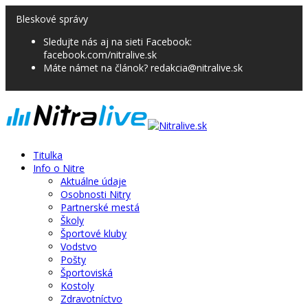
Bleskové správy
Sledujte nás aj na sieti Facebook:
facebook.com/nitralive.sk
Máte námet na článok? redakcia@nitralive.sk
Titulka
Info o Nitre
Aktuálne údaje
Osobnosti Nitry
Partnerské mestá
Školy
Športové kluby
Vodstvo
Pošty
Športoviská
Kostoly
Zdravotníctvo