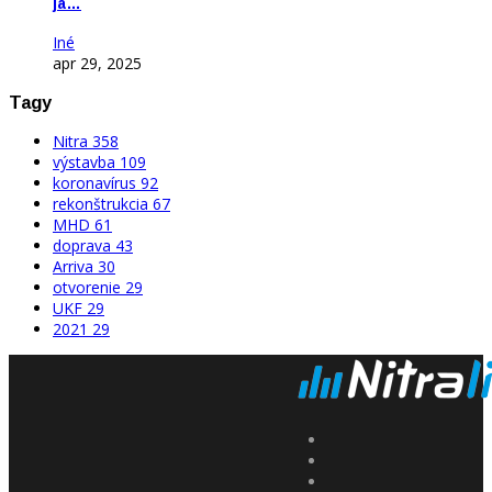
ja…
Iné
apr 29, 2025
Tagy
Nitra
358
výstavba
109
koronavírus
92
rekonštrukcia
67
MHD
61
doprava
43
Arriva
30
otvorenie
29
UKF
29
2021
29