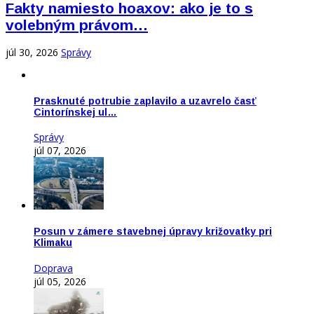
Fakty namiesto hoaxov: ako je to s
volebným právom…
júl 30, 2026
Správy
Prasknuté potrubie zaplavilo a uzavrelo časť
Cintorínskej ul…
Správy
júl 07, 2026
Posun v zámere stavebnej úpravy križovatky pri
Klimaku
Doprava
júl 05, 2026