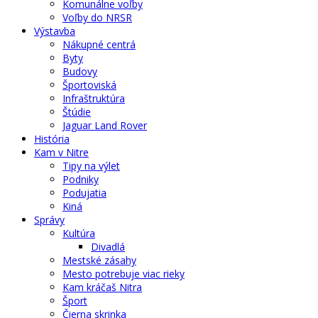
Komunálne voľby
Voľby do NRSR
Výstavba
Nákupné centrá
Byty
Budovy
Športoviská
Infraštruktúra
Štúdie
Jaguar Land Rover
História
Kam v Nitre
Tipy na výlet
Podniky
Podujatia
Kiná
Správy
Kultúra
Divadlá
Mestské zásahy
Mesto potrebuje viac rieky
Kam kráčaš Nitra
Šport
Čierna skrinka