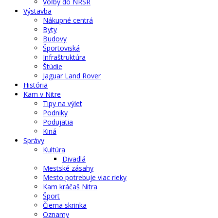
Voľby do NRSR
Výstavba
Nákupné centrá
Byty
Budovy
Športoviská
Infraštruktúra
Štúdie
Jaguar Land Rover
História
Kam v Nitre
Tipy na výlet
Podniky
Podujatia
Kiná
Správy
Kultúra
Divadlá
Mestské zásahy
Mesto potrebuje viac rieky
Kam kráčaš Nitra
Šport
Čierna skrinka
Oznamy