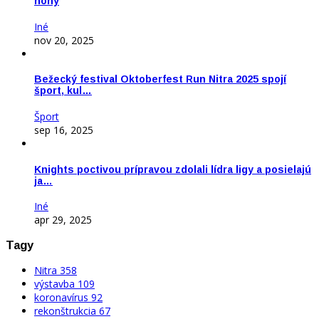
nohy
Iné
nov 20, 2025
Bežecký festival Oktoberfest Run Nitra 2025 spojí
šport, kul…
Šport
sep 16, 2025
Knights poctivou prípravou zdolali lídra ligy a posielajú
ja…
Iné
apr 29, 2025
Tagy
Nitra
358
výstavba
109
koronavírus
92
rekonštrukcia
67