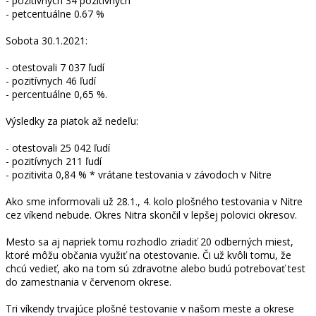
- pozitívnych 34 pozitívnych
- petcentuálne 0.67 %
Sobota 30.1.2021:
- otestovali 7 037 ľudí
- pozitívnych 46 ľudí
- percentuálne 0,65 %.
Výsledky za piatok až nedeľu:
- otestovali 25 042 ľudí
- pozitívnych 211 ľudí
- pozitivita 0,84 % * vrátane testovania v závodoch v Nitre
Ako sme informovali už 28.1., 4. kolo plošného testovania v Nitre
cez víkend nebude. Okres Nitra skončil v lepšej polovici okresov.
Mesto sa aj napriek tomu rozhodlo zriadiť 20 odberných miest,
ktoré môžu občania využiť na otestovanie. Či už kvôli tomu, že
chcú vedieť, ako na tom sú zdravotne alebo budú potrebovať test
do zamestnania v červenom okrese.
Tri víkendy trvajúce plošné testovanie v našom meste a okrese