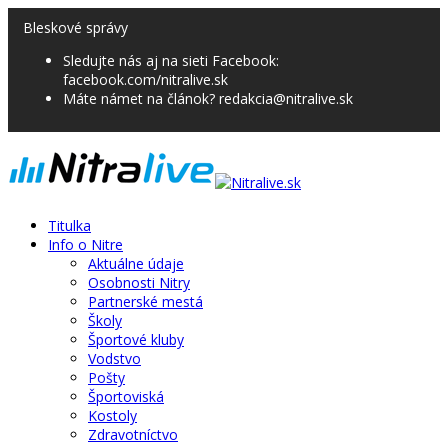
Bleskové správy
Sledujte nás aj na sieti Facebook:
facebook.com/nitralive.sk
Máte námet na článok? redakcia@nitralive.sk
Titulka
Info o Nitre
Aktuálne údaje
Osobnosti Nitry
Partnerské mestá
Školy
Športové kluby
Vodstvo
Pošty
Športoviská
Kostoly
Zdravotníctvo