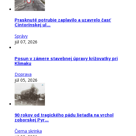
Prasknuté potrubie zaplavilo a uzavrelo časť
Cintorínskej ul…
Správy
júl 07, 2026
Posun v zámere stavebnej úpravy križovatky pri
Klimaku
Doprava
júl 05, 2026
90 rokov od tragického pádu lietadla na vrchol
zoborskej Pyr…
Čierna skrinka