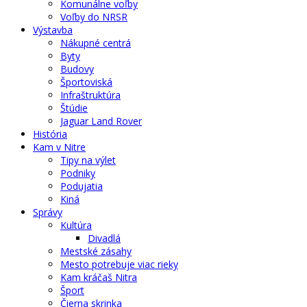
Komunálne voľby
Voľby do NRSR
Výstavba
Nákupné centrá
Byty
Budovy
Športoviská
Infraštruktúra
Štúdie
Jaguar Land Rover
História
Kam v Nitre
Tipy na výlet
Podniky
Podujatia
Kiná
Správy
Kultúra
Divadlá
Mestské zásahy
Mesto potrebuje viac rieky
Kam kráčaš Nitra
Šport
Čierna skrinka