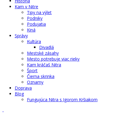
História
Kam v Nitre
Tipy na výlet
Podniky
Podujatia
Kiná
Správy
Kultúra
Divadlá
Mestské zásahy
Mesto potrebuje viac rieky
Kam kráčaš Nitra
Šport
Čierna skrinka
Oznamy
Doprava
Blog
Fungujúca Nitra s Igorom Kršiakom