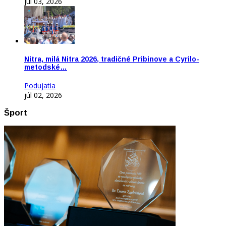
júl 03, 2026
Nitra, milá Nitra 2026, tradičné Pribinove a Cyrilo-
metodské…
Podujatia
júl 02, 2026
Šport