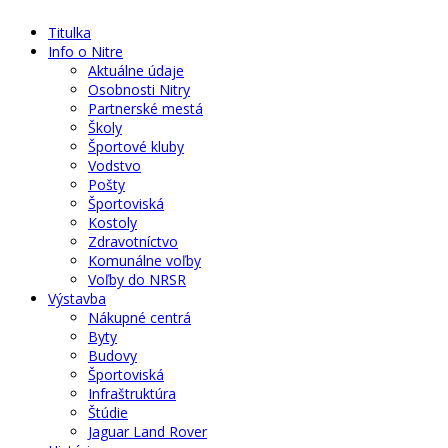
Titulka
Info o Nitre
Aktuálne údaje
Osobnosti Nitry
Partnerské mestá
Školy
Športové kluby
Vodstvo
Pošty
Športoviská
Kostoly
Zdravotníctvo
Komunálne voľby
Voľby do NRSR
Výstavba
Nákupné centrá
Byty
Budovy
Športoviská
Infraštruktúra
Štúdie
Jaguar Land Rover