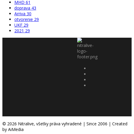
MHD
61
doprava
43
Arriva
30
otvorenie
29
UKF
29
2021
29
© 2026 Nitralive, všetky práva vyhradené | Since 2006 | Created
by AiMedia