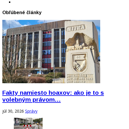
Obľúbené články
Fakty namiesto hoaxov: ako je to s
volebným právom…
júl 30, 2026
Správy