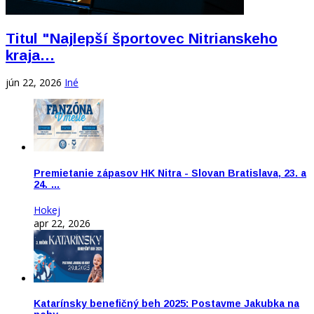
Titul "Najlepší športovec Nitrianskeho
kraja…
jún 22, 2026
Iné
Premietanie zápasov HK Nitra - Slovan Bratislava, 23. a
24. …
Hokej
apr 22, 2026
Katarínsky benefičný beh 2025: Postavme Jakubka na