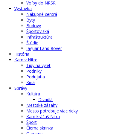
Voľby do NRSR
Výstavba
Nákupné centrá
Byty
Budovy
Športoviská
Infraštruktúra
Štúdie
Jaguar Land Rover
História
Kam v Nitre
Tipy na výlet
Podniky
Podujatia
Kiná
Správy
Kultúra
Divadlá
Mestské zásahy
Mesto potrebuje viac rieky
Kam kráčaš Nitra
Šport
Čierna skrinka
Oznamy