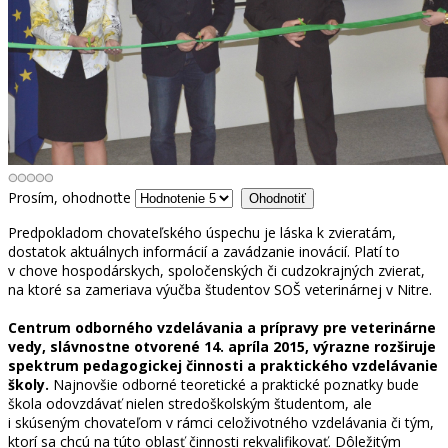
Prosím, ohodnoťte
Predpokladom chovateľského úspechu je láska k zvieratám,
dostatok aktuálnych informácií a zavádzanie inovácií. Platí to
v chove hospodárskych, spoločenských či cudzokrajných zvierat,
na ktoré sa zameriava výučba študentov SOŠ veterinárnej v Nitre.
Centrum odborného vzdelávania a prípravy pre veterinárne
vedy, slávnostne otvorené 14. apríla 2015, výrazne rozširuje
spektrum pedagogickej činnosti a praktického vzdelávanie
školy.
Najnovšie odborné teoretické a praktické poznatky bude
škola odovzdávať nielen stredoškolským študentom, ale
i skúseným chovateľom v rámci celoživotného vzdelávania či tým,
ktorí sa chcú na túto oblasť činnosti rekvalifikovať. Dôležitým