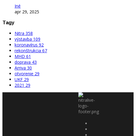
Iné
apr 29, 2025
Tagy
Nitra
358
výstavba
109
koronavírus
92
rekonštrukcia
67
MHD
61
doprava
43
Arriva
30
otvorenie
29
UKF
29
2021
29