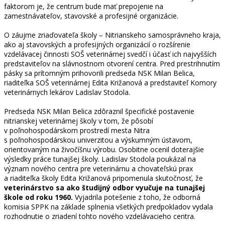
faktorom je, že centrum bude mať prepojenie na
zamestnávateľov, stavovské a profesijné organizácie.
O záujme zriaďovateľa školy – Nitrianskeho samosprávneho kraja,
ako aj stavovských a profesijných organizácií o rozšírenie
vzdelávacej činnosti SOŠ veterinárnej svedčí i účasť ich najvyšších
predstaviteľov na slávnostnom otvorení centra. Pred prestrihnutím
pásky sa prítomným prihovorili predseda NSK Milan Belica,
riaditeľka SOŠ veterinárnej Edita Križanová a predstaviteľ Komory
veterinárnych lekárov Ladislav Stodola.
Predseda NSK Milan Belica zdôraznil špecifické postavenie
nitrianskej veterinárnej školy v tom, že pôsobí
v poľnohospodárskom prostredí mesta Nitra
s poľnohospodárskou univerzitou a výskumným ústavom,
orientovaným na živočíšnu výrobu. Osobitne ocenil doterajšie
výsledky práce tunajšej školy. Ladislav Stodola poukázal na
význam nového centra pre veterinárnu a chovateľskú prax
a riaditeľka školy Edita Križanová pripomenula skutočnosť, že
veterinárstvo sa ako študijný odbor vyučuje na tunajšej
škole od roku 1960.
Vyjadrila potešenie z toho, že odborná
komisia SPPK na základe splnenia všetkých predpokladov vydala
rozhodnutie o zriadení tohto nového vzdelávacieho centra.