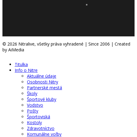
© 2026 Nitralive, všetky práva vyhradené | Since 2006 | Created
by AiMedia
Titulka
Info o Nitre
Aktuálne údaje
Osobnosti Nitry
Partnerské mestá
Školy
Športové kluby
Vodstvo
Pošty
Športoviská
Kostoly
Zdravotníctvo
Komunálne voľby