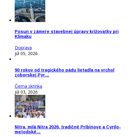
Posun v zámere stavebnej úpravy križovatky pri
Klimaku
Doprava
júl 05, 2026
90 rokov od tragického pádu lietadla na vrchol
zoborskej Pyr…
Čierna skrinka
júl 03, 2026
Nitra, milá Nitra 2026, tradičné Pribinove a Cyrilo-
metodské…