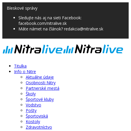
Bleskové správy
Sledujte nás aj na sieti Facebook:
facebook.com/nitralive.sk
Máte námet na článok? redakcia@nitralive.sk
Titulka
Info o Nitre
Aktuálne údaje
Osobnosti Nitry
Partnerské mestá
Školy
Športové kluby
Vodstvo
Pošty
Športoviská
Kostoly
Zdravotníctvo