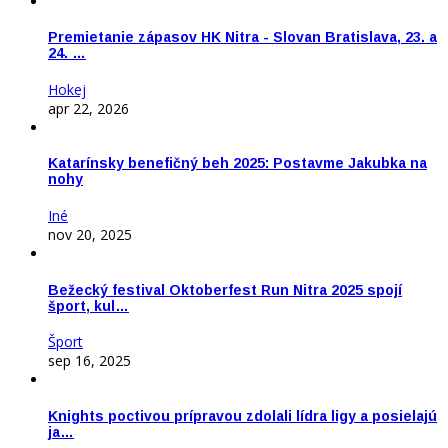
Premietanie zápasov HK Nitra - Slovan Bratislava, 23. a
24. …
Hokej
apr 22, 2026
Katarínsky benefičný beh 2025: Postavme Jakubka na
nohy
Iné
nov 20, 2025
Bežecký festival Oktoberfest Run Nitra 2025 spojí
šport, kul…
Šport
sep 16, 2025
Knights poctivou prípravou zdolali lídra ligy a posielajú
ja…