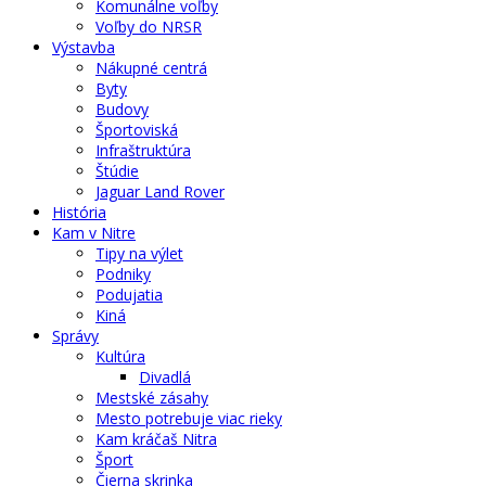
Komunálne voľby
Voľby do NRSR
Výstavba
Nákupné centrá
Byty
Budovy
Športoviská
Infraštruktúra
Štúdie
Jaguar Land Rover
História
Kam v Nitre
Tipy na výlet
Podniky
Podujatia
Kiná
Správy
Kultúra
Divadlá
Mestské zásahy
Mesto potrebuje viac rieky
Kam kráčaš Nitra
Šport
Čierna skrinka