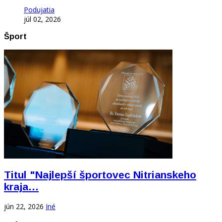
Podujatia
júl 02, 2026
Šport
Titul "Najlepší športovec Nitrianskeho
kraja…
jún 22, 2026
Iné