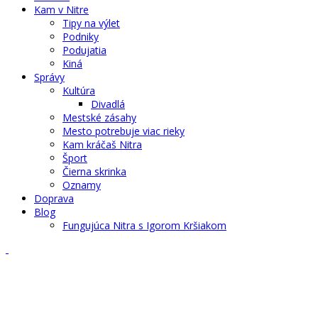
Kam v Nitre
Tipy na výlet
Podniky
Podujatia
Kiná
Správy
Kultúra
Divadlá
Mestské zásahy
Mesto potrebuje viac rieky
Kam kráčaš Nitra
Šport
Čierna skrinka
Oznamy
Doprava
Blog
Fungujúca Nitra s Igorom Kršiakom