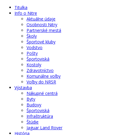
Titulka
Info o Nitre
Aktuálne údaje
Osobnosti Nitry
Partnerské mestá
Školy
Športové kluby
Vodstvo
Pošty
Športoviská
Kostoly
Zdravotníctvo
Komunálne voľby
Voľby do NRSR
Výstavba
Nákupné centrá
Byty
Budovy
Športoviská
Infraštruktúra
Štúdie
Jaguar Land Rover
História