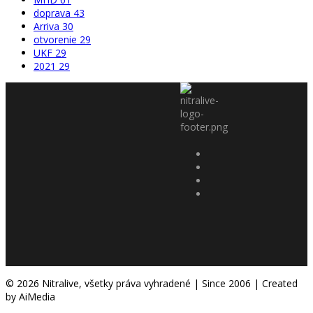
doprava
43
Arriva
30
otvorenie
29
UKF
29
2021
29
© 2026 Nitralive, všetky práva vyhradené | Since 2006 | Created
by AiMedia