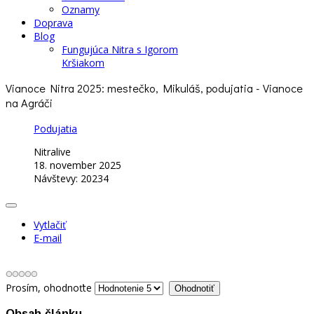
Oznamy
Doprava
Blog
Fungujúca Nitra s Igorom
Kršiakom
Vianoce Nitra 2025: mestečko, Mikuláš, podujatia - Vianoce
na Agráči
Podujatia
Nitralive
18. november 2025
Návštevy: 20234
Vytlačiť
E-mail
Prosím, ohodnoťte
Obsah článku