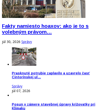
Fakty namiesto hoaxov: ako je to s
volebným právom…
júl 30, 2026
Správy
Prasknuté potrubie zaplavilo a uzavrelo časť
Cintorínskej ul…
Správy
júl 07, 2026
Posun v zámere stavebnej úpravy križovatky pri
Klimaku