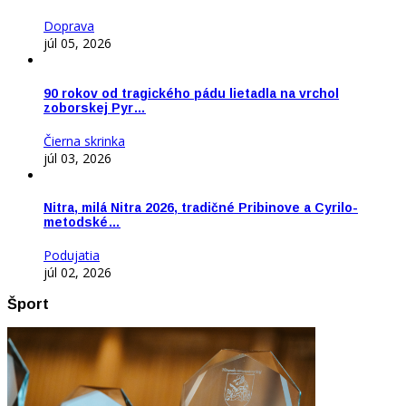
Doprava
júl 05, 2026
90 rokov od tragického pádu lietadla na vrchol
zoborskej Pyr…
Čierna skrinka
júl 03, 2026
Nitra, milá Nitra 2026, tradičné Pribinove a Cyrilo-
metodské…
Podujatia
júl 02, 2026
Šport