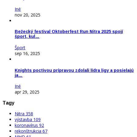
Iné
nov 20, 2025
Bežecký festival Oktoberfest Run Nitra 2025 spojí
šport, kul…
Šport
sep 16, 2025
Knights poctivou prípravou zdolali lídra ligy a posielajú
ja…
Iné
apr 29, 2025
Tagy
Nitra
358
výstavba
109
koronavírus
92
rekonštrukcia
67
MHD
61