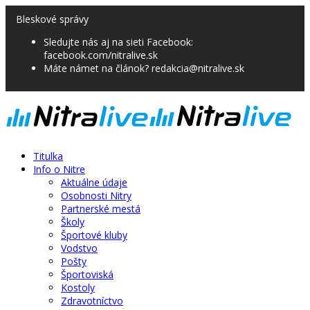
Bleskové správy
Sledujte nás aj na sieti Facebook:
facebook.com/nitralive.sk
Máte námet na článok? redakcia@nitralive.sk
Titulka
Info o Nitre
Aktuálne údaje
Osobnosti Nitry
Partnerské mestá
Školy
Športové kluby
Vodstvo
Pošty
Športoviská
Kostoly
Zdravotníctvo