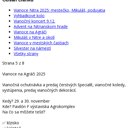
Vianoce Nitra 2025: mestečko, Mikuláš, podujatia
Vyhliadkové kolo
Vianočný koncert 9.12.
Advent na Nitrianskom hrade
Vianoce na Agráči
Mikuláš v Nitre a okolí
Vianoce v mestských častiach
Silvester na námestí
Všetky strany
Strana 5 z 8
Vianoce na Agráči 2025
Vianočná ochutnávka a predaj čerstvých špecialít, vianočné koledy,
vystúpenia, predaj vianočných dekorácií.
Kedy? 29. a 30. november
Kde? Pavilón F výstaviska Agrokomplex
Na čo sa môžete tešiť?
✅ klzisko