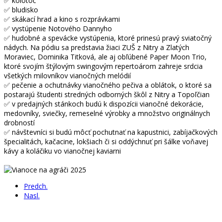
✅ kolotoč
✅ bludisko
✅ skákací hrad a kino s rozprávkami
✅ vystúpenie Notového Dannyho
✅ hudobné a spevácke vystúpenia, ktoré prinesú pravý sviatočný
nádych. Na pódiu sa predstavia žiaci ZUŠ z Nitry a Zlatých
Moraviec, Dominika Titková, ale aj obľúbené Paper Moon Trio,
ktoré svojím štýlovým swingovým repertoárom zahreje srdcia
všetkých milovníkov vianočných melódií
✅ pečenie a ochutnávky vianočného pečiva a oblátok, o ktoré sa
postarajú študenti stredných odborných škôl z Nitry a Topoľčian
✅ v predajných stánkoch budú k dispozícii vianočné dekorácie,
medovníky, sviečky, remeselné výrobky a množstvo originálnych
drobností
✅ návštevníci si budú môcť pochutnať na kapustnici, zabíjačkových
špecialitách, kačacine, lokšiach či si oddýchnuť pri šálke voňavej
kávy a koláčiku vo vianočnej kaviarni
Predch.
Nasl.