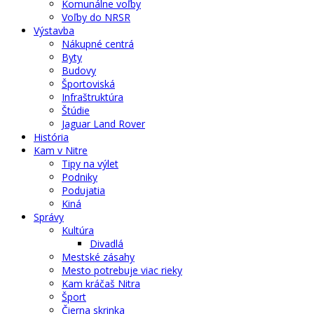
Komunálne voľby
Voľby do NRSR
Výstavba
Nákupné centrá
Byty
Budovy
Športoviská
Infraštruktúra
Štúdie
Jaguar Land Rover
História
Kam v Nitre
Tipy na výlet
Podniky
Podujatia
Kiná
Správy
Kultúra
Divadlá
Mestské zásahy
Mesto potrebuje viac rieky
Kam kráčaš Nitra
Šport
Čierna skrinka