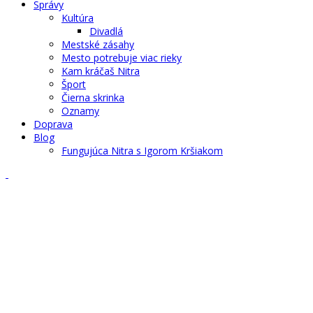
Správy
Kultúra
Divadlá
Mestské zásahy
Mesto potrebuje viac rieky
Kam kráčaš Nitra
Šport
Čierna skrinka
Oznamy
Doprava
Blog
Fungujúca Nitra s Igorom Kršiakom