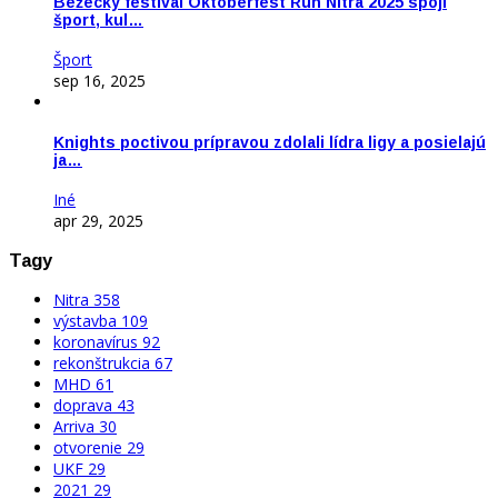
Bežecký festival Oktoberfest Run Nitra 2025 spojí
šport, kul…
Šport
sep 16, 2025
Knights poctivou prípravou zdolali lídra ligy a posielajú
ja…
Iné
apr 29, 2025
Tagy
Nitra
358
výstavba
109
koronavírus
92
rekonštrukcia
67
MHD
61
doprava
43
Arriva
30
otvorenie
29
UKF
29
2021
29