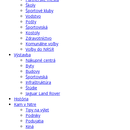
Školy
Športové kluby
Vodstvo
Pošty
Športoviská
Kostoly
Zdravotníctvo
Komunálne voľby
Voľby do NRSR
Výstavba
Nákupné centrá
Byty
Budovy
Športoviská
Infraštruktúra
Štúdie
Jaguar Land Rover
História
Kam v Nitre
Tipy na výlet
Podniky
Podujatia
Kiná