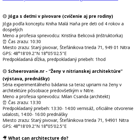
🟡
Jóga s deťmi v pivovare (cvičenie aj pre rodiny)
Jóga podľa konceptu Kniha Malá Haňa pre deti od 4 rokov a
dospelých
Meno a profesia sprievodcu: Kristína Belicová (inštruktorka)
⏰ Čas zrazu: 10:30
Miesto zrazu: Starý pivovar, Štefánikova trieda 71, 949 01 Nitra
GPS: 48°18'09.2"N 18°05'02.5"E
Predpokladaná dĺžka, predpokladaný priebeh: 1hod
🟡
Scheerovanie.nr - “Ženy v nitrianskej architektúre”
(výstava, prednášky)
Séria experimentálneho bádania sa teraz upriami na ženy v
architektúre pôsobiace predovšetkým v Nitre.
Meno a profesia sprievodcu: Milan Csanda (architekt)
⏰ Čas zrazu: 13:30
Predpokladaný priebeh: 13:30- 14:00 vernisáž, oficiálne otvorenie
udalosti, 14:00- 16:00 prednášky
Miesto zrazu: Starý pivovar, Štefánikova trieda 71, 94901 Nitra
GPS: 48°18'09.2"N 18°05'02.5"E
🎥
What can architecture do?