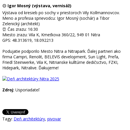
🟡
Igor Mosný (výstava, vernisáž)
Výstava od kresieb po sochy v priestoroch Vily Kollmannovcov.
Meno a profesia sprievodcu: Igor Mosný (sochár) a Tibor
Zelenický (architekt)
⏰ Čas zrazu: 16:30
Miesto zrazu: Vila K, Kmeťkova 360/22, 949 01 Nitra
GPS: 48.313619, 18.092213
Podujatie podporilo Mesto Nitra a Nitrapark. Ďalej partneri ako
firma Campri, Renolit, BELEVIS development, Sun Light, Prefa,
Friedl Steinwerke, Vila K, Nitrianske kulltúrne dedičsctvo, FZKI,
Hidepark, Nitralive. Ďakujeme!
Zdroj:
Usporiadateľ
Tagy:
Deň architektúry
,
pivovar