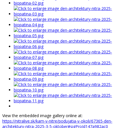
View the embedded image gallery online at:
https://nitralive.sk/kam-v-nitre/podujatia-v-okoli/67365-den-
architektury-nitra-2025-3-5-oktober#sigProId147a982ac0