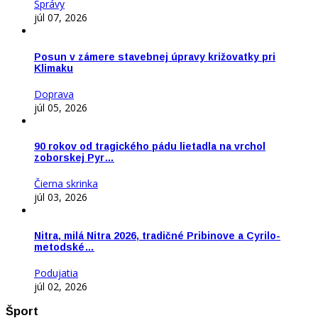
Správy
júl 07, 2026
Posun v zámere stavebnej úpravy križovatky pri
Klimaku
Doprava
júl 05, 2026
90 rokov od tragického pádu lietadla na vrchol
zoborskej Pyr…
Čierna skrinka
júl 03, 2026
Nitra, milá Nitra 2026, tradičné Pribinove a Cyrilo-
metodské…
Podujatia
júl 02, 2026
Šport