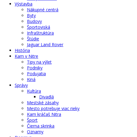
Výstavba
Nákupné centrá
Byty
Budovy
Športoviská
Infraštruktúra
Štúdie
Jaguar Land Rover
História
Kam v Nitre
Tipy na výlet
Podniky
Podujatia
Kiná
Správy
Kultúra
Divadlá
Mestské zásahy
Mesto potrebuje viac rieky
Kam kráčaš Nitra
Šport
Čierna skrinka
Oznamy