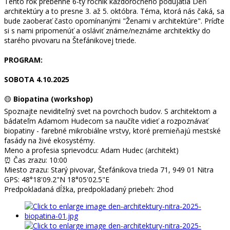
Tento rok prebehne 6-ty ročník každoročného podujatia Deň
architektúry a to presne 3. až 5. októbra. Téma, ktorá nás čaká, sa
bude zaoberať často opomínanými "Ženami v architektúre". Príďte
si s nami pripomenúť a osláviť známe/neznáme architektky do
starého pivovaru na Štefánikovej triede.
PROGRAM:
SOBOTA 4.10.2025
🟡
Biopatina (workshop)
Spoznajte neviditeľný svet na povrchoch budov. S architektom a
bádateľm Adamom Hudecom sa naučíte vidieť a rozpoznávať
biopatiny - farebné mikrobiálne vrstvy, ktoré premieňajú mestské
fasády na živé ekosystémy.
Meno a profesia sprievodcu: Adam Hudec (architekt)
⏰ Čas zrazu: 10:00
Miesto zrazu: Starý pivovar, Štefánikova trieda 71, 949 01 Nitra
GPS: 48°18'09.2"N 18°05'02.5"E
Predpokladaná dĺžka, predpokladaný priebeh: 2hod