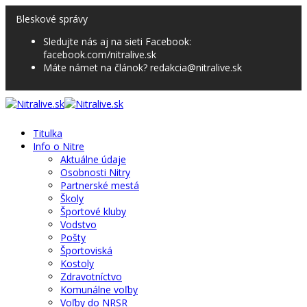
Bleskové správy
Sledujte nás aj na sieti Facebook:
facebook.com/nitralive.sk
Máte námet na článok? redakcia@nitralive.sk
Titulka
Info o Nitre
Aktuálne údaje
Osobnosti Nitry
Partnerské mestá
Školy
Športové kluby
Vodstvo
Pošty
Športoviská
Kostoly
Zdravotníctvo
Komunálne voľby
Voľby do NRSR