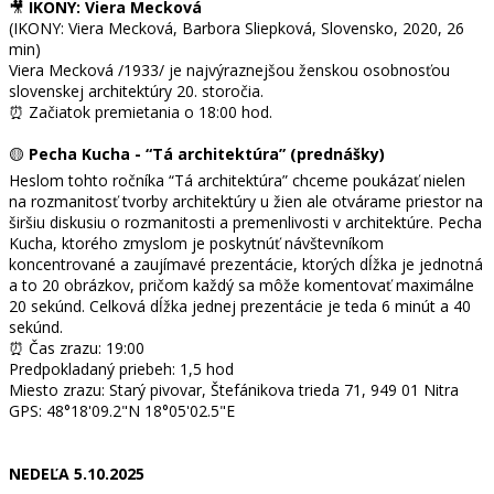
🎥
IKONY: Viera Mecková
(IKONY: Viera Mecková, Barbora Sliepková, Slovensko, 2020, 26
min)
Viera Mecková /1933/ je najvýraznejšou ženskou osobnosťou
slovenskej architektúry 20. storočia.
⏰ Začiatok premietania o 18:00 hod.
🟡
Pecha Kucha - “Tá architektúra” (prednášky)
Heslom tohto ročníka “Tá architektúra” chceme poukázať nielen
na rozmanitosť tvorby architektúry u žien ale otvárame priestor na
širšiu diskusiu o rozmanitosti a premenlivosti v architektúre. Pecha
Kucha, ktorého zmyslom je poskytnúť návštevníkom
koncentrované a zaujímavé prezentácie, ktorých dĺžka je jednotná
a to 20 obrázkov, pričom každý sa môže komentovať maximálne
20 sekúnd. Celková dĺžka jednej prezentácie je teda 6 minút a 40
sekúnd.
⏰ Čas zrazu: 19:00
Predpokladaný priebeh: 1,5 hod
Miesto zrazu: Starý pivovar, Štefánikova trieda 71, 949 01 Nitra
GPS: 48°18'09.2"N 18°05'02.5"E
NEDEĽA 5.10.2025