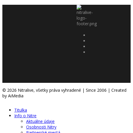
© 2026 Nitralive, všetky práva vyhradené | Since 2006 | Created
by AiMedia
Titulka
Info o Nitre
Aktuálne údaje
Osobnosti Nitry
Partnerské mestá