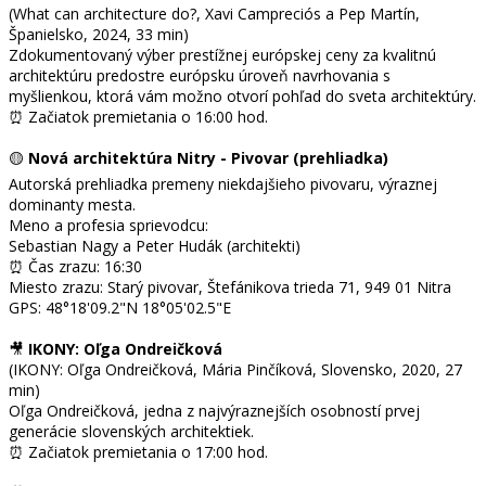
(What can architecture do?, Xavi Campreciós a Pep Martín,
Španielsko, 2024, 33 min)
Zdokumentovaný výber prestížnej európskej ceny za kvalitnú
architektúru predostre európsku úroveň navrhovania s
myšlienkou, ktorá vám možno otvorí pohľad do sveta architektúry.
⏰ Začiatok premietania o 16:00 hod.
🟡
Nová architektúra Nitry - Pivovar (prehliadka)
Autorská prehliadka premeny niekdajšieho pivovaru, výraznej
dominanty mesta.
Meno a profesia sprievodcu:
Sebastian Nagy a Peter Hudák (architekti)
⏰ Čas zrazu: 16:30
Miesto zrazu: Starý pivovar, Štefánikova trieda 71, 949 01 Nitra
GPS: 48°18'09.2"N 18°05'02.5"E
🎥
IKONY: Oľga Ondreičková
(IKONY: Oľga Ondreičková, Mária Pinčíková, Slovensko, 2020, 27
min)
Oľga Ondreičková, jedna z najvýraznejších osobností prvej
generácie slovenských architektiek.
⏰ Začiatok premietania o 17:00 hod.