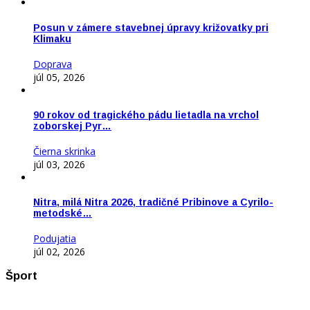
Posun v zámere stavebnej úpravy križovatky pri
Klimaku
Doprava
júl 05, 2026
90 rokov od tragického pádu lietadla na vrchol
zoborskej Pyr…
Čierna skrinka
júl 03, 2026
Nitra, milá Nitra 2026, tradičné Pribinove a Cyrilo-
metodské…
Podujatia
júl 02, 2026
Šport