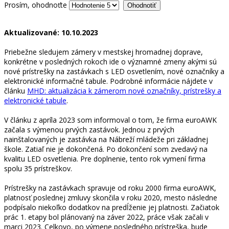
Prosím, ohodnoťte
Aktualizované: 10.10.2023
Priebežne sledujem zámery v mestskej hromadnej doprave,
konkrétne v posledných rokoch ide o významné zmeny akými sú
nové prístrešky na zastávkach s LED osvetlením, nové označníky a
elektronické informačné tabule. Podrobné informácie nájdete v
článku
MHD: aktualizácia k zámerom nové označníky, prístrešky a
elektronické tabule
.
V článku z apríla 2023 som informoval o tom, že firma euroAWK
začala s výmenou prvých zastávok. Jednou z prvých
nainštalovaných je zastávka na Nábreží mládeže pri základnej
škole. Zatiaľ nie je dokončená. Po dokončení som zvedavý na
kvalitu LED osvetlenia. Pre doplnenie, tento rok vymení firma
spolu 35 prístreškov.
Prístrešky na zastávkach spravuje od roku 2000 firma euroAWK,
platnosť poslednej zmluvy skončila v roku 2020, mesto následne
podpísalo niekoľko dodatkov na predĺženie jej platnosti. Začiatok
prác 1. etapy bol plánovaný na záver 2022, práce však začali v
marci 2023. Celkovo, po výmene posledného prístreška, bude