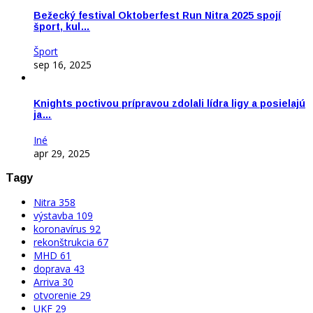
Bežecký festival Oktoberfest Run Nitra 2025 spojí
šport, kul…
Šport
sep 16, 2025
Knights poctivou prípravou zdolali lídra ligy a posielajú
ja…
Iné
apr 29, 2025
Tagy
Nitra
358
výstavba
109
koronavírus
92
rekonštrukcia
67
MHD
61
doprava
43
Arriva
30
otvorenie
29
UKF
29