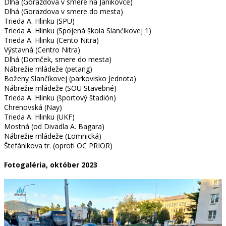
Dlhá (Gorazdova v smere na Janíkovce)
Dlhá (Gorazdova v smere do mesta)
Trieda A. Hlinku (SPU)
Trieda A. Hlinku (Spojená škola Slanćíkovej 1)
Trieda A. Hlinku (Cento Nitra)
Výstavná (Centro Nitra)
Dlhá (Domček, smere do mesta)
Nábrežie mládeže (petang)
Boženy Slančíkovej (parkovisko Jednota)
Nábrežie mládeže (SOU Stavebné)
Trieda A. Hlinku (športový štadión)
Chrenovská (Nay)
Trieda A. Hlinku (UKF)
Mostná (od Divadla A. Bagara)
Nábrežie mládeže (Lomnická)
Štefánikova tr. (oproti OC PRIOR)
Fotogaléria, október 2023