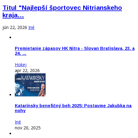
Titul "Najlepší športovec Nitrianskeho
kraja…
jún 22, 2026
Iné
Premietanie zápasov HK Nitra - Slovan Bratislava, 23. a
24. …
Hokej
apr 22, 2026
Katarínsky benefičný beh 2025: Postavme Jakubka na
nohy
Iné
nov 20, 2025