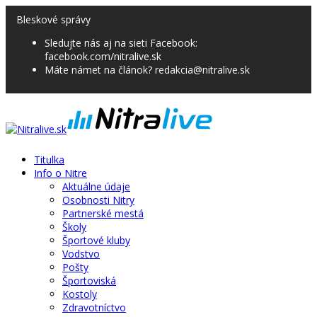
Bleskové správy
Sledujte nás aj na sieti Facebook:
facebook.com/nitralive.sk
Máte námet na článok? redakcia@nitralive.sk
Titulka
Info o Nitre
Aktuálne údaje
Osobnosti Nitry
Partnerské mestá
Školy
Športové kluby
Vodstvo
Pošty
Športoviská
Kostoly
Zdravotníctvo