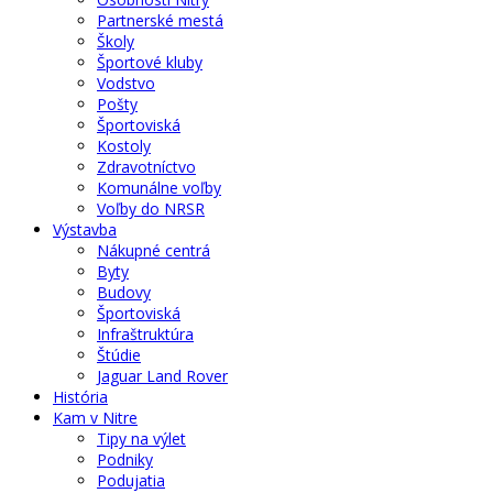
Partnerské mestá
Školy
Športové kluby
Vodstvo
Pošty
Športoviská
Kostoly
Zdravotníctvo
Komunálne voľby
Voľby do NRSR
Výstavba
Nákupné centrá
Byty
Budovy
Športoviská
Infraštruktúra
Štúdie
Jaguar Land Rover
História
Kam v Nitre
Tipy na výlet
Podniky
Podujatia