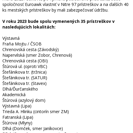
spoločnosť Euroawk vlastniť v Nitre 97 prístreškov a na ďalších 40
ks mestských prístreškov by mali zabezpečovať údržbu.
V roku 2023 bude spolu vymenených 35 prístreškov v
nasledujúcich lokalitách:
Výstavná
Fraňa Mojtu / ČSOB
Chrenovská cesta (Závodský)
Napervilská (smer Zobor, Chrenová)
Chrenovská cesta (OBI)
Štúrová ul. (oproti VBC)
Štefánikova tr. (tržnica)
Štefánikova tr. (SATUR)
Štefánikova tr. (Stavex)
Dlhá/Ďurčanského
Akademická
Štúrová (azylový dom)
Výstavná (Lipa)
Trieda A. Hlinku (cintorín smer ZM)
Fatranská (Lipa)
Štúrova (Mlyny)
Dlhá (Domček, smer Janíkovce)