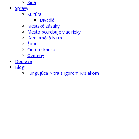
Kiná
Správy
Kultúra
Divadlá
Mestské zásahy
Mesto potrebuje viac rieky
Kam kráčaš Nitra
Šport
Čierna skrinka
Oznamy
Doprava
Blog
Fungujúca Nitra s Igorom Kršiakom