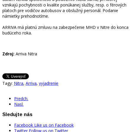
vznikajú pochybnosti o kvalite ponúkanej služby, resp. o férových
platoch pre vodičov autobusov a obslužný personál. Podanie
námietky prehodnotíme.
ARRIVA má platnú zmluvu na zabezpečenie MHD v Nitre do konca
budúceho roka.
Zdroj:
Arriva Nitra
Tagy:
Nitra
,
Arriva
,
vyjadrenie
Predch.
Nasl.
Sledujte nás
Facebook
Like us on Facebook
Twitter
Follow us on Twitter