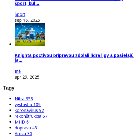
šport, kul…
Šport
sep 16, 2025
Knights poctivou prípravou zdolali lídra ligy a posielajú
ja…
Iné
apr 29, 2025
Tagy
Nitra
358
výstavba
109
koronavírus
92
rekonštrukcia
67
MHD
61
doprava
43
Arriva
30