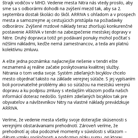
štrajk vodičov v MHD. Vedenie mesta Nitra nás vtedy prosilo, aby
sme sa s odborármi dohodli na zvýšení miezd tak, aby sa 2.
septembra dostali školáci do škôl. ARRIVA s ohľadom a v prospech
mesta a samozrejme aj cestujúcich pristúpila na požiadavky
odborárov. Zvýšené mzdové náklady teraz zhoršujú konkurenčné
postavenie ARRIVA v tendri na zabezpečenie mestskej dopravy v
Nitre. Druhý dopravca totiž pri podávaní ponuky mohol počítať s
nižšími nákladmi, keďže nemá zamestnancov, a teda ani platnú
kolektívnu zmluvu.
A ešte jedna poznámka: najlacnejšie riešenie v tendri ešte
neznamená aj reálne začatie poskytovania kvalitnej služby.
Nitrania o tom vedia svoje. Systém zdieľaných bicyklov chcelo
mesto objednať takisto na základe verejnej súťaže. S jej vypísaním
boli porovnateľné problémy ako so súťažou na mestskú verejnú
dopravu a ku podpisu zmluvy s vtedajším víťazom podľa našich
informácií doteraz nedošlo. Systém zdieľaných bicyklov tak pre
obyvateľov a návštevníkov Nitry na vlastné náklady prevádzkuje
ARRIVA.
Veríme, že vedenie mesta všetky svoje doterajšie skúsenosti s
verejnými obstarávaniami prehodnotí. Zároveň veríme, že
prehodnotí aj oba podozrivé momenty v súvislosti s víťazom –
dátum vzniku spoločnosti a podozrivo nízku sumu, pri ktorej