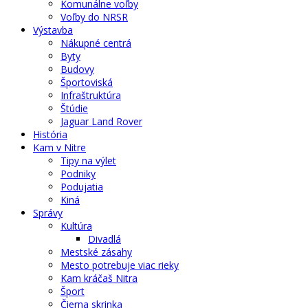
Komunálne voľby
Voľby do NRSR
Výstavba
Nákupné centrá
Byty
Budovy
Športoviská
Infraštruktúra
Štúdie
Jaguar Land Rover
História
Kam v Nitre
Tipy na výlet
Podniky
Podujatia
Kiná
Správy
Kultúra
Divadlá
Mestské zásahy
Mesto potrebuje viac rieky
Kam kráčaš Nitra
Šport
Čierna skrinka