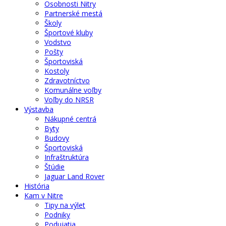
Osobnosti Nitry
Partnerské mestá
Školy
Športové kluby
Vodstvo
Pošty
Športoviská
Kostoly
Zdravotníctvo
Komunálne voľby
Voľby do NRSR
Výstavba
Nákupné centrá
Byty
Budovy
Športoviská
Infraštruktúra
Štúdie
Jaguar Land Rover
História
Kam v Nitre
Tipy na výlet
Podniky
Podujatia