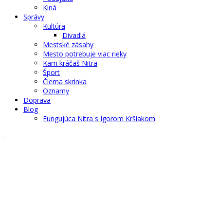
Kiná
Správy
Kultúra
Divadlá
Mestské zásahy
Mesto potrebuje viac rieky
Kam kráčaš Nitra
Šport
Čierna skrinka
Oznamy
Doprava
Blog
Fungujúca Nitra s Igorom Kršiakom