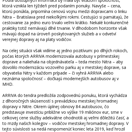
Podľa dostupných informácií by mala byť víťazom spoločnosť,
ktorá vznikla len týždeň pred podaním ponuky. Navyše – cena,
ktorú ponúkla, pripomína cenovú vojnu medzi dopravcami o linku
Nitra – Bratislava pred niekoľkými rokmi. Cestujúci si pamätajú, že
cestovanie za jedno euro trvalo veľmi krátko. Nekalé konkurenčné
praktiky totiž nemávajú dlhé trvanie. V dlhodobom horizonte však
mávajú dopad na úroveň poskytovaných služieb a v odvetví
verejnej dopravy aj na platy vodičov.
Na celej situácii však vidíme aj jedno pozitívum: po dlhých rokoch,
počas ktorých ARRIVA modernizovala autobusy v prímestskej
doprave a naliehala na objednávateľa – teda mesto Nitra – aby
dovolilo modernizáciu vozového parku aj v mestskej doprave, sa
obyvatelia Nitry v každom prípade – či vyhrá ARRIVA alebo
neznáma spoločnosť – dočkajú modernejších autobusov aj v
MHD.
ARRIVA do tendra predložila zodpovednú ponuku, ktorá vychádza
z dlhoročných skúseností s prevádzkou mestskej hromadnej
dopravy v Nitre. Okrem úplnej obnovy 84 autobusov, čo
predstavuje investíciu približne vo výške 19 miliónov eur, sme v
celkovej cene služby adekvátne ohodnotili aj veľmi dôležitú časť, a
to mzdy našich kolegov – vodičov mestskej hromadnej dopravy. V
tejto súvislosti sa nedá nespomenúť koniec leta 2019, keď hrozil