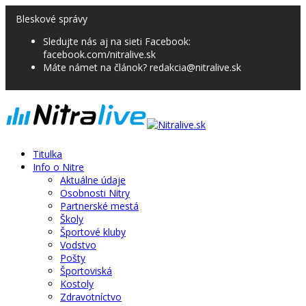
Bleskové správy
Sledujte nás aj na sieti Facebook:
facebook.com/nitralive.sk
Máte námet na článok? redakcia@nitralive.sk
Titulka
Info o Nitre
Aktuálne údaje
Osobnosti Nitry
Partnerské mestá
Školy
Športové kluby
Vodstvo
Pošty
Športoviská
Kostoly
Zdravotníctvo