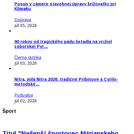
Posun v zámere stavebnej úpravy križovatky pri
Klimaku
Doprava
júl 05, 2026
90 rokov od tragického pádu lietadla na vrchol
zoborskej Pyr…
Čierna skrinka
júl 03, 2026
Nitra, milá Nitra 2026, tradičné Pribinove a Cyrilo-
metodské…
Podujatia
júl 02, 2026
Šport
Titul "Najlepší športovec Nitrianskeho